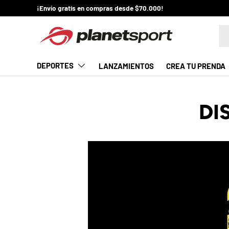
¡Envío gratis en compras desde $70.000!
¡
IR AL CONTENIDO
Bu
P
l
DEPORTES
LANZAMIENTOS
CREA TU PRENDA
a
n
DI
e
t
S
p
o
r