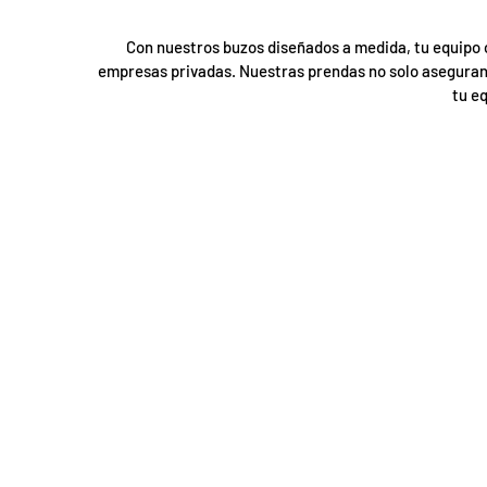
b
l
Con nuestros buzos diseñados a medida, tu equipo o 
empresas privadas. Nuestras prendas no solo aseguran u
o
tu e
q
u
e
a
d
a
!
7
5
%