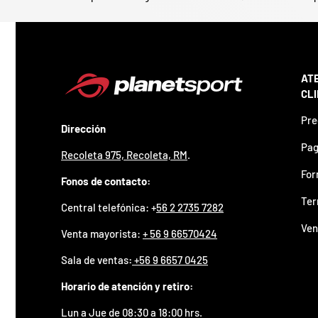
p
r
e
m
i
AT
o
e
CL
n
t
Pre
Dirección
u
p
Pag
Recoleta 975, Recoleta, RM
.
r
i
For
Fonos de contacto:
m
e
Ter
Central telefónica: +
56 2 2735 7282
r
p
Ven
Venta mayorista:
+ 56 9 66570424
e
d
Sala de ventas
:
+56 9 6657 0425
i
d
Horario de atención y retiro:
o
.
Lun a Jue de 08:30 a 18:00 hrs.