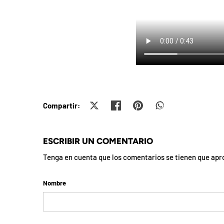
d
e
l
o
s
c
u
p
o
n
e
s
d
Compartir:
e
l
m
e
ESCRIBIR UN COMENTARIO
s
s
Tenga en cuenta que los comentarios se tienen que apro
e
h
a
n
Nombre
u
t
i
l
i