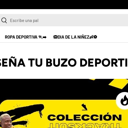
scar
Buscar
ROPA DEPORTIVA 🏃‍➡️
🙉DIA DE LA NIÑEZ👶⚽
SEÑA TU BUZO DEPORT