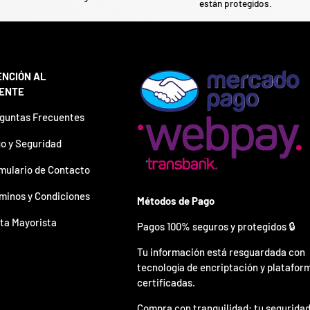
están protegidos.
ENCIÓN AL
IENTE
guntas Frecuentes
o y Seguridad
mulario de Contacto
minos y Condiciones
Métodos de Pago
ta Mayorista
Pagos 100% seguros y protegidos 🔒
Tu información está resguardada con
tecnología de encriptación y platafor
certificadas.
Compra con tranquilidad: tu seguridad