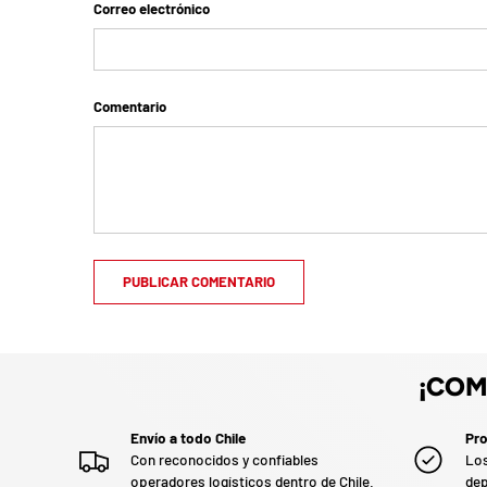
Correo electrónico
z
a
d
o
.
Comentario
P
a
r
t
i
c
i
p
a
PUBLICAR COMENTARIO
p
o
r
g
¡COM
a
n
a
Envío a todo Chile
Pro
r
Con reconocidos y confiables
Los
u
operadores logísticos dentro de Chile.
dep
n