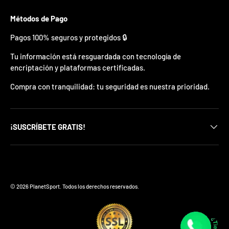
p
r
Métodos de Pago
e
Pagos 100% seguros y protegidos 🔒
m
i
Tu información está resguardada con tecnología de
o
e
encriptación y plataformas certificadas.
n
t
Compra con tranquilidad: tu seguridad es nuestra prioridad.
u
p
r
i
¡SUSCRÍBETE GRATIS!
m
e
r
p
Formas de pago aceptadas
e
d
© 2026
PlanetSport
.
Todos los derechos reservados.
i
d
o
.