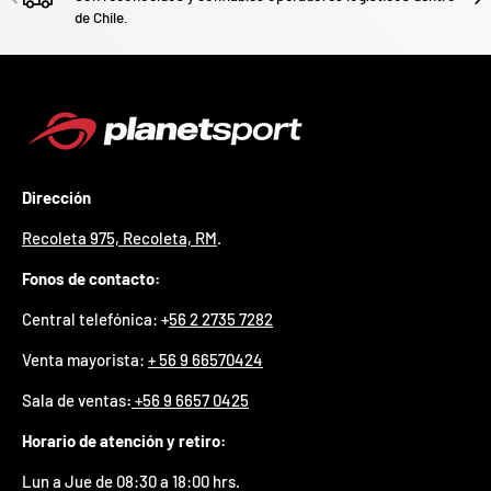
v
F
d
O
d
%
de Chile.
N
a
n
2
3
n
0
S
P
e
%
a
5
5
ra
o
o
0
o
%
N
7
I
%
l
la
p
ró
p
O
x
m
%
o
i
a
F
e
s
O
F
c
F
u
p
o
n
e
Dirección
s
d
Recoleta 975, Recoleta, RM
.
e
l
m
Fonos de contacto:
e
s
Central telefónica: +
56 2 2735 7282
s
e
Venta mayorista:
+ 56 9 66570424
h
a
n
Sala de ventas
:
+56 9 6657 0425
u
t
Horario de atención y retiro:
i
l
Lun a Jue de 08:30 a 18:00 hrs.
i