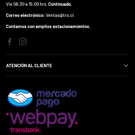
z
Vie 08:30 a 15:00 hrs.
Continuado.
a
d
Correo electrónico:
Ventas@tro.cl
o
.
Contamos con amplios estacionamientos.
P
a
r
Facebook
Instagram
t
i
c
ATENCIÓN AL CLIENTE
i
p
a
p
o
r
g
a
n
a
r
u
n