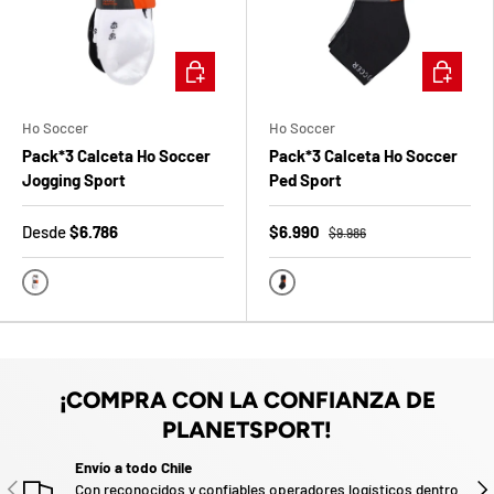
b
l
ELEGIR OPCIONES
ELEGIR O
o
q
Ho Soccer
Ho Soccer
Pack*3 Calceta Ho Soccer
Pack*3 Calceta Ho Soccer
u
Jogging Sport
Ped Sport
e
Desde
$6.786
$6.990
$9.986
a
d
Gris-Blanco-Negro
Gris-Blanco-Negro
s
a
i
t
!
a
¡COMPRA CON LA CONFIANZA DE
r
PLANETSPORT!
G
o
7
Envío a todo Chile
5
í
a
ANTERIOR
SIG
Con reconocidos y confiables operadores logísticos dentro
%
F