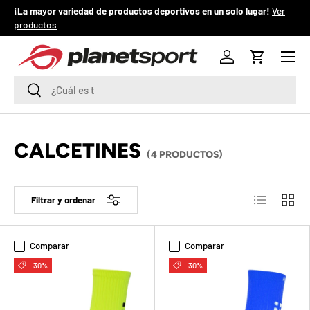
¡La mayor variedad de productos deportivos en un solo lugar!
Ver
¡
productos
IR AL CONTENIDO
Menú
P
Iniciar sesión
Carrito
l
Buscar
Buscar
a
n
CALCETINES
(4 PRODUCTOS)
e
t
Lista
Cuadrí
Filtrar y ordenar
S
p
Comparar
Comparar
o
-30%
-30%
r