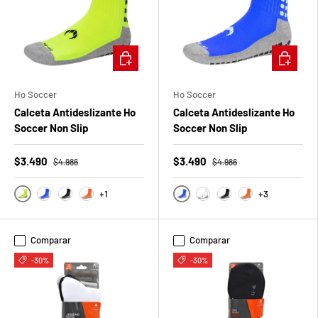
t
S
ELEGIR OPCIONES
ELEGIR O
o
r
Ho Soccer
Ho Soccer
Calceta Antideslizante Ho
Calceta Antideslizante Ho
p
Soccer Non Slip
Soccer Non Slip
r
$3.490
$3.490
$4.986
$4.986
e
+1
+3
s
Amarillo Fluor
Azul Rey
Azul Rey
Negro
Naranjo
Blanco
Negro
Naranjo
a
Comparar
Comparar
d
-30%
-30%
e