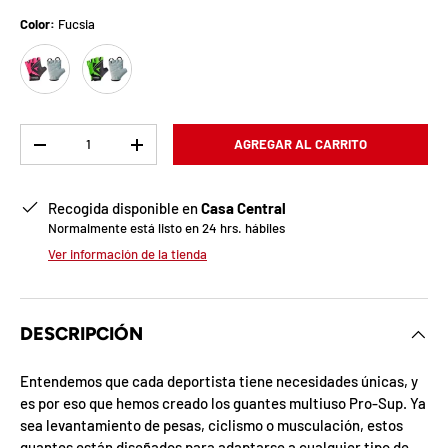
b
Color:
Fucsia
l
Fucsia
Lima
o
q
Cant.
AGREGAR AL CARRITO
u
-
+
e
Recogida disponible en
Casa Central
a
Normalmente está listo en 24 hrs. hábiles
Ver información de la tienda
d
a
DESCRIPCIÓN
!
Entendemos que cada deportista tiene necesidades únicas, y
es por eso que hemos creado los guantes multiuso Pro-Sup. Ya
7
sea levantamiento de pesas, ciclismo o musculación, estos
5
%
guantes están diseñados para adaptarse a cualquier tipo de