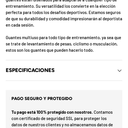
d
entrenamiento. Su versatilidad los convierte en la elección
e
perfecta para todos los desafíos deportivos. Estamos seguros
l
o
de que su durabilidad y comodidad impresionarán al deportista
s
en cada sesión.
c
u
p
Guantes multiuso para todo tipo de entrenamiento, ya sea que
o
se trate de levantamiento de pesas, ciclismo o musculación,
n
e
estos son los guantes que pueden hacerlo todo.
s
d
e
l
ESPECIFICACIONES
m
s
e
s
i
s
t
e
a
h
r
PAGO SEGURO Y PROTEGIDO
a
G
n
o
u
Tu pago está 100% protegido con nosotros.
Contamos
t
í
a
F
i
con certificado de seguridad SSL para proteger los
v
F
d
O
l
%
N
a
n
2
3
datos de nuestros clientes y no almacenamos datos de
n
0
S
P
%
i
a
5
5
ra