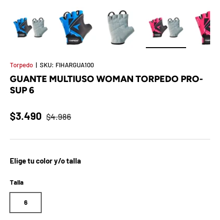
t
S
o
Cargar imagen 1 en la vista de galería
Cargar imagen 2 en la vista de galería
Cargar imagen 3 en la vista de 
Cargar imagen 4 e
Ca
r
Torpedo
|
SKU:
FIHARGUA100
GUANTE MULTIUSO WOMAN TORPEDO PRO-
p
SUP 6
r
$3.490
$4.986
e
s
a
Elige tu color y/o talla
d
Talla
e
6