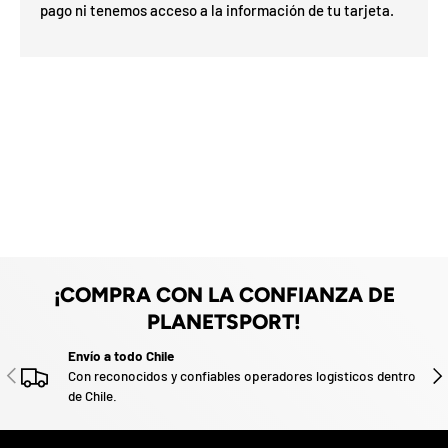
o
o
0
o
%
N
7
I
%
pago ni tenemos acceso a la información de tu tarjeta.
la
p
z
ró
p
O
x
m
%
a
i
a
F
e
O
d
F
o
F
.
P
a
r
t
i
c
i
p
a
p
¡COMPRA CON LA CONFIANZA DE
o
r
PLANETSPORT!
g
a
Envío a todo Chile
n
ANTERIOR
SIG
Con reconocidos y confiables operadores logísticos dentro
a
de Chile.
r
u
n