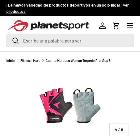
¡La mayor variedad de productos deportivos en un solo lugar!
Ver
¡
productos
IR AL CONTENIDO
Menú
P
Iniciar sesión
Carrito
l
Buscar
Buscar
a
n
Inicio
Fitness: Hard
Guante Multiuso Woman Torpedo Pro-Sup 6
e
La imagen 4 ya está disponible en la vista de galería
t
S
p
o
de
4
/
9
r