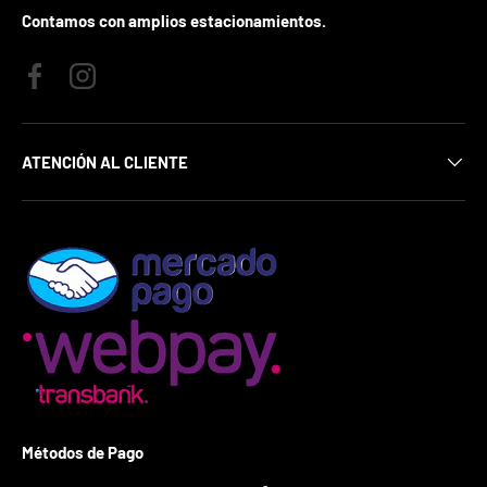
¿
Contamos con amplios estacionamientos.
E
s
t
Facebook
Instagram
á
s
l
i
ATENCIÓN AL CLIENTE
s
t
o
?
*
S
o
l
o
p
u
e
d
Métodos de Pago
e
s