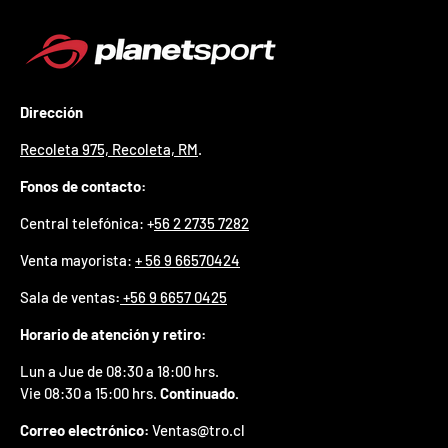
p
r
e
m
i
Dirección
o
e
Recoleta 975, Recoleta, RM
.
n
t
Fonos de contacto:
u
p
Central telefónica: +
56 2 2735 7282
r
i
Venta mayorista:
+ 56 9 66570424
m
e
Sala de ventas
:
+56 9 6657 0425
r
p
Horario de atención y retiro:
e
d
Lun a Jue de 08:30 a 18:00 hrs.
i
Vie 08:30 a 15:00 hrs.
Continuado.
d
o
Correo electrónico:
Ventas@tro.cl
.