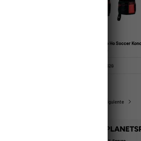
ELEGIR OPCIONES
Ho Soccer
alceta Ho Soccer Jogging Sport
Guante Arquero Ho Soccer Kon
Aerial Negative
.786
$39.990
$57.129
anco-Negro
Negro
1
2
3
Anterior
Siguiente
PRA CON LA CONFIANZA DE PLANETS
Pago 100% Seguro