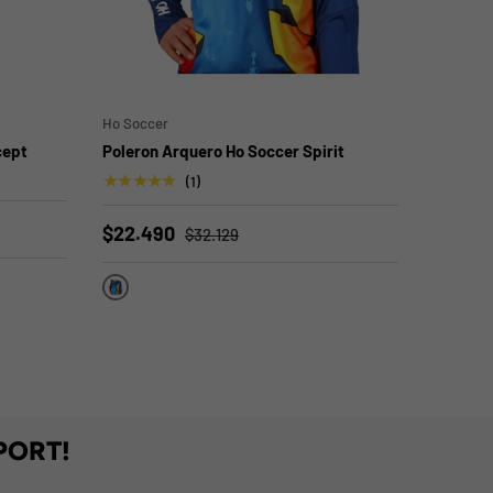
ELEGIR OPCIONES
ELEGIR OPCIONES
Ho Soccer
cept
Poleron Arquero Ho Soccer Spirit
★★★★★
(1)
$22.490
$32.129
Azul
PORT!