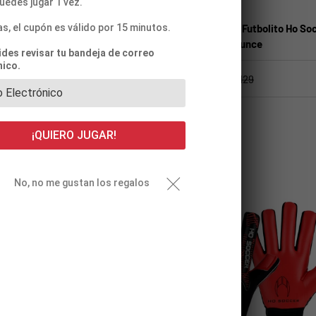
uedes jugar 1 vez.
Ho Soccer
rquero Ho Soccer Squadra Turf
Balon de Futbol Futbolito Ho So
as, el cupón es válido por 15 minutos.
gative
Primus Low Bounce
vides revisar tu bandeja de correo
nico.
0
$15.490
$34.980
$22.129
Blanco
¡QUIERO JUGAR!
rar
Comparar
No, no me gustan los regalos
%
-30%