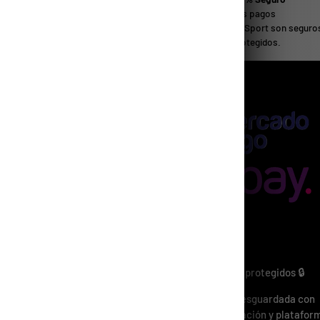
ductos de Calidad
Todos los pagos
 mejores productos y marcas
en PlanetSport son seguro
ortivas en un solo lugar.
están protegidos.
ENCIÓN AL
IENTE
guntas Frecuentes
o y Seguridad
mulario de Contacto
minos y Condiciones
Métodos de Pago
ta Mayorista
Pagos 100% seguros y protegidos 🔒
Tu información está resguardada con
tecnología de encriptación y platafor