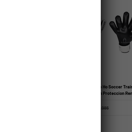
ELEGIR OPCIONES
Ho Soccer
Antideslizante Ho Soccer Non
Guante Arquero Ho Soccer Trai
Pursuit Flat Con Proteccion Re
$24.490
$4.986
$34.986
+1
 Fluor
Negro
 Rey
Negro
Naranjo