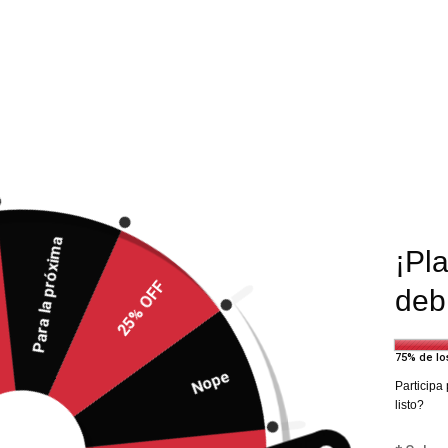
$19.990
$19.99
$28.557
Negro
Negro
Comparar
Compa
-30%
-31%
Para la próxima
¡Pl
25% OFF
deb
75% de lo
Nope
Participa
listo?
ELEGIR OPCIONES