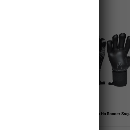
rar
Comparar
%
-30%
ELEGIR OPCIONES
Ho Soccer
rquero Ho Soccer Primary
Guante Arquero Ho Soccer Ssg
 Axial (Ferula)
Club Negative