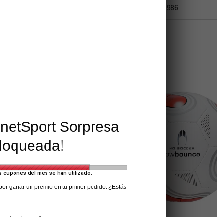
0
$34.990
$28.557
$49.986
Negro
rar
Comparar
-30%
anetSport Sorpresa
loqueada!
s cupones del mes se han utilizado.
 por ganar un premio en tu primer pedido. ¿Estás
ELEGIR OPCIONES