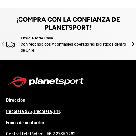
z
a
d
o
¡COMPRA CON LA CONFIANZA DE
.
PLANETSPORT!
P
a
Envío a todo Chile
ANTERIOR
SIG
r
Con reconocidos y confiables operadores logísticos dentro
t
de Chile.
i
c
i
p
a
p
o
r
Dirección
g
a
Recoleta 975, Recoleta, RM
.
n
a
Fonos de contacto:
r
u
Central telefónica: +
56 2 2735 7282
n