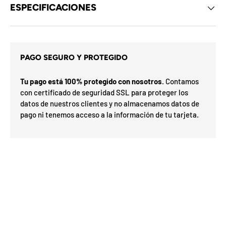
d
ESPECIFICACIONES
e
l
o
s
c
u
PAGO SEGURO Y PROTEGIDO
p
o
s
n
Tu pago está 100% protegido con nosotros.
Contamos
i
e
con certificado de seguridad SSL para proteger los
t
s
d
datos de nuestros clientes y no almacenamos datos de
a
e
r
pago ni tenemos acceso a la información de tu tarjeta.
l
G
m
o
e
í
s
a
F
v
s
F
d
O
%
e
N
a
n
2
3
n
0
S
P
%
a
5
5
h
ra
o
o
0
o
%
N
7
I
%
la
p
a
ró
p
O
x
m
%
i
a
n
F
e
O
F
u
F
t
i
l
i