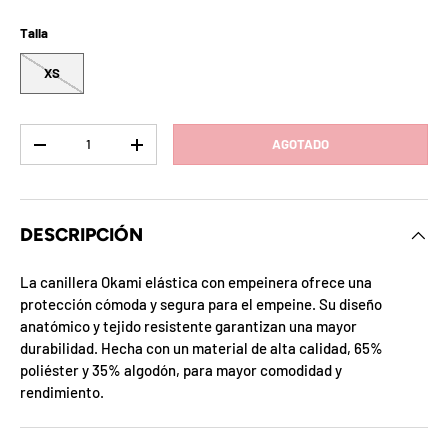
b
l
Talla
o
XS
q
Cant.
AGOTADO
u
-
+
e
a
DESCRIPCIÓN
d
La canillera Okami elástica con empeinera ofrece una
protección cómoda y segura para el empeine. Su diseño
a
anatómico y tejido resistente garantizan una mayor
!
durabilidad. Hecha con un material de alta calidad, 65%
poliéster y 35% algodón, para mayor comodidad y
rendimiento.
7
5
%