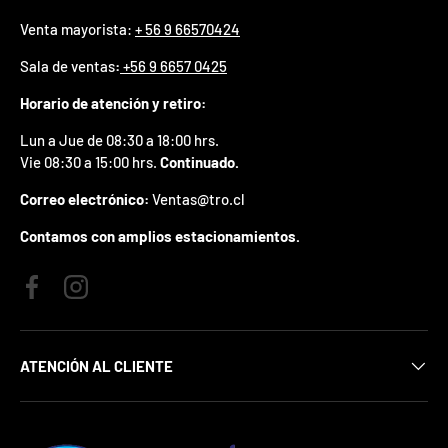
p
Venta mayorista:
+ 56 9 66570424
r
e
Sala de ventas
:
+56 9 6657 0425
m
i
Horario de atención y retiro:
o
e
Lun a Jue de 08:30 a 18:00 hrs.
n
Vie 08:30 a 15:00 hrs.
Continuado.
t
u
Correo electrónico:
Ventas@tro.cl
p
r
Contamos con amplios estacionamientos.
i
m
e
Facebook
Instagram
r
p
e
d
ATENCIÓN AL CLIENTE
i
d
o
.