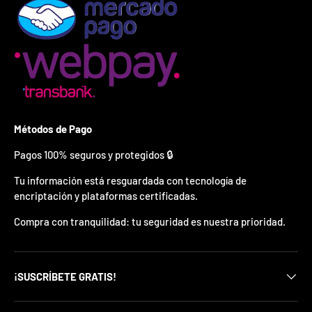
¿
E
s
t
á
s
l
i
s
t
Métodos de Pago
o
?
Pagos 100% seguros y protegidos 🔒
Tu información está resguardada con tecnología de
*
S
encriptación y plataformas certificadas.
o
l
Compra con tranquilidad: tu seguridad es nuestra prioridad.
o
p
u
e
¡SUSCRÍBETE GRATIS!
d
e
s