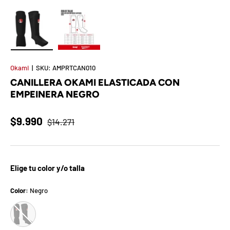
t
S
o
Cargar imagen 1 en la vista de galería
Cargar imagen 2 en la vista de galería
r
Okami
|
SKU:
AMPRTCAN010
CANILLERA OKAMI ELASTICADA CON
p
EMPEINERA NEGRO
r
$9.990
$14.271
e
s
a
Elige tu color y/o talla
d
Color:
Negro
Negro
e