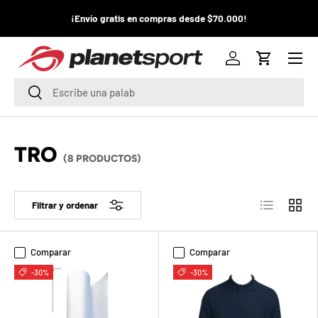
¡La
¡Envío gratis en compras desde $70.000!
¡
IR AL CONTENIDO
pr
Menú
P
Iniciar sesión
Carrito
l
Buscar
Buscar
a
n
TRO
(8 PRODUCTOS)
e
t
Lista
Cuadrí
Filtrar y ordenar
S
p
Comparar
Comparar
o
-30%
-30%
r