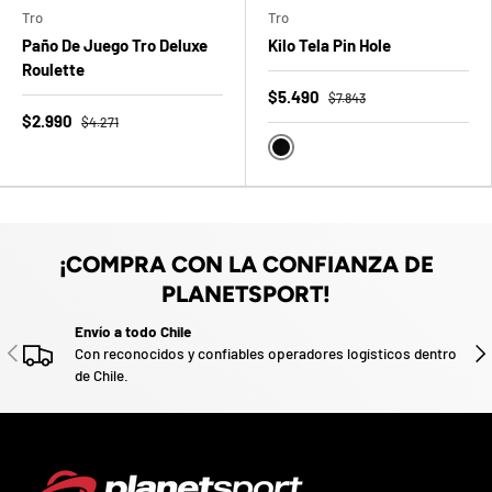
n
F
z
u
Tro
Tro
t
a
F
a
Paño De Juego Tro Deluxe
Kilo Tela Pin Hole
d
d
e
o
Roulette
n
.
u
$5.490
$7.843
e
P
v
$2.990
$4.271
o
a
r
Negro
t
i
c
i
p
¡COMPRA CON LA CONFIANZA DE
a
PLANETSPORT!
p
o
Envío a todo Chile
r
ANTERIOR
SIG
Con reconocidos y confiables operadores logísticos dentro
g
de Chile.
a
n
a
r
u
n