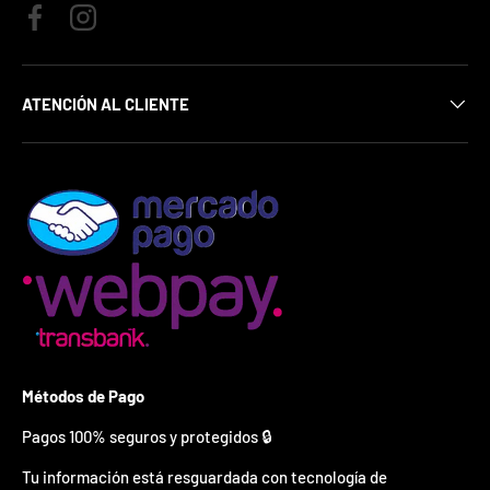
¿
E
Facebook
Instagram
s
t
á
ATENCIÓN AL CLIENTE
s
l
i
s
t
o
?
*
S
o
l
o
p
Métodos de Pago
u
e
Pagos 100% seguros y protegidos 🔒
d
e
Tu información está resguardada con tecnología de
s