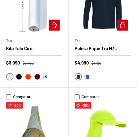
t
S
ELEGIR OPCIONES
ELEGIR O
o
r
Tro
Tro
Kilo Tela Ciré
Polera Pique Tro M/L
p
$3.990
$4.990
r
$5.700
$7.129
e
+5
Blanco
Azul Marino
Negro
Naranjo Fluor
Rojo
Azul Rey
s
Comparar
Comparar
a
-30%
-30%
d
e