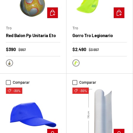
b
l
ELEGIR OPCIONES
ELEGIR O
o
Tro
Tro
q
Red Balon Pp Unitaria Eto
Gorro Tro Legionario
u
$390
$2.490
$557
$3.557
e
a
Blanco
Amarillo Fluor
d
Comparar
Comparar
a
-30%
-30%
!
7
5
%
ELEGIR OPCIONES
ELEGIR O