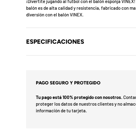
b
¡Divertite jugando al futbol con el balón esponja VINEX!
balón es de alta calidad y resistencia, fabricado con m
l
diversión con el balón VINEX.
o
q
ESPECIFICACIONES
u
e
a
d
PAGO SEGURO Y PROTEGIDO
a
Tu pago está 100% protegido con nosotros.
Contam
proteger los datos de nuestros clientes y no alma
!
información de tu tarjeta.
7
5
%