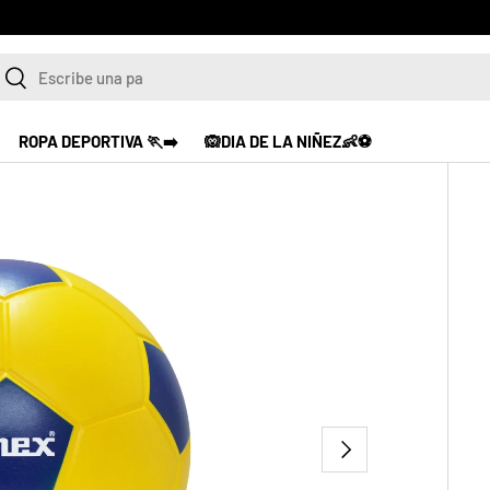
scar
Buscar
ROPA DEPORTIVA 🏃‍➡️
🙉DIA DE LA NIÑEZ👶⚽
SIGUIENTE