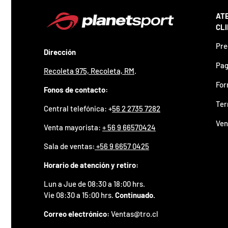
z
a
AT
d
CL
o
.
Pre
Dirección
P
a
Pag
Recoleta 975, Recoleta, RM
.
r
t
For
Fonos de contacto:
i
c
Ter
Central telefónica: +
56 2 2735 7282
i
p
Ven
Venta mayorista:
+ 56 9 66570424
a
p
Sala de ventas
:
+56 9 6657 0425
o
r
Horario de atención y retiro:
g
a
Lun a Jue de 08:30 a 18:00 hrs.
n
Vie 08:30 a 15:00 hrs.
Continuado.
a
r
Correo electrónico:
Ventas@tro.cl
u
n