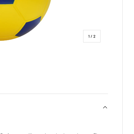
de
1
/
2
ía