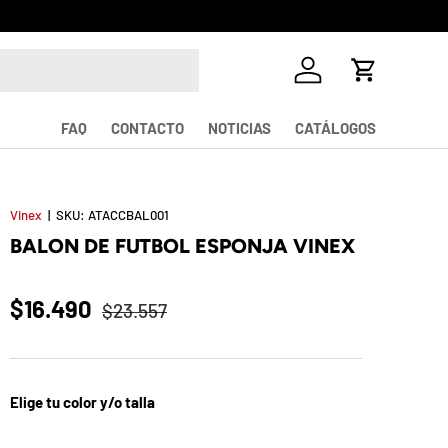
¡La mayor v
Iniciar sesión
Carrito
FAQ
CONTACTO
NOTICIAS
CATÁLOGOS
Vinex
|
SKU:
ATACCBAL001
BALON DE FUTBOL ESPONJA VINEX
$16.490
$23.557
Elige tu color y/o talla