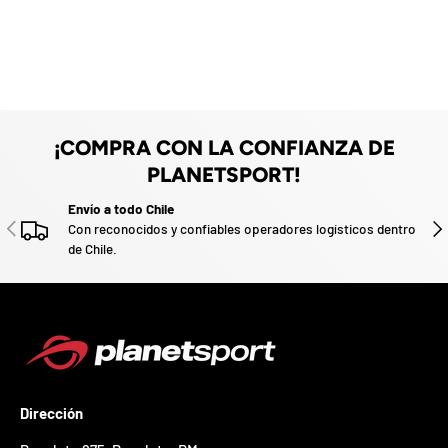
e
z
n
a
u
d
e
v
o
o
.
P
a
r
¡COMPRA CON LA CONFIANZA DE
t
PLANETSPORT!
i
c
Envío a todo Chile
i
ANTERIOR
SIG
Con reconocidos y confiables operadores logísticos dentro
p
de Chile.
a
p
o
r
g
a
n
a
r
Dirección
u
n