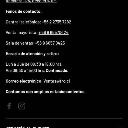
Recoleta 975, Recoleta, RM
.
p
r
Fonos de contacto:
e
m
Central telefónica: +
56 2 2735 7282
i
o
Venta mayorista:
+ 56 9 66570424
e
Sala de ventas
:
+56 9 6657 0425
n
t
Horario de atención y retiro:
u
p
Lun a Jue de 08:30 a 18:00 hrs.
r
i
Vie 08:30 a 15:00 hrs.
Continuado.
m
Correo electrónico:
Ventas@tro.cl
e
r
Contamos con amplios estacionamientos.
p
e
d
i
Facebook
Instagram
d
o
.