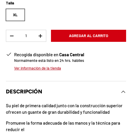
b
Talla
l
XL
o
q
Cant.
AGREGAR AL CARRITO
-
+
u
Recogida disponible en
Casa Central
e
Normalmente está listo en 24 hrs. hábiles
a
Ver información de la tienda
d
a
DESCRIPCIÓN
!
Su piel de primera calidad junto con la construcción superior
ofrecen un guante de gran durabilidad y funcionalidad
7
Promueve la forma adecuada de las manos y la técnica para
5
reducir el
%