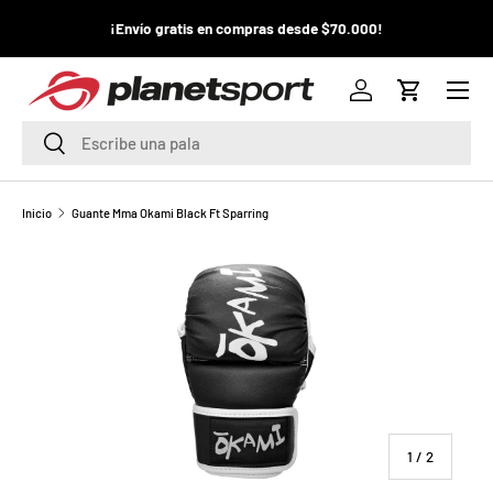
¡La
¡Envío gratis en compras desde $70.000!
¡
IR AL CONTENIDO
pr
Menú
P
Iniciar sesión
Carrito
l
Buscar
Buscar
a
n
Inicio
Guante Mma Okami Black Ft Sparring
e
t
S
p
o
de
1
/
2
r