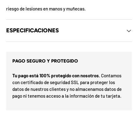
d
e
riesgo de lesiones en manos y muñecas.
l
o
s
c
ESPECIFICACIONES
u
p
o
a
n
e
m
s
i
PAGO SEGURO Y PROTEGIDO
d
x
e
ó
l
Tu pago está 100% protegido con nosotros.
Contamos
r
m
p
con certificado de seguridad SSL para proteger los
e
s
a
datos de nuestros clientes y no almacenamos datos de
s
F
l
pago ni tenemos acceso a la información de tu tarjeta.
F
e
a
O
h
r
%
a
a
d
7
0
a
N
5
n
I
a
5
E
o
n
n
S
v
%
0
u
o
%
o
3
N
2
í
o G
t
ra
O
t
t
e
is
t
n
i
F
u
t
l
F
a
i
d