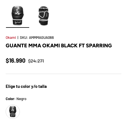
t
S
o
Cargar imagen 1 en la vista de galería
Cargar imagen 2 en la vista de galería
r
Okami
|
SKU:
AMMMAGUA066
GUANTE MMA OKAMI BLACK FT SPARRING
p
r
$16.990
$24.271
e
s
Elige tu color y/o talla
a
Color:
Negro
d
Negro
e