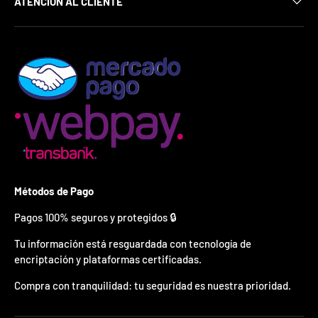
ATENCIÓN AL CLIENTE
¿
E
s
t
á
s
l
i
s
t
o
?
*
Métodos de Pago
S
o
Pagos 100% seguros y protegidos 🔒
l
o
Tu información está resguardada con tecnología de
p
encriptación y plataformas certificadas.
u
e
Compra con tranquilidad: tu seguridad es nuestra prioridad.
d
e
s