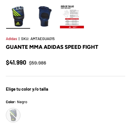
t
S
o
Cargar imagen 1 en la vista de galería
Cargar imagen 2 en la vista de galería
Cargar imagen 3 en la vista de 
r
Adidas
|
SKU:
AMTAEGUA015
GUANTE MMA ADIDAS SPEED FIGHT
p
r
$41.990
$59.986
e
s
Elige tu color y/o talla
a
Color:
Negro
d
Negro
e