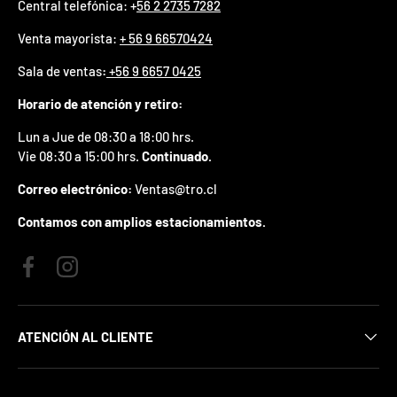
Central telefónica: +
56 2 2735 7282
p
r
Venta mayorista:
+ 56 9 66570424
e
m
Sala de ventas
:
+56 9 6657 0425
i
o
Horario de atención y retiro:
e
n
Lun a Jue de 08:30 a 18:00 hrs.
t
Vie 08:30 a 15:00 hrs.
Continuado.
u
p
Correo electrónico:
Ventas@tro.cl
r
i
Contamos con amplios estacionamientos.
m
e
r
Facebook
Instagram
p
e
d
i
ATENCIÓN AL CLIENTE
d
o
.