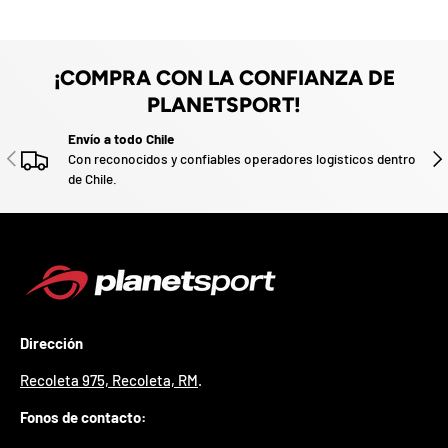
z
a
d
o
¡COMPRA CON LA CONFIANZA DE
.
PLANETSPORT!
P
a
Envío a todo Chile
r
ANTERIOR
SIG
Con reconocidos y confiables operadores logísticos dentro
t
de Chile.
i
c
i
p
a
p
o
r
g
Dirección
a
n
Recoleta 975, Recoleta, RM
.
a
r
Fonos de contacto:
u
n