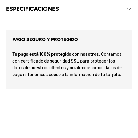
d
ESPECIFICACIONES
e
l
o
s
c
u
p
PAGO SEGURO Y PROTEGIDO
o
n
s
e
Tu pago está 100% protegido con nosotros.
Contamos
i
s
t
con certificado de seguridad SSL para proteger los
d
a
datos de nuestros clientes y no almacenamos datos de
e
r
l
pago ni tenemos acceso a la información de tu tarjeta.
G
m
e
o
s
í
a
s
F
v
F
d
O
e
%
N
a
n
2
3
n
0
S
P
h
%
a
5
5
ra
o
o
0
o
%
N
7
I
%
a
la
p
ró
p
O
x
m
n
%
i
a
F
e
u
O
F
t
F
i
l
i