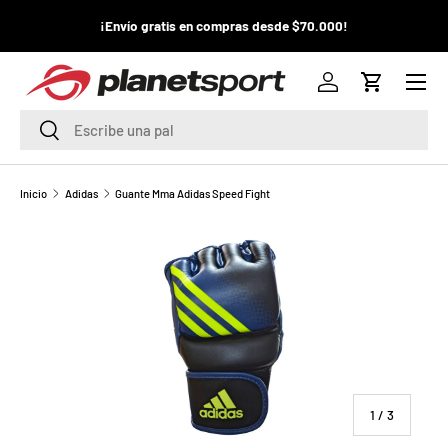
¡La
¡Envío gratis en compras desde $70.000!
¡
IR AL CONTENIDO
pr
Menú
P
Iniciar sesión
Carrito
l
Buscar
Buscar
a
n
Inicio
Adidas
Guante Mma Adidas Speed Fight
e
t
S
p
o
de
1
/
3
r