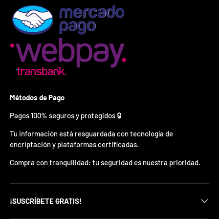
¿
E
s
t
á
s
l
i
s
t
o
Métodos de Pago
?
Pagos 100% seguros y protegidos 🔒
*
Tu información está resguardada con tecnología de
S
encriptación y plataformas certificadas.
o
l
o
Compra con tranquilidad: tu seguridad es nuestra prioridad.
p
u
e
d
¡SUSCRÍBETE GRATIS!
e
s