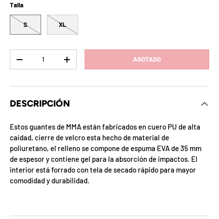
b
Talla
l
S
XL
o
q
Cant.
AGOTADO
-
+
u
e
DESCRIPCIÓN
a
Estos guantes de MMA están fabricados en cuero PU de alta
d
caidad, cierre de velcro esta hecho de material de
poliuretano, el relleno se compone de espuma EVA de 35 mm
a
de espesor y contiene gel para la absorción de impactos. El
!
interior está forrado con tela de secado rápido para mayor
comodidad y durabilidad.
7
5
%