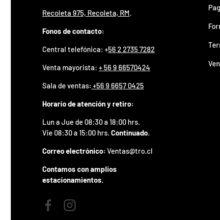
z
Pag
Recoleta 975, Recoleta, RM
.
a
d
For
o
Fonos de contacto:
.
Ter
Central telefónica: +
56 2 2735 7282
P
a
Ven
Venta mayorista:
+ 56 9 66570424
r
t
Sala de ventas
:
+56 9 6657 0425
i
c
Horario de atención y retiro:
i
p
Lun a Jue de 08:30 a 18:00 hrs.
a
Vie 08:30 a 15:00 hrs.
Continuado.
p
o
Correo electrónico:
Ventas@tro.cl
r
g
Contamos con amplios
a
estacionamientos.
n
a
r
u
Facebook
Instagram
n