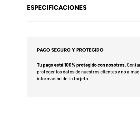
b
ESPECIFICACIONES
l
o
q
u
PAGO SEGURO Y PROTEGIDO
e
Tu pago está 100% protegido con nosotros.
Contam
a
proteger los datos de nuestros clientes y no alma
información de tu tarjeta.
d
a
!
7
5
%