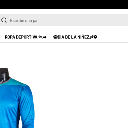
scar
Buscar
ROPA DEPORTIVA 🏃‍➡️
🙉DIA DE LA NIÑEZ👶⚽