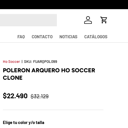
¡La mayor v
Iniciar sesión
Carrito
FAQ
CONTACTO
NOTICIAS
CATÁLOGOS
Ho Soccer
|
SKU:
FUARQPOL099
POLERON ARQUERO HO SOCCER
CLONE
$22.490
$32.129
Elige tu color y/o talla