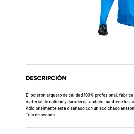
t
S
o
r
p
r
e
DESCRIPCIÓN
s
El polerón arquero de calidad 100% profesional, fabrica
a
material de calidad y duradero, también mantiene los c
Adicionalmente está diseñado con un acolchado anatómi
d
Tela de secado.
e