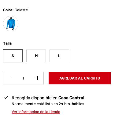
Color:
Celeste
Celeste
Talla
S
M
L
Cant.
AGREGAR AL CARRITO
-
+
Recogida disponible en
Casa Central
Normalmente está listo en 24 hrs. hábiles
Ver información de la tienda