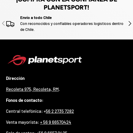
z
PLANETSPORT!
a
d
Envío a todo Chile
o
ANTERIOR
SIG
.
Con reconocidos y confiables operadores logísticos dentro
de Chile.
P
a
r
t
i
c
i
p
a
Dirección
p
o
Recoleta 975, Recoleta, RM
.
r
g
Fonos de contacto:
a
n
Central telefónica: +
56 2 2735 7282
a
r
Venta mayorista:
+ 56 9 66570424
u
n
Sala de ventas
:
+56 9 6657 0425