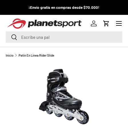
¡La
¡Envío gratis en compras desde $70.000!
¡
IR AL CONTENIDO
pr
Menú
P
Iniciar sesión
Carrito
l
Buscar
Buscar
a
n
Inicio
Patin En Linea Rider Slide
e
t
S
p
o
r