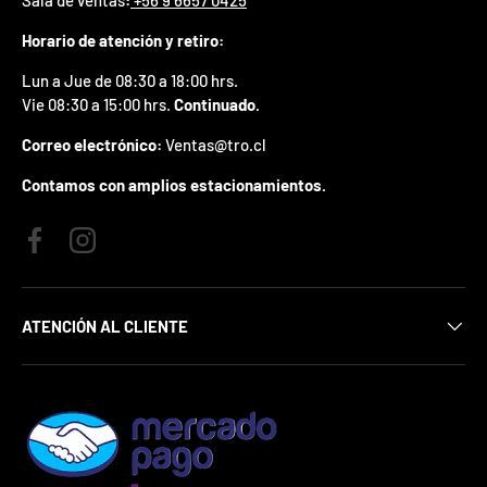
p
r
Horario de atención y retiro:
e
Lun a Jue de 08:30 a 18:00 hrs.
m
i
Vie 08:30 a 15:00 hrs.
Continuado.
o
e
Correo electrónico:
Ventas@tro.cl
n
t
Contamos con amplios estacionamientos.
u
p
r
Facebook
Instagram
i
m
e
ATENCIÓN AL CLIENTE
r
p
e
d
i
d
o
.