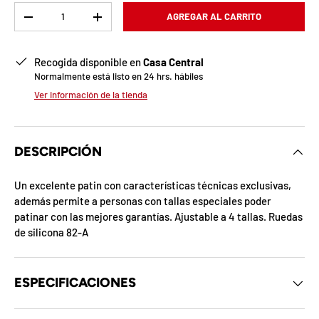
b
Cant.
AGREGAR AL CARRITO
-
+
l
o
Recogida disponible en
Casa Central
Normalmente está listo en 24 hrs. hábiles
q
Ver información de la tienda
u
e
DESCRIPCIÓN
a
Un excelente patin con características técnicas exclusivas,
d
además permite a personas con tallas especiales poder
patinar con las mejores garantías. Ajustable a 4 tallas. Ruedas
a
de silicona 82-A
!
ESPECIFICACIONES
7
5
%