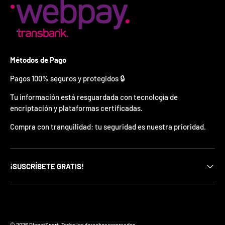
¿
E
s
t
á
s
Métodos de Pago
l
i
Pagos 100% seguros y protegidos 🔒
s
t
Tu información está resguardada con tecnología de
o
?
encriptación y plataformas certificadas.
Compra con tranquilidad: tu seguridad es nuestra prioridad.
*
S
o
l
¡SUSCRÍBETE GRATIS!
o
p
u
e
d
Formas de pago aceptadas
e
s
© 2026
PlanetSport
.
Todos los derechos reservados.