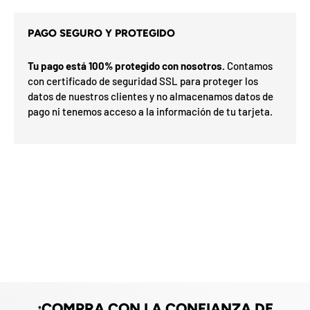
d
e
l
PAGO SEGURO Y PROTEGIDO
o
s
c
Tu pago está 100% protegido con nosotros.
Contamos
u
s
con certificado de seguridad SSL para proteger los
p
i
datos de nuestros clientes y no almacenamos datos de
o
t
n
pago ni tenemos acceso a la información de tu tarjeta.
e
a
s
r
d
G
e
o
l
í
m
a
F
v
e
F
d
O
%
N
s
a
n
2
3
n
0
S
P
%
a
5
5
s
ra
o
o
0
o
%
N
7
I
%
la
p
e
ró
p
O
x
m
%
i
a
h
F
e
O
F
a
F
n
u
t
i
l
¡COMPRA CON LA CONFIANZA DE
i