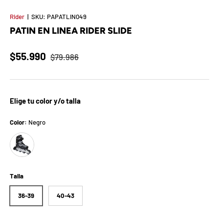
t
Rider
|
SKU:
PAPATLIN049
S
PATIN EN LINEA RIDER SLIDE
o
$55.990
$79.986
r
p
Elige tu color y/o talla
r
e
Color:
Negro
Negro
s
a
Talla
d
36-39
40-43
e