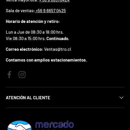
j
u
Sala de ventas
:
+56 9 6657 0425
g
a
Horario de atención y retiro:
r
1
Lun a Jue de 08:30 a 18:00 hrs.
v
Vie 08:30 a 15:00 hrs.
Continuado.
e
z
Correo electrónico:
Ventas@tro.cl
.
Contamos con amplios estacionamientos.
*
S
i
g
Facebook
Instagram
a
n
a
s
ATENCIÓN AL CLIENTE
,
e
l
c
u
p