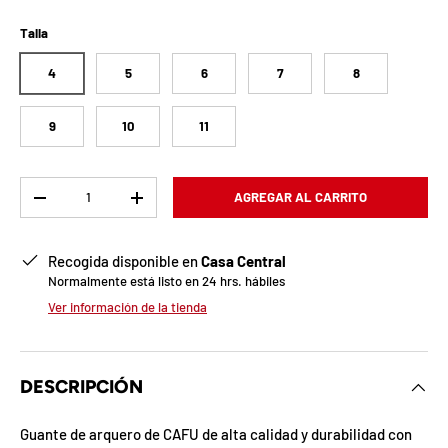
b
l
Talla
o
4
5
6
7
8
q
9
10
11
u
Cant.
e
AGREGAR AL CARRITO
-
+
a
Recogida disponible en
Casa Central
d
Normalmente está listo en 24 hrs. hábiles
a
Ver información de la tienda
!
DESCRIPCIÓN
7
5
Guante de arquero de CAFU de alta calidad y durabilidad con
%