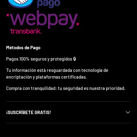
ó
n
e
s
v
á
l
i
Métodos de Pago
d
o
p
Pagos 100% seguros y protegidos 🔒
o
r
Tu información está resguardada con tecnología de
1
encriptación y plataformas certificadas.
5
m
Compra con tranquilidad: tu seguridad es nuestra prioridad.
i
n
u
t
¡SUSCRÍBETE GRATIS!
o
s
.
*