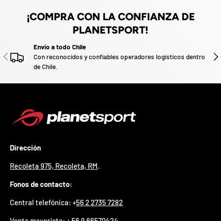
¿
E
¡COMPRA CON LA CONFIANZA DE
s
PLANETSPORT!
t
á
Envío a todo Chile
s
ANTERIOR
SIG
Con reconocidos y confiables operadores logísticos dentro
l
de Chile.
i
s
t
o
?
*
S
o
Dirección
l
o
Recoleta 975, Recoleta, RM
.
p
u
Fonos de contacto:
e
d
Central telefónica: +
56 2 2735 7282
e
s
Venta mayorista:
+ 56 9 66570424