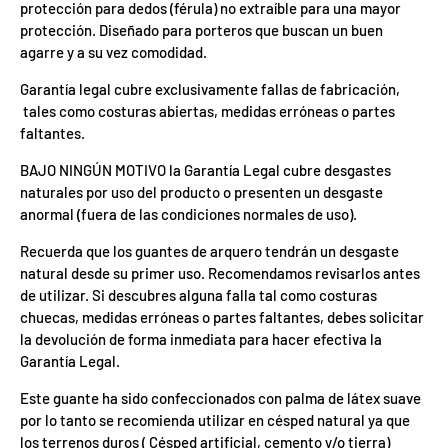
protección para dedos (férula) no extraíble para una mayor
d
e
protección. Diseñado para porteros que buscan un buen
l
agarre y a su vez comodidad.
o
s
Garantía legal cubre exclusivamente fallas de fabricación,
c
u
tales como costuras abiertas, medidas erróneas o partes
p
faltantes.
o
n
BAJO NINGÚN MOTIVO la Garantía Legal cubre desgastes
e
s
naturales por uso del producto o presenten un desgaste
d
anormal (fuera de las condiciones normales de uso).
e
l
Recuerda que los guantes de arquero tendrán un desgaste
m
e
natural desde su primer uso. Recomendamos revisarlos antes
s
de utilizar. Si descubres alguna falla tal como costuras
s
e
chuecas, medidas erróneas o partes faltantes, debes solicitar
h
la devolución de forma inmediata para hacer efectiva la
a
Garantía Legal.
n
u
t
Este guante ha sido confeccionados con palma de látex suave
i
por lo tanto se recomienda utilizar en césped natural ya que
l
los terrenos duros ( Césped artificial, cemento y/o tierra)
i