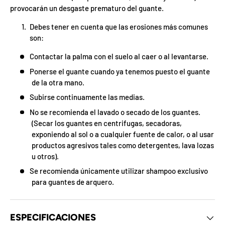
z
provocarán un desgaste prematuro del guante.
a
d
Debes tener en cuenta que las erosiones más comunes
o
son:
.
a
P
Contactar la palma con el suelo al caer o al levantarse.
m
a
i
Ponerse el guante cuando ya tenemos puesto el guante
r
x
t
de la otra mano.
ó
i
r
Subirse continuamente las medias.
c
p
i
No se recomienda el lavado o secado de los guantes.
a
p
F
(Secar los guantes en centrifugas, secadoras,
l
a
F
a
exponiendo al sol o a cualquier fuente de calor, o al usar
O
p
r
%
productos agresivos tales como detergentes, lava lozas
o
a
d
7
0
a
N
5
I
a
5
u otros).
E
o
r
n
n
S
v
%
0
o
%
o
3
N
2
í
o G
t
ra
g
O
t
Se recomienda únicamente utilizar shampoo exclusivo
e
is
t
a
n
F
u
para guantes de arquero.
t
n
F
a
d
a
e
r
n
u
u
ESPECIFICACIONES
e
n