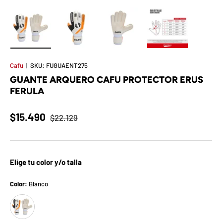
t
S
o
Cargar imagen 1 en la vista de galería
Cargar imagen 2 en la vista de galería
Cargar imagen 3 en la vista de 
Cargar imagen 4 e
r
Cafu
|
SKU:
FUGUAENT275
GUANTE ARQUERO CAFU PROTECTOR ERUS
p
FERULA
r
$15.490
$22.129
e
s
a
Elige tu color y/o talla
d
Color:
Blanco
Blanco
e