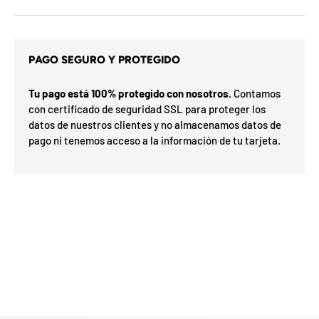
v
o
p
r
e
m
PAGO SEGURO Y PROTEGIDO
i
o
e
Tu pago está 100% protegido con nosotros.
Contamos
n
con certificado de seguridad SSL para proteger los
t
datos de nuestros clientes y no almacenamos datos de
u
pago ni tenemos acceso a la información de tu tarjeta.
p
r
i
m
e
r
p
e
d
i
d
o
.