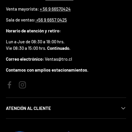
p
Venta mayorista:
+ 56 9 66570424
r
e
Sala de ventas
:
+56 9 6657 0425
m
i
Horario de atención y retiro:
o
e
Lun a Jue de 08:30 a 18:00 hrs.
n
Vie 08:30 a 15:00 hrs.
Continuado.
t
u
Correo electrónico:
Ventas@tro.cl
p
r
Contamos con amplios estacionamientos.
i
m
e
Facebook
Instagram
r
p
e
d
ATENCIÓN AL CLIENTE
i
d
o
.