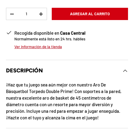
b
l
Cant.
AGREGAR AL CARRITO
-
+
o
Recogida disponible en
Casa Central
q
Normalmente está listo en 24 hrs. hábiles
u
Ver información de la tienda
e
a
DESCRIPCIÓN
d
¡Haz que tu juego sea aún mejor con nuestro Aro De
Básquetbol Torpedo Double Prime! Con soportes a la pared,
a
nuestra excelente aro de basket de 45 centímetros de
!
diámetro cuenta con un resorte para mayor diversión y
precisión. Incluye una red para empezar a jugar enseguida.
¡Hazte con el tuyo y alcanza la cima en el juego!
7
5
%