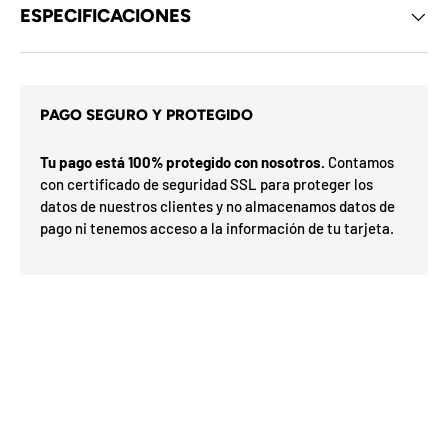
d
ESPECIFICACIONES
e
l
o
s
c
u
a
PAGO SEGURO Y PROTEGIDO
p
m
o
i
n
Tu pago está 100% protegido con nosotros.
Contamos
x
e
con certificado de seguridad SSL para proteger los
ó
s
d
datos de nuestros clientes y no almacenamos datos de
r
e
p
pago ni tenemos acceso a la información de tu tarjeta.
l
a
m
F
l
e
F
a
s
O
s
r
%
a
e
d
7
0
a
N
5
I
a
5
E
o
n
n
h
S
v
%
0
o
%
o
3
N
2
í
o G
t
ra
a
O
t
e
is
t
n
n
F
u
u
t
F
a
t
d
i
e
n
l
u
i