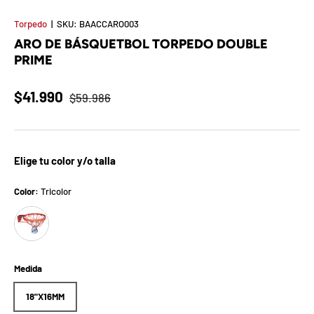
t
Torpedo
|
SKU:
BAACCARO003
S
ARO DE BÁSQUETBOL TORPEDO DOUBLE
PRIME
o
r
$41.990
$59.986
p
r
Elige tu color y/o talla
e
Color:
Tricolor
s
Tricolor
a
d
Medida
e
18"X16MM