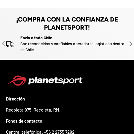
e
z
v
o
a
d
o
¡COMPRA CON LA CONFIANZA DE
.
PLANETSPORT!
P
a
Envío a todo Chile
ANTERIOR
SIG
r
Con reconocidos y confiables operadores logísticos dentro
t
de Chile.
i
c
i
p
a
p
o
r
Dirección
g
a
Recoleta 975, Recoleta, RM
.
n
a
Fonos de contacto:
r
u
Central telefónica: +
56 2 2735 7282
n