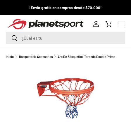
¡La
¡Envío gratis en compras desde $70.000!
¡
IR AL CONTENIDO
pr
Menú
P
Iniciar sesión
Carrito
l
Buscar
Buscar
a
n
Inicio
Básquetbol: Accesorios
Aro De Básquetbol Torpedo Double Prime
e
t
S
p
o
r