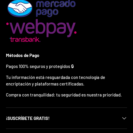
¿
E
s
t
á
s
l
i
s
t
Métodos de Pago
o
?
Pagos 100% seguros y protegidos 🔒
*
Tu información está resguardada con tecnología de
S
encriptación y plataformas certificadas.
o
l
Compra con tranquilidad: tu seguridad es nuestra prioridad.
o
p
u
e
¡SUSCRÍBETE GRATIS!
d
e
s