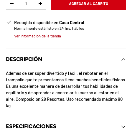
b
Cant.
AGREGAR AL CARRITO
-
+
l
o
Recogida disponible en
Casa Central
Normalmente está listo en 24 hrs. hábiles
q
Ver información de la tienda
u
e
DESCRIPCIÓN
a
Además de ser súper divertido y fácil, el rebotar en el
d
trampolín que te presentamos tiene muchos beneficios físicos.
Es una excelente manera de desarrollar tus habilidades de
a
equilibrio y de aprender a controlar tu cuerpo al estar en el
aire. Composición 28 Resortes. Uso recomendado máximo 90
!
kg
7
ESPECIFICACIONES
5
%