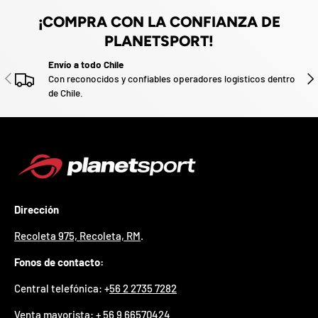
o
z
¡COMPRA CON LA CONFIANZA DE
a
d
PLANETSPORT!
o
.
Envío a todo Chile
P
ANTERIOR
SIG
Con reconocidos y confiables operadores logísticos dentro
a
de Chile.
r
t
i
c
i
p
a
p
o
Dirección
r
g
Recoleta 975, Recoleta, RM
.
a
Fonos de contacto:
n
a
Central telefónica: +
56 2 2735 7282
r
u
Venta mayorista:
+ 56 9 66570424
n