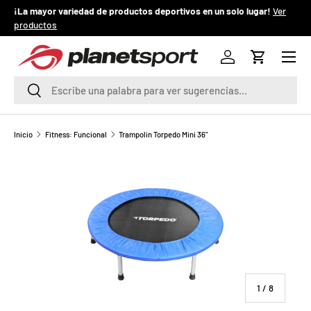
¡La mayor variedad de productos deportivos en un solo lugar!
Ver
¡
productos
IR AL CONTENIDO
Menú
P
Iniciar sesión
Carrito
l
Buscar
Buscar
a
n
Inicio
Fitness: Funcional
Trampolin Torpedo Mini 36"
e
t
S
p
o
de
1
/
8
r