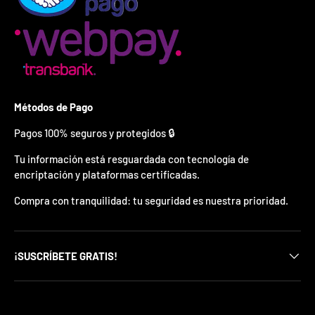
¿
E
s
t
á
s
l
i
Métodos de Pago
s
t
Pagos 100% seguros y protegidos 🔒
o
?
Tu información está resguardada con tecnología de
encriptación y plataformas certificadas.
*
S
Compra con tranquilidad: tu seguridad es nuestra prioridad.
o
l
o
p
¡SUSCRÍBETE GRATIS!
u
e
d
e
s