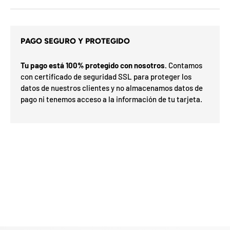
d
e
l
o
s
PAGO SEGURO Y PROTEGIDO
c
a
u
m
p
Tu pago está 100% protegido con nosotros.
Contamos
i
o
con certificado de seguridad SSL para proteger los
x
n
ó
datos de nuestros clientes y no almacenamos datos de
e
s
r
pago ni tenemos acceso a la información de tu tarjeta.
d
p
e
a
l
F
l
m
F
a
e
O
r
s
%
a
s
d
7
0
a
N
5
I
a
5
E
o
n
n
S
e
v
%
0
o
%
o
3
N
2
í
o G
t
ra
h
O
t
e
is
t
a
n
F
u
n
t
F
a
u
d
t
e
n
i
u
l
e
i
v