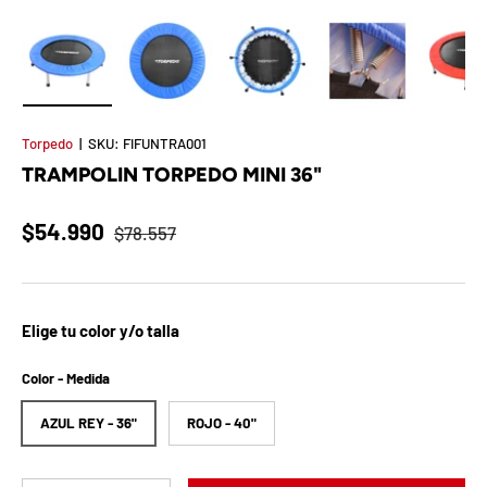
t
S
o
Cargar imagen 1 en la vista de galería
Cargar imagen 2 en la vista de galería
Cargar imagen 3 en la vista de 
Cargar imagen 4 e
Ca
r
Torpedo
|
SKU:
FIFUNTRA001
TRAMPOLIN TORPEDO MINI 36"
p
r
$54.990
$78.557
e
s
Elige tu color y/o talla
a
Color - Medida
d
AZUL REY - 36"
ROJO - 40"
e