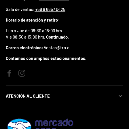
p
Sala de ventas
:
+56 9 6657 0425
r
e
Horario de atención y retiro:
m
i
Lun a Jue de 08:30 a 18:00 hrs.
o
Vie 08:30 a 15:00 hrs.
Continuado.
e
n
Correo electrónico:
Ventas@tro.cl
t
u
Contamos con amplios estacionamientos.
p
r
i
Facebook
Instagram
m
e
r
p
ATENCIÓN AL CLIENTE
e
d
i
d
o
.