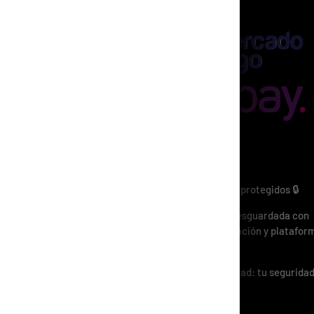
ENCIÓN AL
IENTE
guntas Frecuentes
o y Seguridad
mulario de Contacto
minos y Condiciones
Métodos de Pago
ta Mayorista
Pagos 100% seguros y protegidos 🔒
Tu información está resguardada con
tecnología de encriptación y platafor
certificadas.
Compra con tranquilidad: tu seguridad
nuestra prioridad.