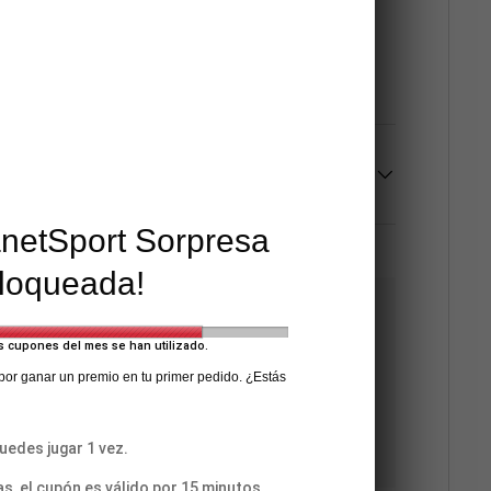
anetSport Sorpresa
loqueada!
s cupones del mes se han utilizado.
os con certificado de seguridad SSL para
 por ganar un premio en tu primer pedido. ¿Estás
cenamos datos de pago ni tenemos acceso a la
uedes jugar 1 vez.
as, el cupón es válido por 15 minutos.