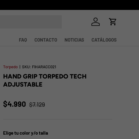
Iniciar sesión
Carrito
FAQ
CONTACTO
NOTICIAS
CATÁLOGOS
Torpedo
|
SKU:
FIHARACC021
HAND GRIP TORPEDO TECH
ADJUSTABLE
$4.990
$7.129
Elige tu color y/o talla