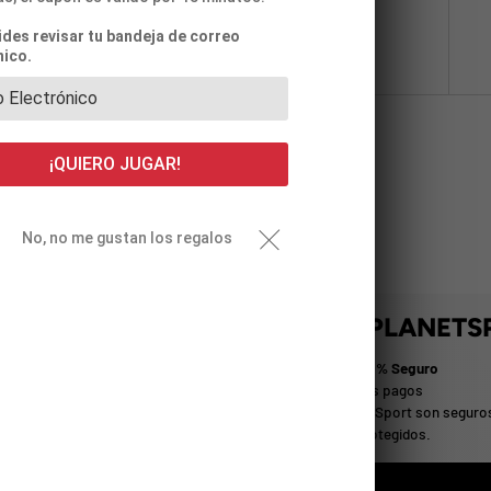
vides revisar tu bandeja de correo
nico.
¡QUIERO JUGAR!
No, no me gustan los regalos
PRA CON LA CONFIANZA DE PLANETS
Pago 100% Seguro
ductos de Calidad
Todos los pagos
 mejores productos y marcas
en PlanetSport son seguro
ortivas en un solo lugar.
están protegidos.