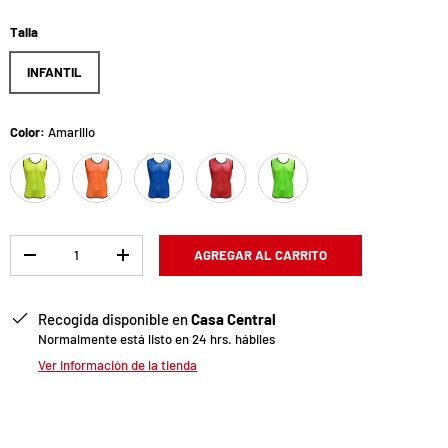
Talla
INFANTIL
Color:
Amarillo
Amarillo
Naranjo
Azul Rey
Rojo
Verde
Cant.
AGREGAR AL CARRITO
-
+
Recogida disponible en
Casa Central
Normalmente está listo en 24 hrs. hábiles
Ver información de la tienda