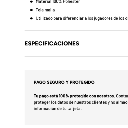
b
Material 100% Poliéster
l
Tela malla
Utilizado para diferenciar a los jugadores de los
o
q
ESPECIFICACIONES
u
e
a
d
PAGO SEGURO Y PROTEGIDO
a
Tu pago está 100% protegido con nosotros.
Contam
!
proteger los datos de nuestros clientes y no alma
información de tu tarjeta.
7
5
%