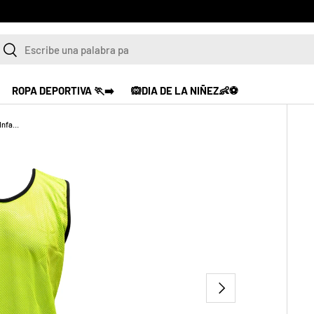
s en un solo lugar!
Ver productos
scar
Buscar
ROPA DEPORTIVA 🏃‍➡️
🙉DIA DE LA NIÑEZ👶⚽
Peto Eto Training Malla Pro Con Costura Infantil
SIGUIENTE