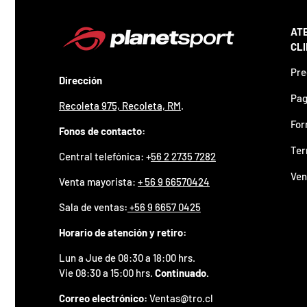
z
a
d
AT
o
CL
.
P
Pre
Dirección
a
r
Pag
Recoleta 975, Recoleta, RM
.
t
i
For
Fonos de contacto:
c
i
Ter
Central telefónica: +
56 2 2735 7282
p
a
Ven
Venta mayorista:
+ 56 9 66570424
p
o
Sala de ventas
:
+56 9 6657 0425
r
g
Horario de atención y retiro:
a
n
Lun a Jue de 08:30 a 18:00 hrs.
a
Vie 08:30 a 15:00 hrs.
Continuado.
r
u
Correo electrónico:
Ventas@tro.cl
n