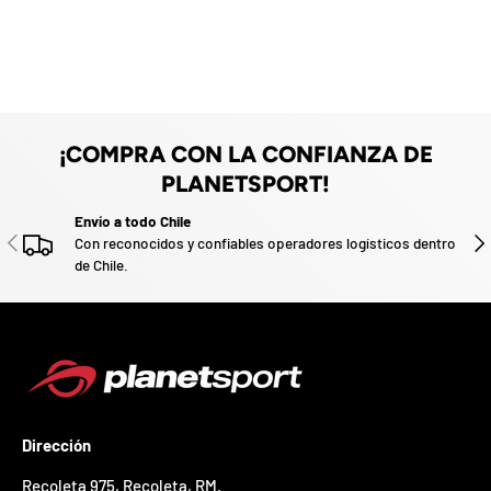
e
z
n
a
u
e
d
v
o
o
.
P
a
¡COMPRA CON LA CONFIANZA DE
r
t
PLANETSPORT!
i
c
Envío a todo Chile
ANTERIOR
SIG
i
Con reconocidos y confiables operadores logísticos dentro
p
de Chile.
a
p
o
r
g
a
n
a
Dirección
r
u
Recoleta 975, Recoleta, RM
.
n