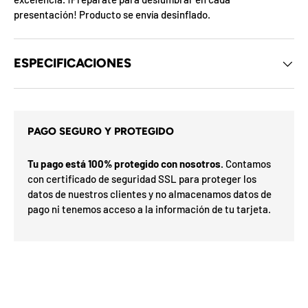
d
presentación! Producto se envía desinflado.
e
l
o
s
ESPECIFICACIONES
c
u
p
o
a
n
m
e
s
i
PAGO SEGURO Y PROTEGIDO
d
x
e
ó
l
Tu pago está 100% protegido con nosotros.
Contamos
r
m
con certificado de seguridad SSL para proteger los
p
e
a
datos de nuestros clientes y no almacenamos datos de
s
F
s
l
pago ni tenemos acceso a la información de tu tarjeta.
F
e
a
O
h
r
%
a
a
d
7
0
a
N
5
I
a
5
n
E
o
n
n
S
v
%
0
o
%
o
3
N
2
í
o G
u
t
ra
O
t
e
is
t
t
n
F
i
u
t
F
l
a
d
i