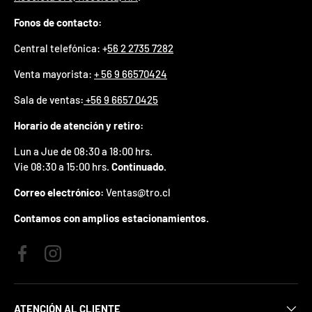
p
Fonos de contacto:
r
e
Central telefónica: +
56 2 2735 7282
m
i
Venta mayorista:
+ 56 9 66570424
o
e
Sala de ventas
:
+56 9 6657 0425
n
t
Horario de atención y retiro:
u
p
Lun a Jue de 08:30 a 18:00 hrs.
r
Vie 08:30 a 15:00 hrs.
Continuado.
i
m
Correo electrónico:
Ventas@tro.cl
e
r
Contamos con amplios estacionamientos.
p
e
d
Facebook
Instagram
i
d
o
.
ATENCIÓN AL CLIENTE