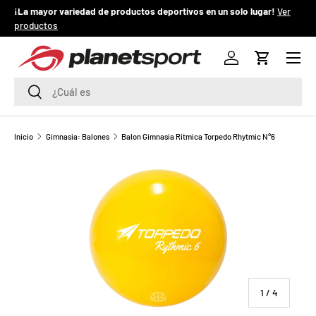
¡La mayor variedad de productos deportivos en un solo lugar!
Ver
¡
productos
IR AL CONTENIDO
Menú
P
Iniciar sesión
Carrito
l
Buscar
Buscar
a
n
Inicio
Gimnasia: Balones
Balon Gimnasia Ritmica Torpedo Rhytmic N°6
e
t
S
p
o
de
1
/
4
r