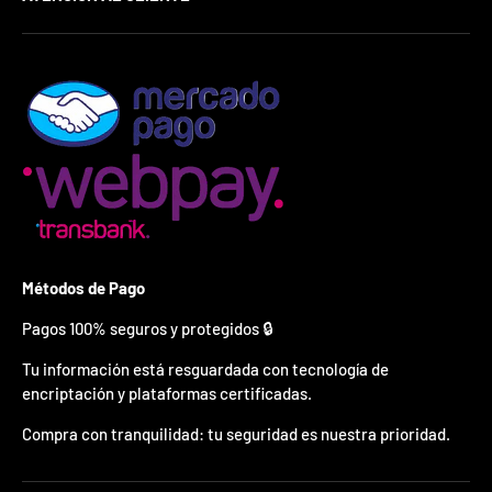
¿
E
s
t
á
s
l
i
s
t
o
?
*
Métodos de Pago
S
o
Pagos 100% seguros y protegidos 🔒
l
o
Tu información está resguardada con tecnología de
p
encriptación y plataformas certificadas.
u
e
Compra con tranquilidad: tu seguridad es nuestra prioridad.
d
e
s