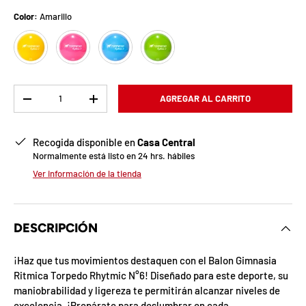
b
Color:
Amarillo
l
Amarillo
Fucsia
Turquesa
Verde
o
q
Cant.
AGREGAR AL CARRITO
u
-
+
e
Recogida disponible en
Casa Central
a
Normalmente está listo en 24 hrs. hábiles
Ver información de la tienda
d
a
DESCRIPCIÓN
!
¡Haz que tus movimientos destaquen con el Balon Gimnasia
Ritmica Torpedo Rhytmic N°6! Diseñado para este deporte, su
7
maniobrabilidad y ligereza te permitirán alcanzar niveles de
5
%
excelencia. ¡Prepárate para deslumbrar en cada