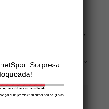
e, con métodos como el bordado, sublimación,
 el deshilachado, estas poleras son muy versátiles y
uso en casa hasta eventos sociales, muy suaves para la
anetSport Sorpresa
loqueada!
s cupones del mes se han utilizado.
 por ganar un premio en tu primer pedido. ¿Estás
os con certificado de seguridad SSL para