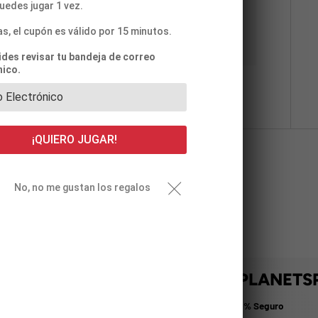
uedes jugar 1 vez.
cenamos datos de pago ni tenemos acceso a la
as, el cupón es válido por 15 minutos.
vides revisar tu bandeja de correo
nico.
¡QUIERO JUGAR!
No, no me gustan los regalos
PRA CON LA CONFIANZA DE PLANETS
Pago 100% Seguro
ductos de Calidad