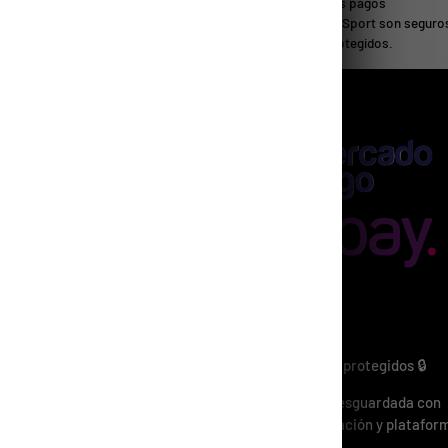
Todos los pagos
 mejores productos y marcas
en PlanetSport son seguro
ortivas en un solo lugar.
están protegidos.
ENCIÓN AL
IENTE
guntas Frecuentes
o y Seguridad
mulario de Contacto
minos y Condiciones
Métodos de Pago
ta Mayorista
Pagos 100% seguros y protegidos 🔒
Tu información está resguardada con
tecnología de encriptación y platafor
certificadas.