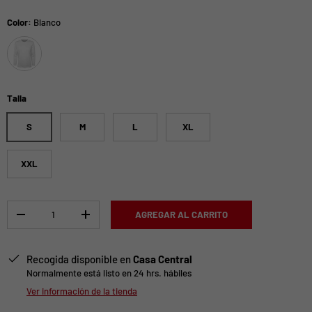
Color:
Blanco
Blanco
Talla
S
M
L
XL
XXL
Cant.
AGREGAR AL CARRITO
-
+
Recogida disponible en
Casa Central
Normalmente está listo en 24 hrs. hábiles
Ver información de la tienda