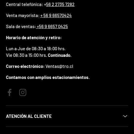
Central telefónica: +
56 2 2735 7282
p
r
Venta mayorista:
+ 56 9 66570424
e
m
Sala de ventas
:
+56 9 6657 0425
i
o
Horario de atención y retiro:
e
n
Lun a Jue de 08:30 a 18:00 hrs.
t
Vie 08:30 a 15:00 hrs.
Continuado.
u
p
Correo electrónico:
Ventas@tro.cl
r
i
Contamos con amplios estacionamientos.
m
e
r
Facebook
Instagram
p
e
d
i
ATENCIÓN AL CLIENTE
d
o
.