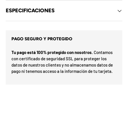
d
e
ESPECIFICACIONES
l
o
s
c
u
p
PAGO SEGURO Y PROTEGIDO
o
n
s
e
i
Tu pago está 100% protegido con nosotros.
Contamos
s
t
d
con certificado de seguridad SSL para proteger los
a
e
datos de nuestros clientes y no almacenamos datos de
l
r
pago ni tenemos acceso a la información de tu tarjeta.
m
G
e
o
s
í
a
s
F
v
F
d
e
O
%
N
a
n
2
3
n
h
0
S
P
%
a
5
5
ra
o
o
a
0
o
%
N
7
I
%
la
p
ró
p
O
n
x
m
%
i
a
F
u
e
O
F
t
F
i
l
i