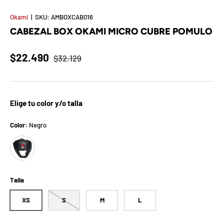
t
Okami
|
SKU:
AMBOXCAB016
S
CABEZAL BOX OKAMI MICRO CUBRE POMULO
o
$22.490
$32.129
r
p
Elige tu color y/o talla
r
e
Color:
Negro
Negro
s
a
Talla
d
XS
S
M
L
e