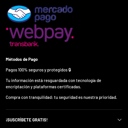
¿
E
s
t
á
s
l
i
s
t
o
Métodos de Pago
?
Pagos 100% seguros y protegidos 🔒
*
S
Tu información está resguardada con tecnología de
o
encriptación y plataformas certificadas.
l
o
Compra con tranquilidad: tu seguridad es nuestra prioridad.
p
u
e
d
¡SUSCRÍBETE GRATIS!
e
s