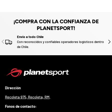
z
a
d
o
.
¡COMPRA CON LA CONFIANZA DE
P
PLANETSPORT!
a
r
Envío a todo Chile
t
ANTERIOR
SIG
Con reconocidos y confiables operadores logísticos dentro
i
de Chile.
c
i
p
a
p
o
r
g
Dirección
a
n
Recoleta 975, Recoleta, RM
.
a
r
Fonos de contacto:
u
n