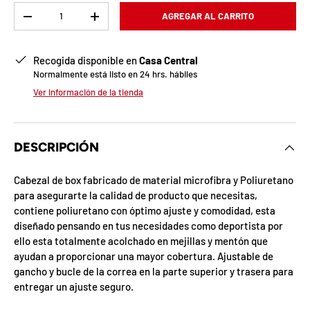
b
Cant.
AGREGAR AL CARRITO
-
+
l
o
Recogida disponible en
Casa Central
Normalmente está listo en 24 hrs. hábiles
q
Ver información de la tienda
u
e
DESCRIPCIÓN
a
Cabezal de box fabricado de material microfibra y Poliuretano
d
para asegurarte la calidad de producto que necesitas,
contiene poliuretano con óptimo ajuste y comodidad, esta
a
diseñado pensando en tus necesidades como deportista por
!
ello esta totalmente acolchado en mejillas y mentón que
ayudan a proporcionar una mayor cobertura. Ajustable de
gancho y bucle de la correa en la parte superior y trasera para
7
entregar un ajuste seguro.
5
%