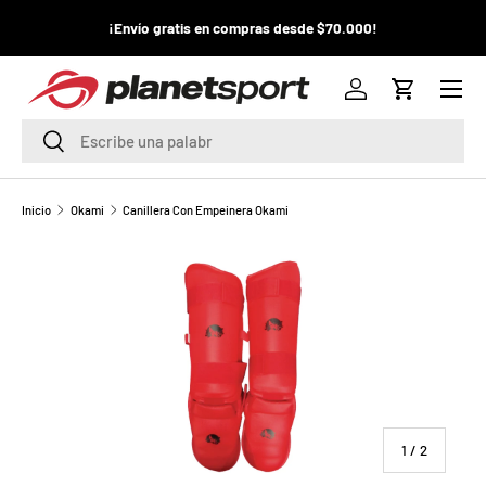
¡La
¡Envío gratis en compras desde $70.000!
¡
IR AL CONTENIDO
pr
Menú
P
Iniciar sesión
Carrito
l
Buscar
Buscar
a
n
Inicio
Okami
Canillera Con Empeinera Okami
e
t
S
p
o
de
1
/
2
r