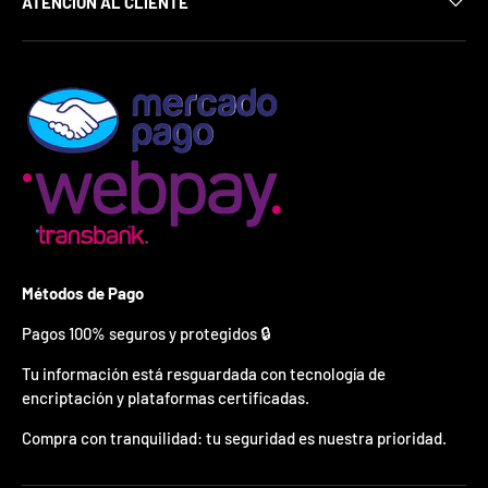
ATENCIÓN AL CLIENTE
¿
E
s
t
á
s
l
i
s
t
o
?
*
Métodos de Pago
S
o
Pagos 100% seguros y protegidos 🔒
l
o
Tu información está resguardada con tecnología de
p
encriptación y plataformas certificadas.
u
e
Compra con tranquilidad: tu seguridad es nuestra prioridad.
d
e
s