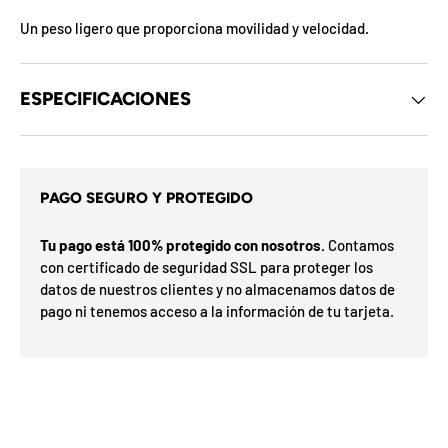
d
e
Un peso ligero que proporciona movilidad y velocidad.
l
o
s
c
ESPECIFICACIONES
u
p
o
n
e
s
s
PAGO SEGURO Y PROTEGIDO
d
i
e
t
l
Tu pago está 100% protegido con nosotros.
Contamos
a
m
r
con certificado de seguridad SSL para proteger los
e
s
G
datos de nuestros clientes y no almacenamos datos de
s
o
pago ni tenemos acceso a la información de tu tarjeta.
e
í
a
h
F
v
F
d
a
O
%
N
a
n
2
3
n
n
0
S
P
%
a
5
5
ra
o
o
u
0
o
%
N
7
I
%
la
p
ró
p
O
t
x
m
%
i
a
F
i
e
O
F
l
F
i