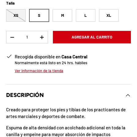
b
Talla
l
XS
S
M
L
XL
o
q
Cant.
AGREGAR AL CARRITO
-
+
u
Recogida disponible en
Casa Central
e
Normalmente está listo en 24 hrs. hábiles
a
Ver información de la tienda
d
a
DESCRIPCIÓN
!
Creado para proteger los pies y tibias de los practicantes de
artes marciales y deportes de combate.
7
Espuma de alta densidad con acolchado adicional en toda la
5
canilla y empeine para mayor absorción de impactos
%