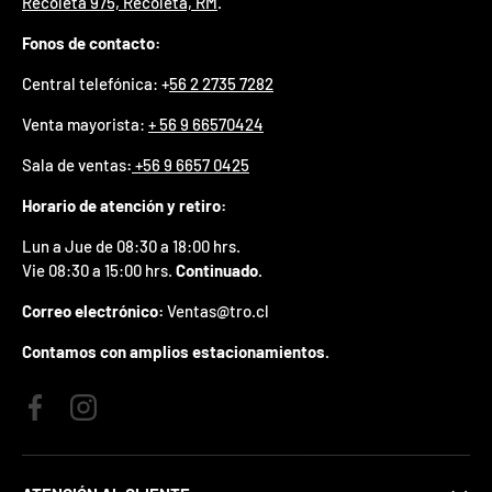
Recoleta 975, Recoleta, RM
.
p
r
Fonos de contacto:
e
m
Central telefónica: +
56 2 2735 7282
i
o
Venta mayorista:
+ 56 9 66570424
e
Sala de ventas
:
+56 9 6657 0425
n
t
Horario de atención y retiro:
u
p
Lun a Jue de 08:30 a 18:00 hrs.
r
i
Vie 08:30 a 15:00 hrs.
Continuado.
m
Correo electrónico:
Ventas@tro.cl
e
r
Contamos con amplios estacionamientos.
p
e
d
i
Facebook
Instagram
d
o
.