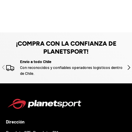
z
a
d
o
.
P
a
r
¡COMPRA CON LA CONFIANZA DE
t
PLANETSPORT!
i
c
Envío a todo Chile
i
ANTERIOR
SIG
Con reconocidos y confiables operadores logísticos dentro
p
de Chile.
a
p
o
r
g
a
n
a
r
Dirección
u
n