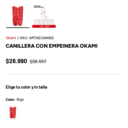
t
S
o
Cargar imagen 1 en la vista de galería
Cargar imagen 2 en la vista de galería
r
Okami
|
SKU:
AMTAECAN002
CANILLERA CON EMPEINERA OKAMI
p
r
$26.990
$38.557
e
s
Elige tu color y/o talla
a
Color:
Rojo
d
Rojo
e