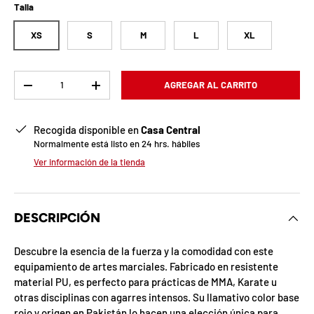
b
Talla
l
XS
S
M
L
XL
o
q
Cant.
AGREGAR AL CARRITO
-
+
u
Recogida disponible en
Casa Central
e
Normalmente está listo en 24 hrs. hábiles
a
Ver información de la tienda
d
a
DESCRIPCIÓN
!
Descubre la esencia de la fuerza y la comodidad con este
equipamiento de artes marciales. Fabricado en resistente
material PU, es perfecto para prácticas de MMA, Karate u
7
otras disciplinas con agarres intensos. Su llamativo color base
5
%
rojo y origen en Pakistán lo hacen una elección única para