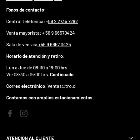
p
Fonos de contacto:
r
e
Central telefónica: +
56 2 2735 7282
m
i
Venta mayorista:
+ 56 9 66570424
o
e
Sala de ventas
:
+56 9 6657 0425
n
t
Horario de atención y retiro:
u
p
Lun a Jue de 08:30 a 18:00 hrs.
r
Vie 08:30 a 15:00 hrs.
Continuado.
i
m
Correo electrónico:
Ventas@tro.cl
e
r
Contamos con amplios estacionamientos.
p
e
d
Facebook
Instagram
i
d
o
.
ATENCIÓN AL CLIENTE