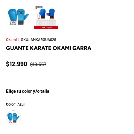
t
S
o
Cargar imagen 1 en la vista de galería
Cargar imagen 2 en la vista de galería
r
Okami
|
SKU:
AMKARGUA029
GUANTE KARATE OKAMI GARRA
p
r
$12.990
$18.557
e
s
Elige tu color y/o talla
a
Color:
Azul
d
Azul
e