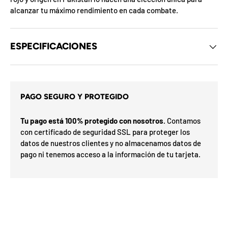
d
alcanzar tu máximo rendimiento en cada combate.
e
l
o
s
ESPECIFICACIONES
c
u
p
o
a
n
m
e
s
i
PAGO SEGURO Y PROTEGIDO
d
x
e
ó
l
Tu pago está 100% protegido con nosotros.
Contamos
r
m
con certificado de seguridad SSL para proteger los
p
e
datos de nuestros clientes y no almacenamos datos de
a
s
F
s
l
pago ni tenemos acceso a la información de tu tarjeta.
F
e
a
O
h
r
%
a
a
d
7
0
a
N
5
I
a
5
n
E
o
n
n
S
v
%
0
o
%
o
3
N
2
í
o G
u
t
ra
O
t
e
is
t
t
n
F
i
u
t
F
l
a
d
i