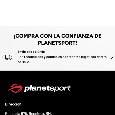
e
z
n
a
u
e
d
v
o
o
.
P
a
¡COMPRA CON LA CONFIANZA DE
r
t
PLANETSPORT!
i
c
Envío a todo Chile
ANTERIOR
SIG
i
Con reconocidos y confiables operadores logísticos dentro
p
de Chile.
a
p
o
r
g
a
n
a
Dirección
r
u
Recoleta 975, Recoleta, RM
.
n