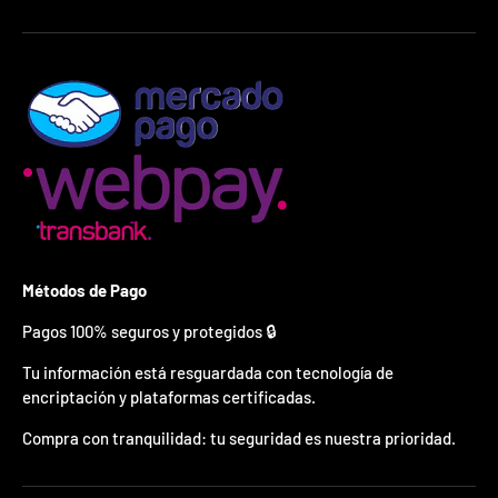
¿
E
s
t
á
s
l
i
s
t
o
?
*
Métodos de Pago
S
o
Pagos 100% seguros y protegidos 🔒
l
o
Tu información está resguardada con tecnología de
p
encriptación y plataformas certificadas.
u
e
Compra con tranquilidad: tu seguridad es nuestra prioridad.
d
e
s