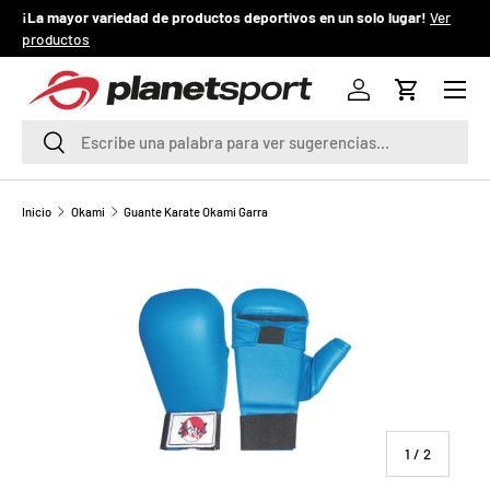
¡La mayor variedad de productos deportivos en un solo lugar!
Ver
¡
productos
IR AL CONTENIDO
Menú
P
Iniciar sesión
Carrito
l
Buscar
Buscar
a
n
Inicio
Okami
Guante Karate Okami Garra
e
t
S
p
o
de
1
/
2
r