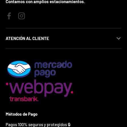
Contamos con amplios estacionamientos.
¿
E
s
t
Facebook
Instagram
á
s
l
ATENCIÓN AL CLIENTE
i
s
t
o
?
*
S
o
l
o
p
u
e
Métodos de Pago
d
e
Pagos 100% seguros y protegidos 🔒
s