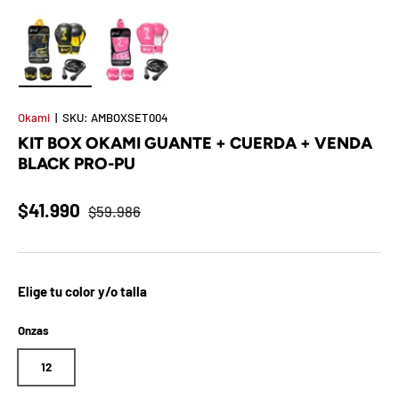
t
S
o
Cargar imagen 1 en la vista de galería
Cargar imagen 2 en la vista de galería
r
Okami
|
SKU:
AMBOXSET004
KIT BOX OKAMI GUANTE + CUERDA + VENDA
p
BLACK PRO-PU
r
$41.990
$59.986
e
s
a
Elige tu color y/o talla
d
Onzas
e
12