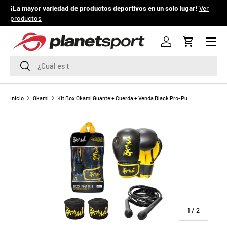
¡La mayor variedad de productos deportivos en un solo lugar!
Ver
¡
productos
IR AL CONTENIDO
Menú
P
Iniciar sesión
Carrito
l
Buscar
Buscar
a
n
Inicio
Okami
Kit Box Okami Guante + Cuerda + Venda Black Pro-Pu
e
t
S
p
o
de
1
/
2
r