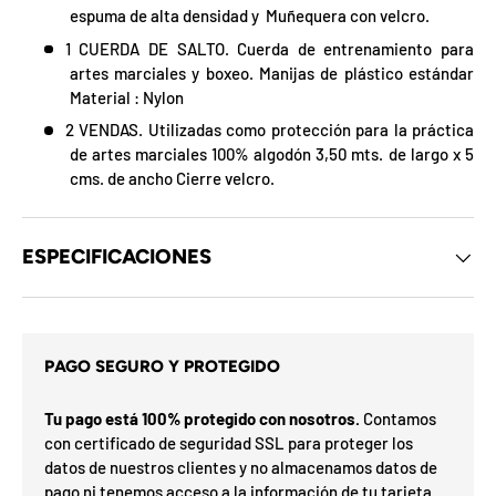
d
espuma de alta densidad y Muñequera con velcro.
e
1 CUERDA DE SALTO. Cuerda de entrenamiento para
l
o
artes marciales y boxeo. Manijas de plástico estándar
s
Material : Nylon
c
u
2 VENDAS. Utilizadas como protección para la práctica
p
de artes marciales 100% algodón 3,50 mts. de largo x 5
o
n
cms. de ancho Cierre velcro.
e
s
d
e
ESPECIFICACIONES
l
m
s
e
i
s
t
s
a
e
PAGO SEGURO Y PROTEGIDO
h
r
a
G
n
o
Tu pago está 100% protegido con nosotros.
Contamos
u
í
t
a
con certificado de seguridad SSL para proteger los
F
v
F
d
i
O
%
datos de nuestros clientes y no almacenamos datos de
N
a
n
2
l
3
n
0
S
P
%
a
5
5
ra
o
i
pago ni tenemos acceso a la información de tu tarjeta.
o
0
%
N
7
I
la
p