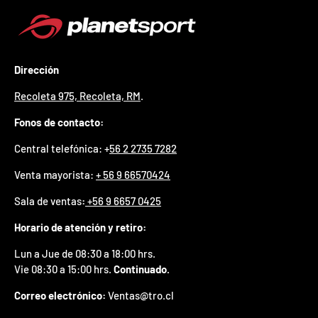
p
r
e
m
i
Dirección
o
e
Recoleta 975, Recoleta, RM
.
n
t
Fonos de contacto:
u
p
Central telefónica: +
56 2 2735 7282
r
i
Venta mayorista:
+ 56 9 66570424
m
Sala de ventas
:
+56 9 6657 0425
e
r
Horario de atención y retiro:
p
e
Lun a Jue de 08:30 a 18:00 hrs.
d
i
Vie 08:30 a 15:00 hrs.
Continuado.
d
Correo electrónico:
Ventas@tro.cl
o
.