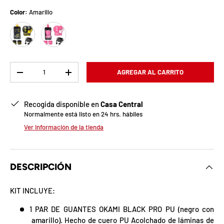
b
Color:
Amarillo
l
Amarillo
Rosado
o
q
Cant.
AGREGAR AL CARRITO
u
-
+
e
Recogida disponible en
Casa Central
a
Normalmente está listo en 24 hrs. hábiles
Ver información de la tienda
d
a
DESCRIPCIÓN
!
KIT INCLUYE:
7
1 PAR DE GUANTES OKAMI BLACK PRO PU (negro con
5
amarillo). Hecho de cuero PU Acolchado de láminas de
%