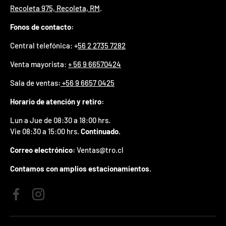
Recoleta 975, Recoleta, RM
.
p
r
Fonos de contacto:
e
m
Central telefónica: +
56 2 2735 7282
i
o
Venta mayorista:
+ 56 9 66570424
e
n
Sala de ventas
:
+56 9 6657 0425
t
u
Horario de atención y retiro:
p
r
Lun a Jue de 08:30 a 18:00 hrs.
i
Vie 08:30 a 15:00 hrs.
Continuado.
m
e
Correo electrónico:
Ventas@tro.cl
r
p
Contamos con amplios estacionamientos.
e
d
i
Facebook
Instagram
d
o
.