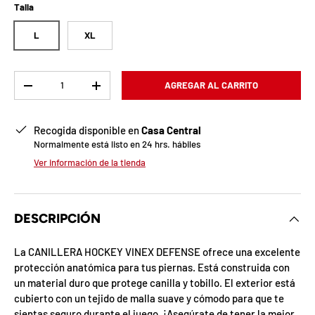
b
Talla
l
L
XL
o
q
Cant.
AGREGAR AL CARRITO
-
+
u
Recogida disponible en
Casa Central
e
Normalmente está listo en 24 hrs. hábiles
a
Ver información de la tienda
d
a
DESCRIPCIÓN
!
La CANILLERA HOCKEY VINEX DEFENSE ofrece una excelente
protección anatómica para tus piernas. Está construida con
un material duro que protege canilla y tobillo. El exterior está
7
cubierto con un tejido de malla suave y cómodo para que te
5
%
sientas seguro durante el juego. ¡Asegúrate de tener la mejor