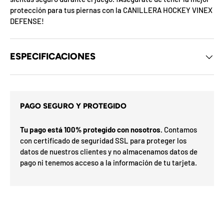
d
protección para tus piernas con la CANILLERA HOCKEY VINEX
e
DEFENSE!
l
o
s
c
u
ESPECIFICACIONES
p
o
n
e
s
s
d
PAGO SEGURO Y PROTEGIDO
i
e
l
t
m
a
Tu pago está 100% protegido con nosotros.
Contamos
e
r
con certificado de seguridad SSL para proteger los
s
G
s
datos de nuestros clientes y no almacenamos datos de
o
e
pago ni tenemos acceso a la información de tu tarjeta.
í
h
a
F
a
v
F
d
O
%
n
N
a
n
2
3
n
0
S
P
%
a
u
5
5
ra
o
o
0
o
%
N
7
I
%
la
p
t
ró
p
O
x
m
%
i
a
i
F
e
O
l
F
F
i