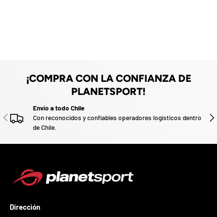
z
a
d
o
.
P
a
r
¡COMPRA CON LA CONFIANZA DE
t
i
PLANETSPORT!
c
i
Envío a todo Chile
p
ANTERIOR
SIG
Con reconocidos y confiables operadores logísticos dentro
a
de Chile.
p
o
r
g
a
n
a
r
Dirección
u
n