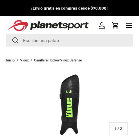
¡La
¡Envío gratis en compras desde $70.000!
¡
IR AL CONTENIDO
pr
Menú
P
Iniciar sesión
Carrito
l
Buscar
Buscar
a
n
Inicio
Vinex
Canillera Hockey Vinex Defense
e
t
S
p
o
de
1
/
3
r