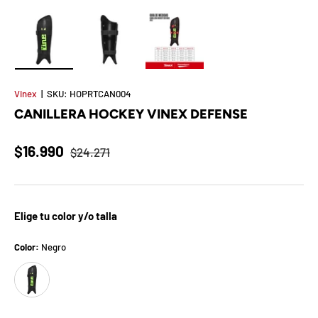
t
S
o
Cargar imagen 1 en la vista de galería
Cargar imagen 2 en la vista de galería
Cargar imagen 3 en la vista de 
r
Vinex
|
SKU:
HOPRTCAN004
CANILLERA HOCKEY VINEX DEFENSE
p
r
$16.990
$24.271
e
s
Elige tu color y/o talla
a
Color:
Negro
d
Negro
e