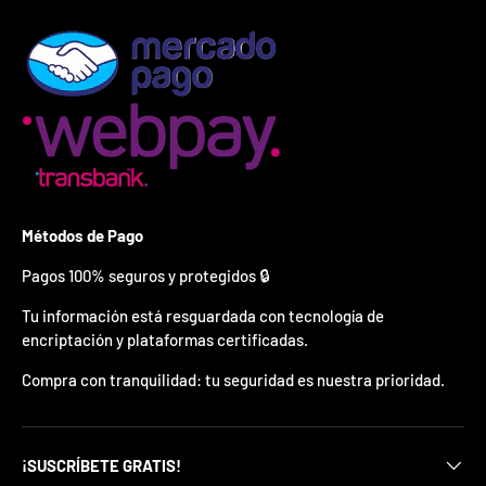
¿
E
s
t
á
s
l
i
s
t
o
?
Métodos de Pago
Pagos 100% seguros y protegidos 🔒
*
S
Tu información está resguardada con tecnología de
o
encriptación y plataformas certificadas.
l
o
p
Compra con tranquilidad: tu seguridad es nuestra prioridad.
u
e
d
e
¡SUSCRÍBETE GRATIS!
s