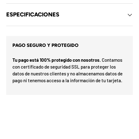
d
e
l
ESPECIFICACIONES
o
s
c
u
p
o
PAGO SEGURO Y PROTEGIDO
n
s
e
i
s
Tu pago está 100% protegido con nosotros.
Contamos
t
d
con certificado de seguridad SSL para proteger los
e
a
l
datos de nuestros clientes y no almacenamos datos de
r
m
pago ni tenemos acceso a la información de tu tarjeta.
G
e
o
s
í
s
a
F
v
e
F
d
O
%
h
N
a
n
2
3
n
0
S
P
%
a
5
5
a
ra
o
o
0
o
%
N
7
I
%
la
p
n
ró
p
O
x
m
%
i
a
u
F
e
O
F
t
F
i
l
i