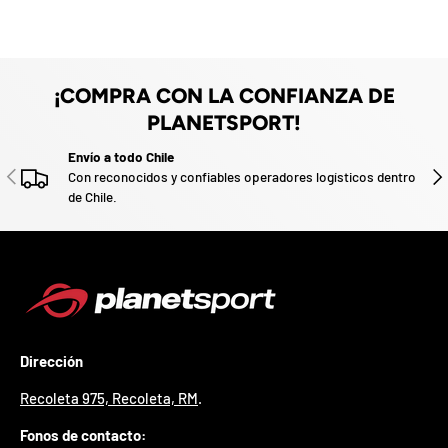
z
a
d
o
.
¡COMPRA CON LA CONFIANZA DE
P
PLANETSPORT!
a
r
Envío a todo Chile
t
ANTERIOR
SIG
Con reconocidos y confiables operadores logísticos dentro
i
de Chile.
c
i
p
a
p
o
r
g
a
Dirección
n
a
Recoleta 975, Recoleta, RM
.
r
u
Fonos de contacto:
n