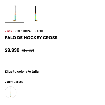
t
S
o
Cargar imagen 1 en la vista de galería
Cargar imagen 2 en la vista de galería
r
Vinex
|
SKU:
HOPALENT001
PALO DE HOCKEY CROSS
p
r
$9.990
$14.271
e
s
Elige tu color y/o talla
a
Color:
Calipso
d
Calipso
e