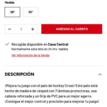
b
Medida
l
28"
32"
o
q
Cant.
AGREGAR AL CARRITO
-
+
u
Recogida disponible en
Casa Central
e
Normalmente está listo en 24 hrs. hábiles
a
Ver información de la tienda
d
a
DESCRIPCIÓN
!
¡Mejora tu juego con el palo de hockey Cross! Este palo está
hecho de madera de césped con 7 láminas protectoras, una
cabeza reforzada y un Grip de PVC para un mejor agarre.
7
¡Consigue el mejor control y precisión para mejorar tu juego!
5
%