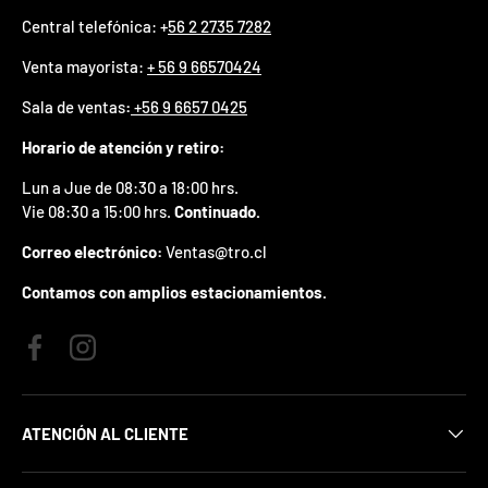
p
Central telefónica: +
56 2 2735 7282
r
e
Venta mayorista:
+ 56 9 66570424
m
i
Sala de ventas
:
+56 9 6657 0425
o
e
Horario de atención y retiro:
n
t
Lun a Jue de 08:30 a 18:00 hrs.
u
Vie 08:30 a 15:00 hrs.
Continuado.
p
r
Correo electrónico:
Ventas@tro.cl
i
m
Contamos con amplios estacionamientos.
e
r
p
Facebook
Instagram
e
d
i
d
ATENCIÓN AL CLIENTE
o
.