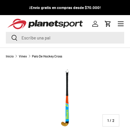
¡La
¡Envío gratis en compras desde $70.000!
¡
IR AL CONTENIDO
pr
Menú
P
Iniciar sesión
Carrito
l
Buscar
Buscar
a
n
Inicio
Vinex
Palo De Hockey Cross
e
t
S
p
o
de
1
/
2
r