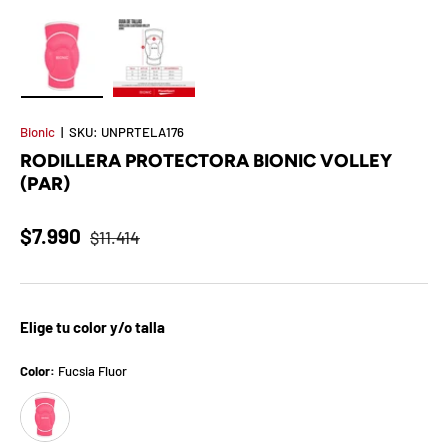
t
S
o
Cargar imagen 1 en la vista de galería
Cargar imagen 2 en la vista de galería
r
Bionic
|
SKU:
UNPRTELA176
RODILLERA PROTECTORA BIONIC VOLLEY
p
(PAR)
r
$7.990
$11.414
e
s
a
Elige tu color y/o talla
d
Color:
Fucsia Fluor
Fucsia Fluor
e