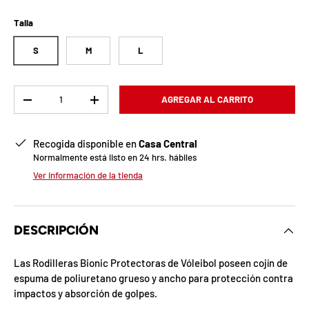
b
l
Talla
o
S
M
L
q
Cant.
AGREGAR AL CARRITO
u
-
+
e
Recogida disponible en
Casa Central
a
Normalmente está listo en 24 hrs. hábiles
Ver información de la tienda
d
a
DESCRIPCIÓN
!
Las Rodilleras Bionic Protectoras de Vóleibol poseen cojín de
espuma de poliuretano grueso y ancho para protección contra
7
impactos y absorción de golpes.
5
%