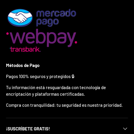
¿
E
s
t
á
s
l
i
s
t
o
?
Métodos de Pago
Pagos 100% seguros y protegidos 🔒
*
S
Tu información está resguardada con tecnología de
o
l
encriptación y plataformas certificadas.
o
p
Compra con tranquilidad: tu seguridad es nuestra prioridad.
u
e
d
e
¡SUSCRÍBETE GRATIS!
s