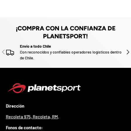
u
z
e
a
v
o
d
o
.
¡COMPRA CON LA CONFIANZA DE
P
PLANETSPORT!
a
r
Envío a todo Chile
t
ANTERIOR
SIG
Con reconocidos y confiables operadores logísticos dentro
i
de Chile.
c
i
p
a
p
o
r
g
a
Dirección
n
a
Recoleta 975, Recoleta, RM
.
r
u
Fonos de contacto:
n