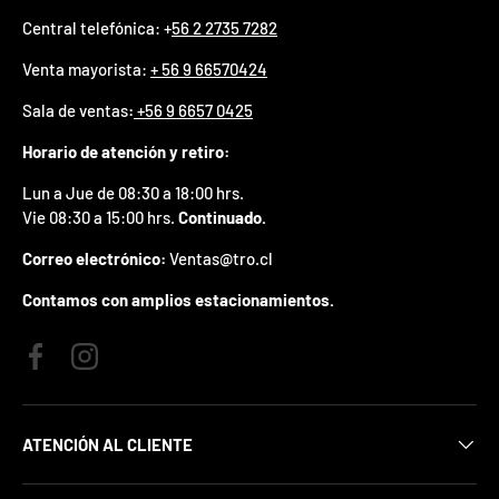
p
Central telefónica: +
56 2 2735 7282
r
e
Venta mayorista:
+ 56 9 66570424
m
i
Sala de ventas
:
+56 9 6657 0425
o
e
Horario de atención y retiro:
n
t
Lun a Jue de 08:30 a 18:00 hrs.
u
Vie 08:30 a 15:00 hrs.
Continuado.
p
r
Correo electrónico:
Ventas@tro.cl
i
m
Contamos con amplios estacionamientos.
e
r
p
Facebook
Instagram
e
d
i
d
ATENCIÓN AL CLIENTE
o
.