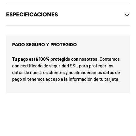
d
e
l
ESPECIFICACIONES
o
s
c
u
p
a
o
m
PAGO SEGURO Y PROTEGIDO
n
i
e
x
s
Tu pago está 100% protegido con nosotros.
Contamos
ó
d
con certificado de seguridad SSL para proteger los
e
r
l
datos de nuestros clientes y no almacenamos datos de
p
m
a
pago ni tenemos acceso a la información de tu tarjeta.
e
F
l
s
F
a
s
O
e
r
%
a
h
d
7
0
a
N
5
I
a
5
E
o
n
n
a
S
v
%
0
o
%
o
3
N
2
í
o G
t
ra
n
O
t
e
is
t
u
n
F
u
t
t
F
a
i
d
l
e
n
i