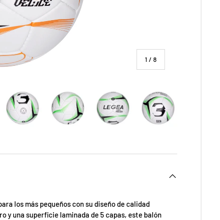
de
1
/
8
ía
 vista de galería
imagen 4 en la vista de galería
Cargar imagen 5 en la vista de galería
Cargar imagen 6 en la vista de galería
Cargar imagen 7 en la vista de gal
Cargar imagen 8 en 
 para los más pequeños con su diseño de calidad
o y una superficie laminada de 5 capas, este balón