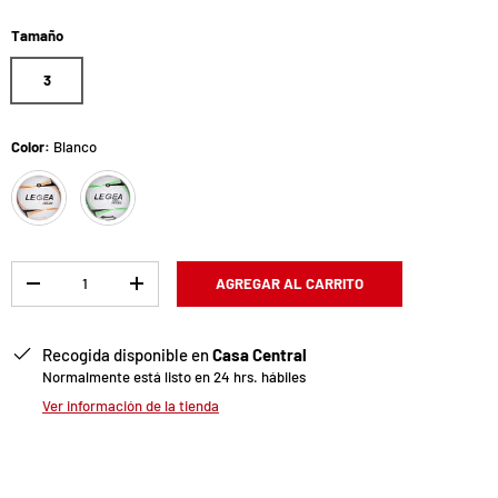
Tamaño
3
Color:
Blanco
Blanco
Verde Fluor
Cant.
AGREGAR AL CARRITO
-
+
ería
la vista de galería
Recogida disponible en
Casa Central
Normalmente está listo en 24 hrs. hábiles
Ver información de la tienda