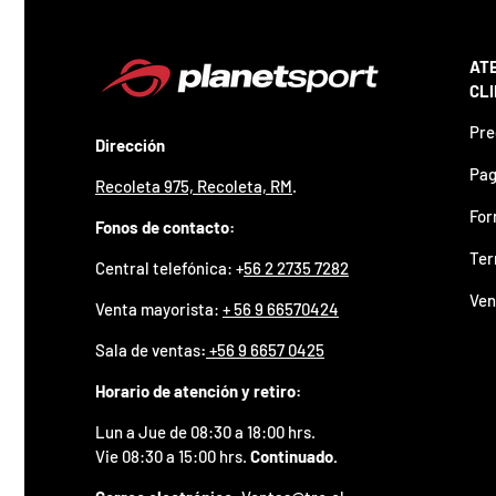
z
a
d
o
AT
.
CL
P
Pre
a
Dirección
r
Pag
t
Recoleta 975, Recoleta, RM
.
i
For
c
Fonos de contacto:
i
Ter
p
Central telefónica: +
56 2 2735 7282
a
Ven
p
Venta mayorista:
+ 56 9 66570424
o
r
Sala de ventas
:
+56 9 6657 0425
g
a
Horario de atención y retiro:
n
a
Lun a Jue de 08:30 a 18:00 hrs.
r
Vie 08:30 a 15:00 hrs.
Continuado.
u
n