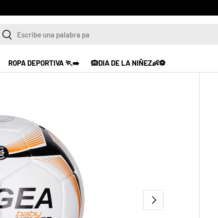
Ver productos
scar
Buscar
ROPA DEPORTIVA 🏃‍➡️
🙉DIA DE LA NIÑEZ👶⚽
SIGUIENTE