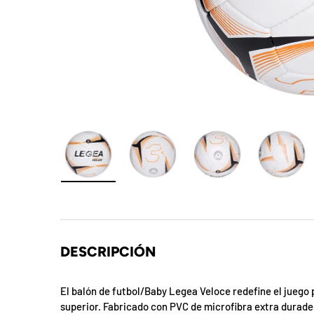
t
S
o
r
p
r
e
Cargar imagen 1 en la vista de galería
Cargar imagen 2 en la vista de galer
Cargar imagen 3 en la
Cargar 
s
a
DESCRIPCIÓN
d
e
El balón de futbol/Baby Legea Veloce redefine el juego
superior. Fabricado con PVC de microfibra extra durader