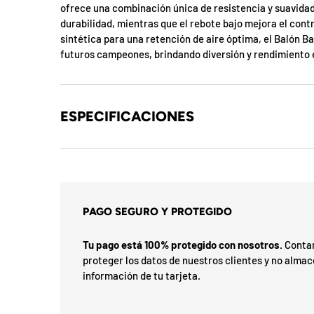
b
ofrece una combinación única de resistencia y suavid
l
durabilidad, mientras que el rebote bajo mejora el contr
sintética para una retención de aire óptima, el Balón B
o
futuros campeones, brindando diversión y rendimiento 
q
u
ESPECIFICACIONES
e
a
d
PAGO SEGURO Y PROTEGIDO
a
!
Tu pago está 100% protegido con nosotros.
Contam
proteger los datos de nuestros clientes y no alma
información de tu tarjeta.
7
5
%