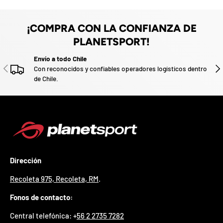
z
v
o
a
d
¡COMPRA CON LA CONFIANZA DE
o
.
PLANETSPORT!
P
Envío a todo Chile
a
ANTERIOR
SIG
Con reconocidos y confiables operadores logísticos dentro
r
de Chile.
t
i
c
i
p
a
p
o
r
Dirección
g
a
Recoleta 975, Recoleta, RM
.
n
a
Fonos de contacto:
r
u
Central telefónica: +
56 2 2735 7282
n