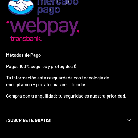
¿
E
s
t
á
s
l
i
s
t
Métodos de Pago
o
?
Pagos 100% seguros y protegidos 🔒
Tu información está resguardada con tecnología de
*
encriptación y plataformas certificadas.
S
o
Compra con tranquilidad: tu seguridad es nuestra prioridad.
l
o
p
u
e
¡SUSCRÍBETE GRATIS!
d
e
s