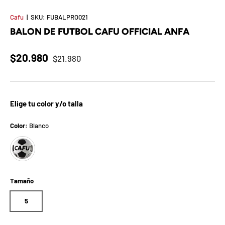
t
Cafu
|
SKU:
FUBALPRO021
S
BALON DE FUTBOL CAFU OFFICIAL ANFA
o
$20.980
$21.980
r
p
Elige tu color y/o talla
r
e
Color:
Blanco
Blanco
s
a
Tamaño
d
5
e