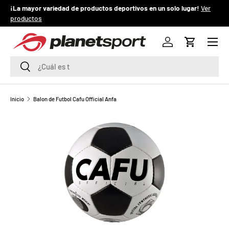
¡La mayor variedad de productos deportivos en un solo lugar!
Ver
¡
productos
IR AL CONTENIDO
Menú
P
Iniciar sesión
Carrito
l
Buscar
Buscar
a
n
Inicio
Balon de Futbol Cafu Official Anfa
e
t
S
p
o
r