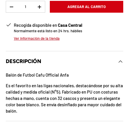
b
Cant.
AGREGAR AL CARRITO
-
+
l
o
Recogida disponible en
Casa Central
Normalmente está listo en 24 hrs. hábiles
q
Ver información de la tienda
u
e
DESCRIPCIÓN
a
Balón de Futbol Cafu Official Anfa
d
Es el favorito en las ligas nacionales, destacándose por su alta
a
calidad y medida oficial (N°5). Fabricado en PU con costuras
hechas a mano, cuenta con 32 cascos y presenta un elegante
!
color base blanco. Se envía desinflado para mayor cuidado del
balón.
7
5
%