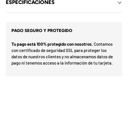
ESPECIFICACIONES
d
e
l
o
s
c
PAGO SEGURO Y PROTEGIDO
u
a
p
m
o
i
Tu pago está 100% protegido con nosotros.
Contamos
n
x
e
con certificado de seguridad SSL para proteger los
ó
s
datos de nuestros clientes y no almacenamos datos de
r
d
e
pago ni tenemos acceso a la información de tu tarjeta.
p
l
a
m
F
l
e
F
a
O
s
r
%
s
a
d
7
0
a
e
N
5
I
a
5
E
o
n
n
S
v
%
h
0
o
%
o
3
N
2
í
o G
t
ra
a
O
t
e
is
t
n
n
F
u
t
u
F
a
t
d
e
i
n
l
u
i
e