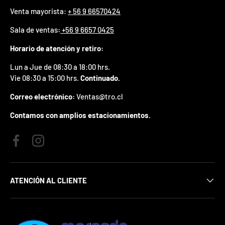
p
Venta mayorista:
+ 56 9 66570424
r
e
Sala de ventas
:
+56 9 6657 0425
m
i
Horario de atención y retiro:
o
e
Lun a Jue de 08:30 a 18:00 hrs.
n
Vie 08:30 a 15:00 hrs.
Continuado.
t
u
Correo electrónico:
Ventas@tro.cl
p
r
Contamos con amplios estacionamientos.
i
m
e
Facebook
Instagram
r
p
e
d
ATENCIÓN AL CLIENTE
i
d
o
.