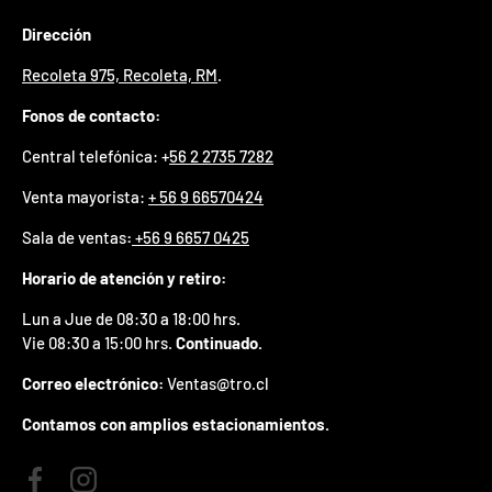
p
Dirección
r
e
Recoleta 975, Recoleta, RM
.
m
i
Fonos de contacto:
o
e
Central telefónica: +
56 2 2735 7282
n
t
Venta mayorista:
+ 56 9 66570424
u
p
Sala de ventas
:
+56 9 6657 0425
r
i
Horario de atención y retiro:
m
e
Lun a Jue de 08:30 a 18:00 hrs.
r
Vie 08:30 a 15:00 hrs.
Continuado.
p
e
Correo electrónico:
Ventas@tro.cl
d
i
Contamos con amplios estacionamientos.
d
o
.
Facebook
Instagram