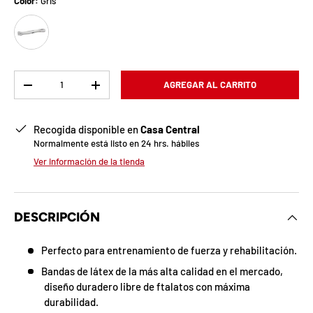
b
Color:
Gris
Gris
l
o
q
Cant.
AGREGAR AL CARRITO
-
+
u
Recogida disponible en
Casa Central
e
Normalmente está listo en 24 hrs. hábiles
a
Ver información de la tienda
d
a
DESCRIPCIÓN
!
Perfecto para entrenamiento de fuerza y rehabilitación.
Bandas de látex de la más alta calidad en el mercado,
diseño duradero libre de ftalatos con máxima
7
5
durabilidad.
%