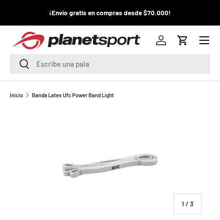
¡La
¡Envío gratis en compras desde $70.000!
¡
IR AL CONTENIDO
pr
Menú
P
Iniciar sesión
Carrito
l
Buscar
Buscar
a
n
Inicio
Banda Latex Ufc Power Band Light
e
t
S
p
o
de
1
/
3
r