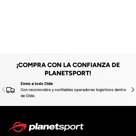
O
F
z
F
a
d
o
.
P
a
r
t
i
c
¡COMPRA CON LA CONFIANZA DE
i
p
PLANETSPORT!
a
Envío a todo Chile
p
ANTERIOR
SIG
o
Con reconocidos y confiables operadores logísticos dentro
r
de Chile.
g
a
n
a
r
u
n