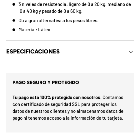
d
3 niveles de resistencia: ligero de 0 a 20 kg, mediano de
e
0 a 40 kg y pesado de 0 a 60 kg.
l
o
Otra gran alternativa a los pesos libres.
s
c
Material: Látex
u
p
o
n
ESPECIFICACIONES
e
s
d
e
s
l
i
m
t
PAGO SEGURO Y PROTEGIDO
e
a
s
s
r
Tu pago está 100% protegido con nosotros.
Contamos
e
G
h
con certificado de seguridad SSL para proteger los
o
a
datos de nuestros clientes y no almacenamos datos de
í
a
n
F
v
pago ni tenemos acceso a la información de tu tarjeta.
F
d
u
O
%
N
a
n
2
3
n
t
0
S
P
%
a
5
5
ra
o
o
i
0
o
%
N
7
I
%
la
p
ró
p
O
l
x
m
%
i
a
F
i
e