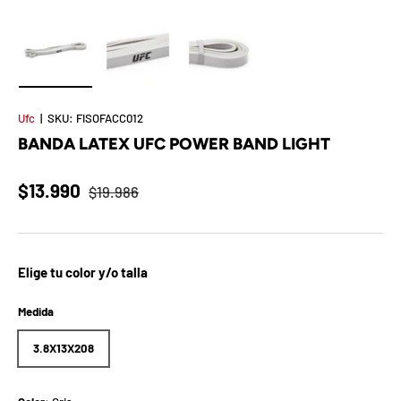
t
S
o
Cargar imagen 1 en la vista de galería
Cargar imagen 2 en la vista de galería
Cargar imagen 3 en la vista de 
r
Ufc
|
SKU:
FISOFACC012
BANDA LATEX UFC POWER BAND LIGHT
p
r
$13.990
$19.986
e
s
Elige tu color y/o talla
a
Medida
d
3.8X13X208
e