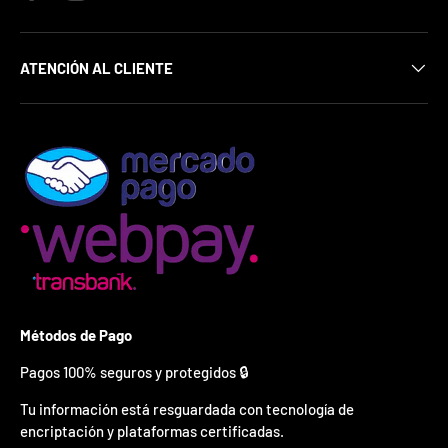
¿
E
s
t
ATENCIÓN AL CLIENTE
á
s
l
i
s
t
o
?
*
S
o
l
o
Métodos de Pago
p
u
Pagos 100% seguros y protegidos 🔒
e
d
Tu información está resguardada con tecnología de
e
encriptación y plataformas certificadas.
s