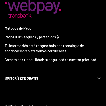
¿
E
s
t
á
s
Métodos de Pago
l
i
Pagos 100% seguros y protegidos 🔒
s
t
Tu información está resguardada con tecnología de
o
?
encriptación y plataformas certificadas.
Compra con tranquilidad: tu seguridad es nuestra prioridad.
*
S
o
l
¡SUSCRÍBETE GRATIS!
o
p
u
e
d
Formas de pago aceptadas
e
s
© 2026
PlanetSport
.
Todos los derechos reservados.