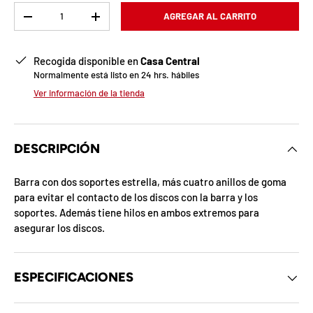
b
Cant.
AGREGAR AL CARRITO
-
+
l
o
Recogida disponible en
Casa Central
Normalmente está listo en 24 hrs. hábiles
q
Ver información de la tienda
u
e
DESCRIPCIÓN
a
Barra con dos soportes estrella, más cuatro anillos de goma
d
para evitar el contacto de los discos con la barra y los
soportes. Además tiene hilos en ambos extremos para
a
asegurar los discos.
!
ESPECIFICACIONES
7
5
%