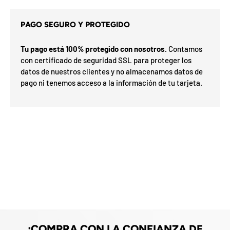
d
e
l
PAGO SEGURO Y PROTEGIDO
o
s
c
Tu pago está 100% protegido con nosotros.
Contamos
u
s
con certificado de seguridad SSL para proteger los
p
i
datos de nuestros clientes y no almacenamos datos de
o
t
n
pago ni tenemos acceso a la información de tu tarjeta.
e
a
s
r
d
G
e
o
l
í
m
a
F
v
e
F
d
O
%
N
s
a
n
2
3
n
0
S
P
%
a
5
5
s
ra
o
o
0
o
%
N
7
I
%
la
p
e
ró
p
O
x
m
%
i
a
h
F
e
O
F
a
F
n
u
t
i
l
¡COMPRA CON LA CONFIANZA DE
i