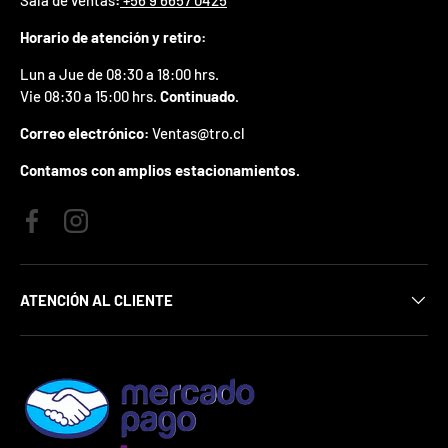
p
r
Horario de atención y retiro:
e
Lun a Jue de 08:30 a 18:00 hrs.
m
i
Vie 08:30 a 15:00 hrs.
Continuado.
o
e
Correo electrónico:
Ventas@tro.cl
n
t
Contamos con amplios estacionamientos.
u
p
r
Facebook
Instagram
i
m
e
ATENCIÓN AL CLIENTE
r
p
e
d
i
d
o
.