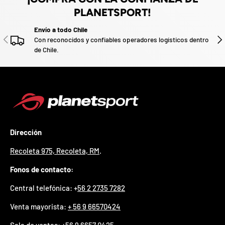
z
PLANETSPORT!
a
d
Envío a todo Chile
o
ANTERIOR
SIG
.
Con reconocidos y confiables operadores logísticos dentro
de Chile.
P
a
r
t
i
c
i
p
a
Dirección
p
o
Recoleta 975, Recoleta, RM
.
r
g
Fonos de contacto:
a
n
Central telefónica: +
56 2 2735 7282
a
r
Venta mayorista:
+ 56 9 66570424
u
n
Sala de ventas
:
+56 9 6657 0425