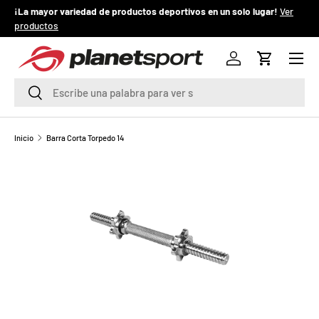
¡La mayor variedad de productos deportivos en un solo lugar!
Ver
¡
productos
IR AL CONTENIDO
Menú
P
Iniciar sesión
Carrito
l
Buscar
Buscar
a
n
Inicio
Barra Corta Torpedo 14
e
t
S
p
o
r