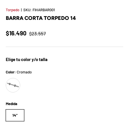
t
Torpedo
|
SKU:
FIHARBAR001
S
BARRA CORTA TORPEDO 14
o
$16.490
$23.557
r
p
Elige tu color y/o talla
r
e
Color:
Cromado
Cromado
s
a
Medida
d
14"
e