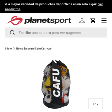
¡La mayor variedad de productos deportivos en un solo lugar!
Ver
¡
productos
IR AL CONTENIDO
Menú
P
Iniciar sesión
Carrito
l
Buscar
Buscar
a
n
Inicio
Bolso Balonero Cafu Carryball
e
t
S
p
o
de
1
/
2
r