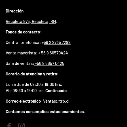
p
r
Dirección
e
m
Recoleta 975, Recoleta, RM
.
i
o
Fonos de contacto:
e
Central telefónica: +
56 2 2735 7282
n
t
Venta mayorista:
+ 56 9 66570424
u
p
Sala de ventas
:
+56 9 6657 0425
r
i
Horario de atención y retiro:
m
e
Lun a Jue de 08:30 a 18:00 hrs.
r
Vie 08:30 a 15:00 hrs.
Continuado.
p
e
Correo electrónico:
Ventas@tro.cl
d
i
Contamos con amplios estacionamientos.
d
o
.