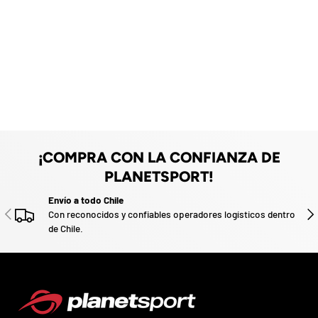
e
O
F
z
F
a
d
o
.
P
a
r
t
i
c
¡COMPRA CON LA CONFIANZA DE
i
p
PLANETSPORT!
a
p
Envío a todo Chile
o
ANTERIOR
SIG
Con reconocidos y confiables operadores logísticos dentro
r
de Chile.
g
a
n
a
r
u
n