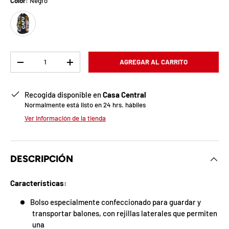
b
Color:
Negro
Negro
l
o
q
Cant.
AGREGAR AL CARRITO
-
+
u
Recogida disponible en
Casa Central
e
Normalmente está listo en 24 hrs. hábiles
a
Ver información de la tienda
d
a
DESCRIPCIÓN
!
Características:
Bolso especialmente confeccionado para guardar y
7
transportar balones, con rejillas laterales que permiten
5
una
%