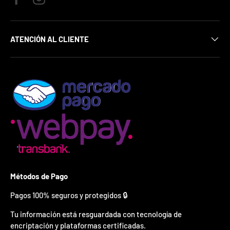
¿
Facebook
Instagram
E
s
t
ATENCIÓN AL CLIENTE
á
s
l
i
s
t
o
?
*
S
o
l
o
Métodos de Pago
p
u
Pagos 100% seguros y protegidos 🔒
e
d
Tu información está resguardada con tecnología de
e
encriptación y plataformas certificadas.
s