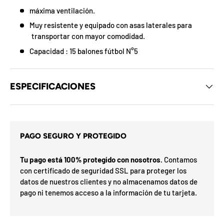
d
máxima ventilación.
e
l
Muy resistente y equipado con asas laterales para
o
transportar con mayor comodidad.
s
c
Capacidad : 15 balones fútbol N°5
u
p
o
n
ESPECIFICACIONES
e
s
d
e
s
l
i
m
t
e
PAGO SEGURO Y PROTEGIDO
s
a
s
r
e
Tu pago está 100% protegido con nosotros.
Contamos
G
h
con certificado de seguridad SSL para proteger los
o
a
í
datos de nuestros clientes y no almacenamos datos de
n
a
F
v
u
F
d
pago ni tenemos acceso a la información de tu tarjeta.
O
%
N
t
a
n
2
3
n
0
S
P
%
a
5
5
i
ra
o
o
0
o
%
N
7
I
%
la
p
l
ró
p
O
x
m
%
i
a
i
F