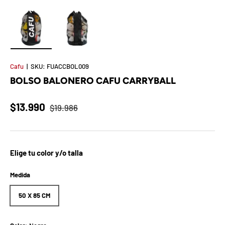
t
S
o
Cargar imagen 1 en la vista de galería
Cargar imagen 2 en la vista de galería
r
Cafu
|
SKU:
FUACCBOL009
BOLSO BALONERO CAFU CARRYBALL
p
r
$13.990
$19.986
e
s
Elige tu color y/o talla
a
Medida
d
50 X 85 CM
e