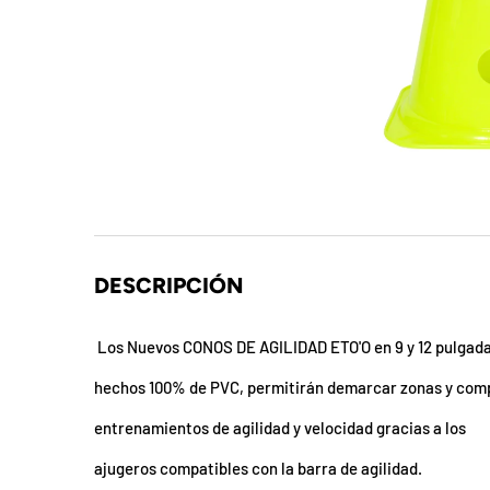
t
S
o
r
p
r
e
DESCRIPCIÓN
s
Los Nuevos CONOS DE AGILIDAD ETO'O en 9 y 12 pulgad
a
hechos 100% de PVC, permitirán demarcar zonas y co
d
entrenamientos de agilidad y velocidad gracias a los
e
ajugeros compatibles con la barra de agilidad.