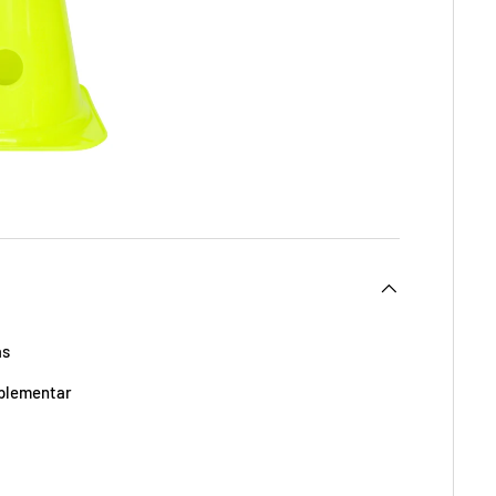
as
mplementar