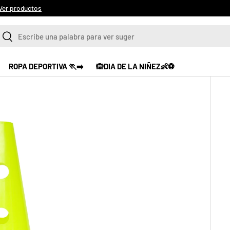
Ver productos
scar
Buscar
ROPA DEPORTIVA 🏃‍➡️
🙉DIA DE LA NIÑEZ👶⚽