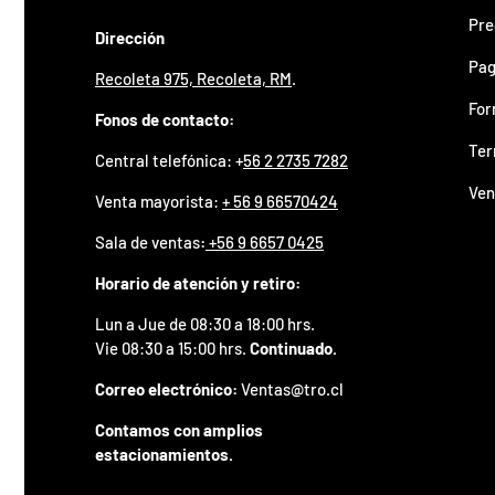
z
Pre
a
Dirección
d
o
Pag
Recoleta 975, Recoleta, RM
.
.
For
P
Fonos de contacto:
a
Ter
r
Central telefónica: +
56 2 2735 7282
t
Ven
i
Venta mayorista:
+ 56 9 66570424
c
i
Sala de ventas
:
+56 9 6657 0425
p
a
Horario de atención y retiro:
p
Lun a Jue de 08:30 a 18:00 hrs.
o
r
Vie 08:30 a 15:00 hrs.
Continuado.
g
a
Correo electrónico:
Ventas@tro.cl
n
a
Contamos con amplios
r
estacionamientos.
u
n