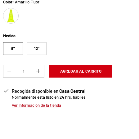
Color:
Amarillo Fluor
Amarillo Fluor
Medida
9"
12"
Cant.
AGREGAR AL CARRITO
-
+
Recogida disponible en
Casa Central
Normalmente está listo en 24 hrs. hábiles
Ver información de la tienda