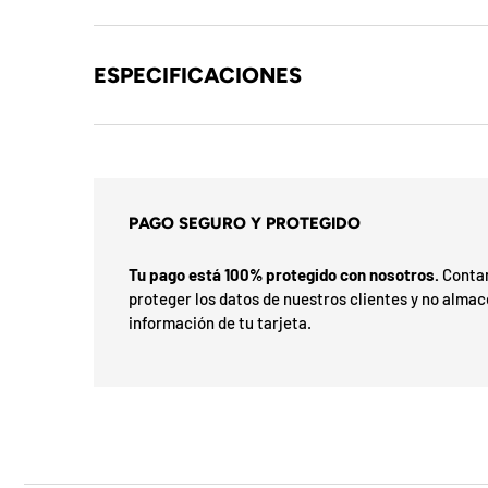
b
l
ESPECIFICACIONES
o
q
u
e
PAGO SEGURO Y PROTEGIDO
a
Tu pago está 100% protegido con nosotros.
Contam
d
proteger los datos de nuestros clientes y no alma
información de tu tarjeta.
a
!
7
5
%