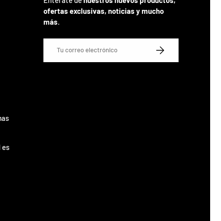
Entérate de
nuestros nuevos productos,
ofertas exclusivas, noticias y mucho
más
.
Correo electrónico
SUSCRIBIRSE
mas
 es