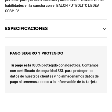
d
habilidades en la cancha con el BALON FUTBOLITO LEGEA
e
COSMIC!
l
o
s
c
u
ESPECIFICACIONES
p
o
n
e
s
s
d
PAGO SEGURO Y PROTEGIDO
i
e
l
t
m
a
Tu pago está 100% protegido con nosotros.
Contamos
e
r
con certificado de seguridad SSL para proteger los
s
G
s
datos de nuestros clientes y no almacenamos datos de
o
e
pago ni tenemos acceso a la información de tu tarjeta.
í
h
a
F
a
v
F
d
O
%
n
N
a
n
2
3
n
0
S
P
%
a
u
5
5
ra
o
o
0
o
%
N
7
I
%
la
p
t
ró
p
O
x
m
%
i
a
i
F
e
O
l
F
i
F