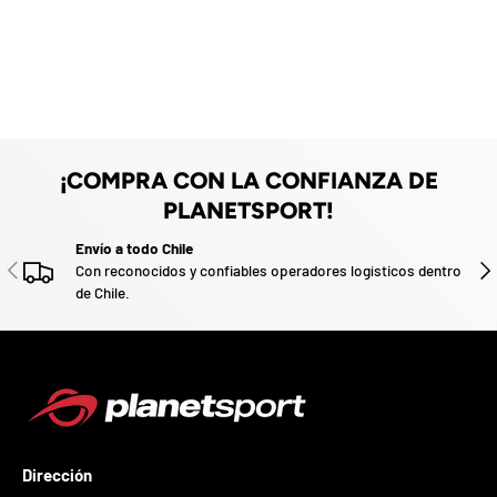
z
a
d
o
.
P
a
r
¡COMPRA CON LA CONFIANZA DE
t
i
PLANETSPORT!
c
i
Envío a todo Chile
p
ANTERIOR
SIG
Con reconocidos y confiables operadores logísticos dentro
a
de Chile.
p
o
r
g
a
n
a
r
u
Dirección
n