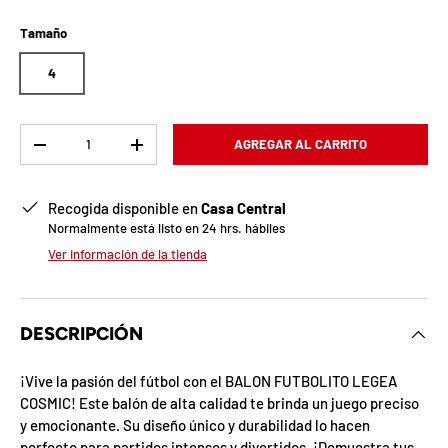
b
l
Tamaño
o
4
q
Cant.
AGREGAR AL CARRITO
u
-
+
e
Recogida disponible en
Casa Central
a
Normalmente está listo en 24 hrs. hábiles
Ver información de la tienda
d
a
DESCRIPCIÓN
!
¡Vive la pasión del fútbol con el BALON FUTBOLITO LEGEA
COSMIC! Este balón de alta calidad te brinda un juego preciso
7
y emocionante. Su diseño único y durabilidad lo hacen
5
%
perfecto para partidos intensos y divertidos. ¡Demuestra tus