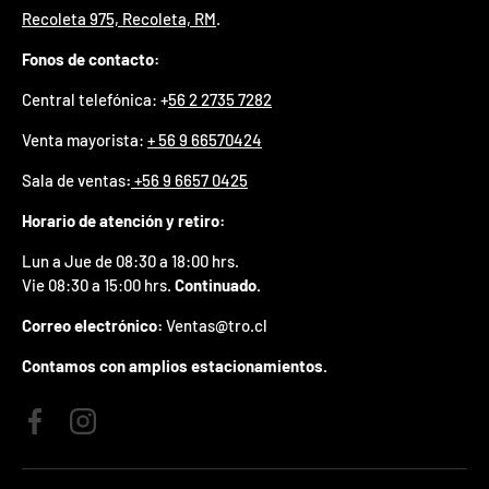
Recoleta 975, Recoleta, RM
.
p
r
Fonos de contacto:
e
m
Central telefónica: +
56 2 2735 7282
i
o
Venta mayorista:
+ 56 9 66570424
e
n
Sala de ventas
:
+56 9 6657 0425
t
u
Horario de atención y retiro:
p
r
Lun a Jue de 08:30 a 18:00 hrs.
i
Vie 08:30 a 15:00 hrs.
Continuado.
m
e
Correo electrónico:
Ventas@tro.cl
r
p
Contamos con amplios estacionamientos.
e
d
i
Facebook
Instagram
d
o
.