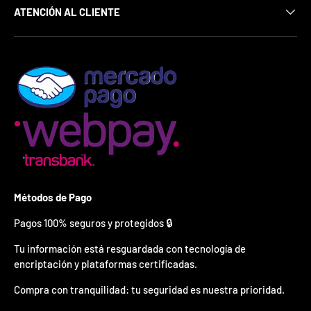
¿
ATENCIÓN AL CLIENTE
E
s
t
á
s
l
i
s
t
o
?
*
S
Métodos de Pago
o
l
Pagos 100% seguros y protegidos 🔒
o
p
Tu información está resguardada con tecnología de
u
encriptación y plataformas certificadas.
e
d
Compra con tranquilidad: tu seguridad es nuestra prioridad.
e
s