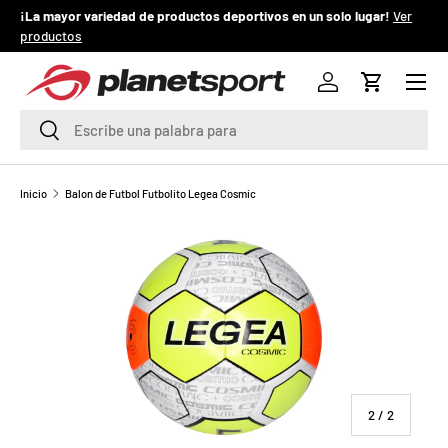
¡La mayor variedad de productos deportivos en un solo lugar!
Ver
¡
productos
IR AL CONTENIDO
Menú
P
Iniciar sesión
Carrito
l
Buscar
Buscar
a
n
Inicio
Balon de Futbol Futbolito Legea Cosmic
e
La imagen 2 ya está disponible en la vista de galería
t
S
p
o
de
2
/
2
r