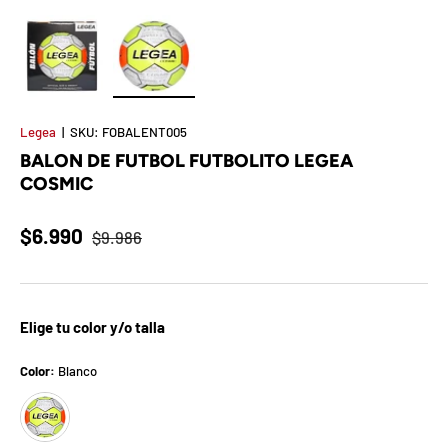
t
S
o
Cargar imagen 1 en la vista de galería
Cargar imagen 2 en la vista de galería
r
Legea
|
SKU:
FOBALENT005
BALON DE FUTBOL FUTBOLITO LEGEA
p
COSMIC
r
$6.990
$9.986
e
s
a
Elige tu color y/o talla
d
Color:
Blanco
Blanco
e