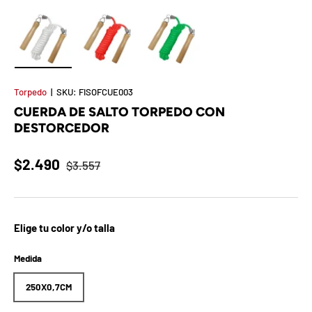
t
S
o
Cargar imagen 1 en la vista de galería
Cargar imagen 2 en la vista de galería
Cargar imagen 3 en la vista de 
r
Torpedo
|
SKU:
FISOFCUE003
CUERDA DE SALTO TORPEDO CON
p
DESTORCEDOR
r
$2.490
$3.557
e
s
a
Elige tu color y/o talla
d
Medida
e
250X0,7CM