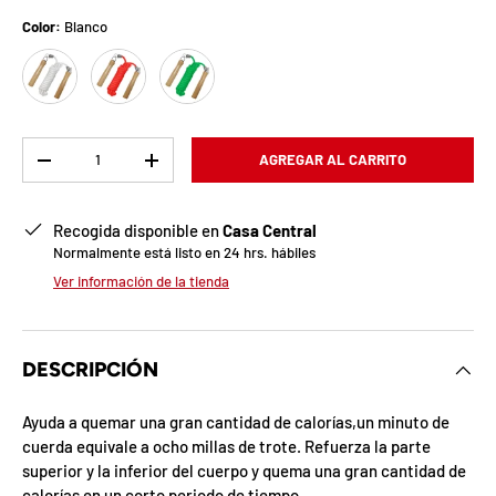
b
Color:
Blanco
l
Blanco
Rojo
Verde
o
q
Cant.
AGREGAR AL CARRITO
u
-
+
e
Recogida disponible en
Casa Central
a
Normalmente está listo en 24 hrs. hábiles
Ver información de la tienda
d
a
DESCRIPCIÓN
!
Ayuda a quemar una gran cantidad de calorías,un minuto de
cuerda equivale a ocho millas de trote. Refuerza la parte
7
superior y la inferior del cuerpo y quema una gran cantidad de
5
%
calorías en un corto periodo de tiempo.