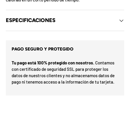
d
e
l
o
ESPECIFICACIONES
s
c
u
p
o
n
PAGO SEGURO Y PROTEGIDO
e
s
s
i
d
t
Tu pago está 100% protegido con nosotros.
Contamos
e
a
l
con certificado de seguridad SSL para proteger los
m
r
datos de nuestros clientes y no almacenamos datos de
e
G
pago ni tenemos acceso a la información de tu tarjeta.
s
o
s
í
e
a
F
v
F
d
h
O
%
N
a
n
2
3
a
n
0
S
P
%
a
5
5
ra
o
o
n
0
o
%
N
7
I
%
la
p
ró
u
p
O
x
m
%
i
a
F
t
e
O
F
i
F
l
i