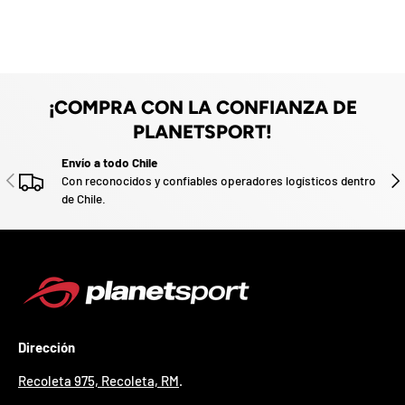
z
a
d
o
.
P
¡COMPRA CON LA CONFIANZA DE
a
r
PLANETSPORT!
t
Envío a todo Chile
i
ANTERIOR
SIG
c
Con reconocidos y confiables operadores logísticos dentro
i
de Chile.
p
a
p
o
r
g
a
n
Dirección
a
r
Recoleta 975, Recoleta, RM
.
u
n