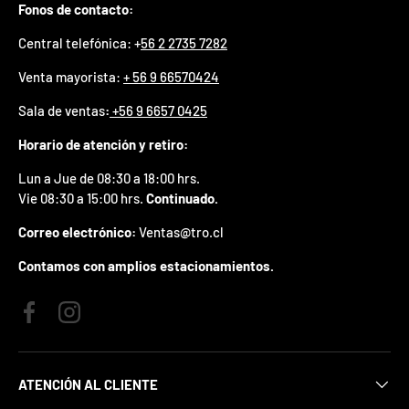
Fonos de contacto:
p
r
Central telefónica: +
56 2 2735 7282
e
m
Venta mayorista:
+ 56 9 66570424
i
o
Sala de ventas
:
+56 9 6657 0425
e
n
Horario de atención y retiro:
t
u
Lun a Jue de 08:30 a 18:00 hrs.
p
Vie 08:30 a 15:00 hrs.
Continuado.
r
i
Correo electrónico:
Ventas@tro.cl
m
e
Contamos con amplios estacionamientos.
r
p
e
Facebook
Instagram
d
i
d
o
ATENCIÓN AL CLIENTE
.