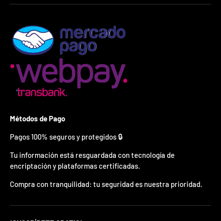
¿
E
s
t
á
s
l
i
s
t
o
?
Métodos de Pago
*
Pagos 100% seguros y protegidos 🔒
S
o
l
Tu información está resguardada con tecnología de
o
encriptación y plataformas certificadas.
p
u
Compra con tranquilidad: tu seguridad es nuestra prioridad.
e
d
e
s