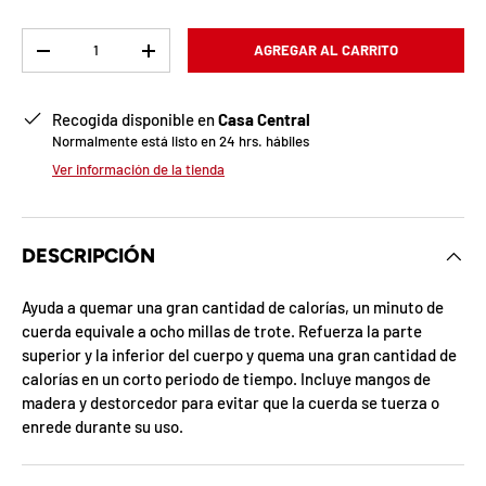
b
l
Cant.
AGREGAR AL CARRITO
-
+
o
Recogida disponible en
Casa Central
q
Normalmente está listo en 24 hrs. hábiles
u
Ver información de la tienda
e
a
DESCRIPCIÓN
d
Ayuda a quemar una gran cantidad de calorías, un minuto de
cuerda equivale a ocho millas de trote. Refuerza la parte
a
superior y la inferior del cuerpo y quema una gran cantidad de
!
calorías en un corto periodo de tiempo. Incluye mangos de
madera y destorcedor para evitar que la cuerda se tuerza o
enrede durante su uso.
7
5
%