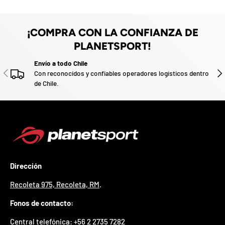
e
z
v
o
a
d
o
¡COMPRA CON LA CONFIANZA DE
.
PLANETSPORT!
P
a
Envío a todo Chile
ANTERIOR
SIG
r
Con reconocidos y confiables operadores logísticos dentro
t
de Chile.
i
c
i
p
a
p
o
r
Dirección
g
a
Recoleta 975, Recoleta, RM
.
n
a
Fonos de contacto:
r
u
Central telefónica: +
56 2 2735 7282
n