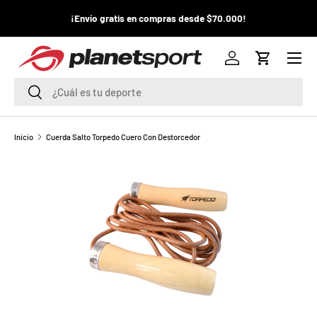
¡La
¡Envío gratis en compras desde $70.000!
¡
IR AL CONTENIDO
pr
Menú
P
Iniciar sesión
Carrito
l
Buscar
Buscar
a
n
Inicio
Cuerda Salto Torpedo Cuero Con Destorcedor
e
t
S
p
o
r