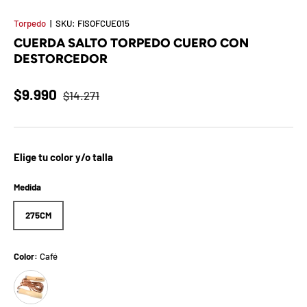
t
Torpedo
|
SKU:
FISOFCUE015
S
CUERDA SALTO TORPEDO CUERO CON
DESTORCEDOR
o
r
$9.990
$14.271
p
r
Elige tu color y/o talla
e
Medida
s
275CM
a
d
Color:
Café
e
Café