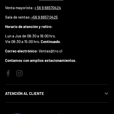
p
Venta mayorista:
+ 56 9 66570424
r
e
Sala de ventas
:
+56 9 6657 0425
m
i
Horario de atención y retiro:
o
e
Lun a Jue de 08:30 a 18:00 hrs.
n
Vie 08:30 a 15:00 hrs.
Continuado.
t
u
Correo electrónico:
Ventas@tro.cl
p
r
Contamos con amplios estacionamientos.
i
m
e
Facebook
Instagram
r
p
e
d
ATENCIÓN AL CLIENTE
i
d
o
.