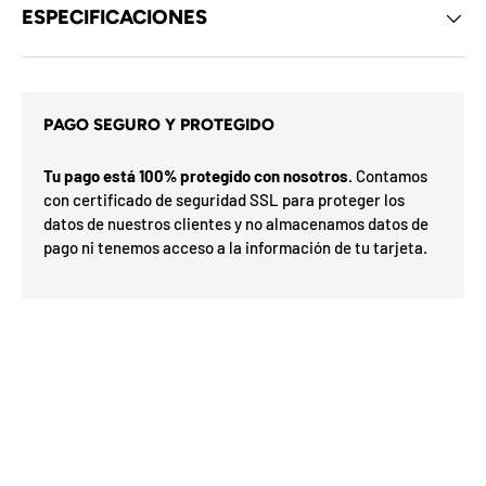
d
ESPECIFICACIONES
e
l
o
s
c
u
a
PAGO SEGURO Y PROTEGIDO
p
m
o
i
n
Tu pago está 100% protegido con nosotros.
Contamos
x
e
con certificado de seguridad SSL para proteger los
ó
s
d
datos de nuestros clientes y no almacenamos datos de
r
e
p
pago ni tenemos acceso a la información de tu tarjeta.
l
a
m
F
l
e
F
a
s
O
s
r
%
a
e
d
7
0
a
N
5
I
a
5
E
o
n
n
h
S
v
%
0
o
%
o
3
N
2
í
o G
t
ra
a
O
t
e
is
t
n
n
F
u
u
t
F
a
t
d
i
e
n
l
u
i