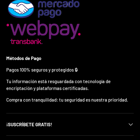
¿
E
s
t
á
s
l
i
s
t
Métodos de Pago
o
?
Pagos 100% seguros y protegidos 🔒
*
Tu información está resguardada con tecnología de
S
encriptación y plataformas certificadas.
o
l
Compra con tranquilidad: tu seguridad es nuestra prioridad.
o
p
u
e
¡SUSCRÍBETE GRATIS!
d
e
s