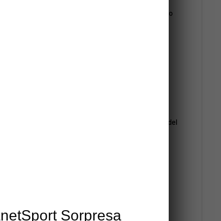
ión, tales como costuras abiertas, medidas erróneas o
 naturales por uso del producto o presenten un
 uso).
ste natural desde su primer uso. Recomendamos
 tal como costuras chuecas, medidas erróneas o partes
ata para hacer efectiva la Garantía Legal.
suave por lo tanto se recomienda utilizar en césped
cemento y/o tierra) provocarán un desgaste prematuro del
munes son:
tarse.
uante de la otra mano.
anetSport Sorpresa
es. (Secar los guantes en centrifugas, secadoras,