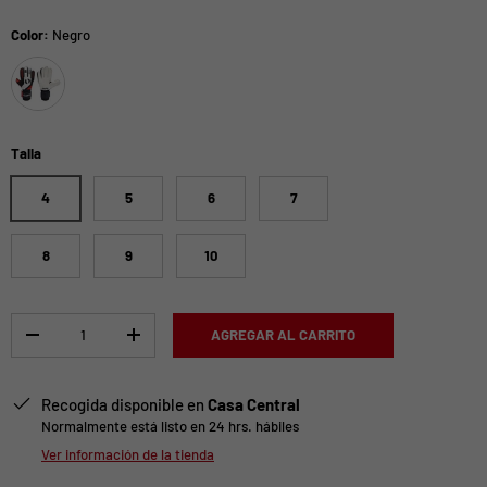
Color:
Negro
Negro
Talla
4
5
6
7
8
9
10
Cant.
AGREGAR AL CARRITO
-
+
Recogida disponible en
Casa Central
Normalmente está listo en 24 hrs. hábiles
Ver información de la tienda