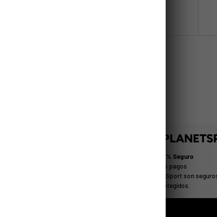
PRA CON LA CONFIANZA DE PLANETS
Pago 100% Seguro
ductos de Calidad
Todos los pagos
 mejores productos y marcas
en PlanetSport son seguro
ortivas en un solo lugar.
están protegidos.