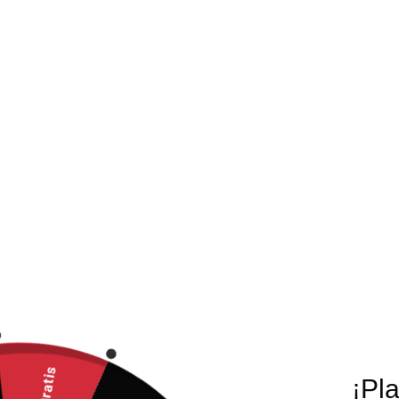
Garantía legal cubre exclusivamente fallas de fabricac
partes faltantes.
BAJO NINGÚN MOTIVO la Garantía Legal cubre desgastes
desgaste anormal (fuera de las condiciones normales de
Recuerda que los guantes de arquero tendrán un desga
revisarlos antes de utilizar. Si descubres alguna falla
faltantes, debes solicitar la devolución de forma inmedi
Este guante ha sido confeccionados con palma de látex 
natural ya que los terrenos duros ( Césped artificial, 
guante.
Debes tener en cuenta que las erosiones más co
Contactar la palma con el suelo al caer o al levan
Ponerse el guante cuando ya tenemos puesto el g
Subirse continuamente las medias.
¡Pl
No se recomienda el lavado o secado de los guant