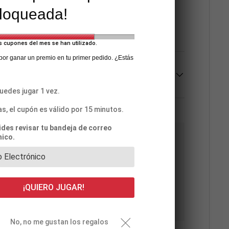
o al usar productos agresivos tales como detergentes,
loqueada!
sivo para guantes de arquero.
s cupones del mes se han utilizado.
 por ganar un premio en tu primer pedido. ¿Estás
uedes jugar 1 vez.
as, el cupón es válido por 15 minutos.
vides revisar tu bandeja de correo
nico.
os con certificado de seguridad SSL para
cenamos datos de pago ni tenemos acceso a la
¡QUIERO JUGAR!
No, no me gustan los regalos