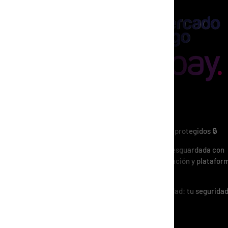
ENCIÓN AL
IENTE
guntas Frecuentes
o y Seguridad
mulario de Contacto
minos y Condiciones
Métodos de Pago
ta Mayorista
Pagos 100% seguros y protegidos 🔒
Tu información está resguardada con
tecnología de encriptación y platafor
certificadas.
Compra con tranquilidad: tu seguridad
nuestra prioridad.