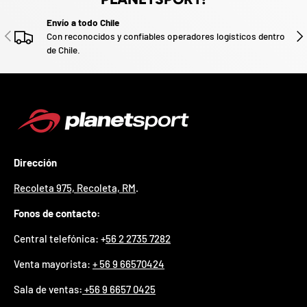
¿
E
Envío a todo Chile
s
ANTERIOR
SIG
Con reconocidos y confiables operadores logísticos dentro
t
de Chile.
á
s
l
i
s
t
o
?
Dirección
*
Recoleta 975, Recoleta, RM
.
S
o
Fonos de contacto:
l
o
Central telefónica: +
56 2 2735 7282
p
u
Venta mayorista:
+ 56 9 66570424
e
d
Sala de ventas
:
+56 9 6657 0425
e
s