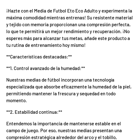
d
e
¡Hazte con el Media de Futbol Eto Eco Adulto y experimenta la
l
máxima comodidad mientras entrenas! Su resistente material
o
s
y tejido con memoria proporcionan una compresión perfecta,
c
lo que te permitirá un mejor rendimiento y recuperación. ¡No
u
esperes más para alcanzar tus metas, añade este producto a
p
o
tu rutina de entrenamiento hoy mismo!
n
e
**Características destacadas:**
s
d
**1. Control avanzado de la humedad:**
e
l
m
Nuestras medias de fútbol incorporan una tecnología
e
especializada que absorbe eficazmente la humedad de la piel,
s
permitiendo mantener la frescura y sequedad en todo
s
e
momento.
h
a
**2. Estabilidad continua:**
n
u
Entendemos la importancia de mantenerse estable en el
t
i
campo de juego. Por eso, nuestras medias presentan una
l
compresión estratégica alrededor del arco y el tobillo,
i