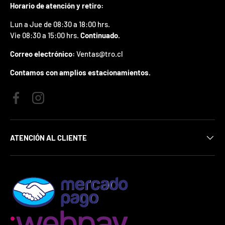
j
Horario de atención y retiro:
u
g
Lun a Jue de 08:30 a 18:00 hrs.
a
Vie 08:30 a 15:00 hrs.
Continuado.
r
1
Correo electrónico:
Ventas@tro.cl
v
e
Contamos con amplios estacionamientos.
z
.
Facebook
Instagram
*
S
i
g
ATENCIÓN AL CLIENTE
a
n
a
s
,
e
l
c
u
p