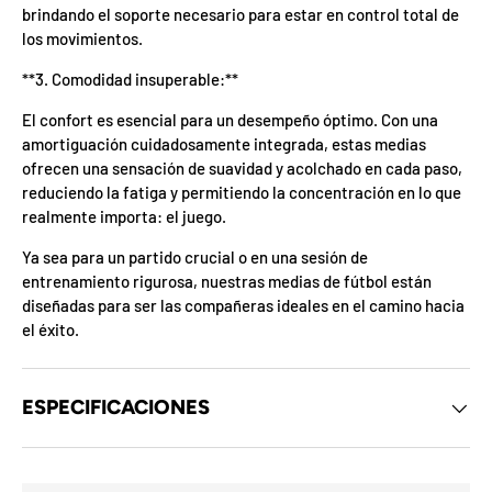
z
brindando el soporte necesario para estar en control total de
a
los movimientos.
d
o
**3. Comodidad insuperable:**
.
s
P
El confort es esencial para un desempeño óptimo. Con una
a
i
amortiguación cuidadosamente integrada, estas medias
t
r
ofrecen una sensación de suavidad y acolchado en cada paso,
a
t
reduciendo la fatiga y permitiendo la concentración en lo que
r
i
realmente importa: el juego.
G
c
o
i
Ya sea para un partido crucial o en una sesión de
í
p
a
F
v
a
entrenamiento rigurosa, nuestras medias de fútbol están
F
d
O
%
N
a
n
2
3
n
p
0
S
diseñadas para ser las compañeras ideales en el camino hacia
P
%
a
5
5
ra
o
o
0
o
%
N
7
I
o
%
la
p
el éxito.
ró
p
O
x
m
%
r
i
a
F
e
O
g
F
F
a
ESPECIFICACIONES
n
a
r
u
n