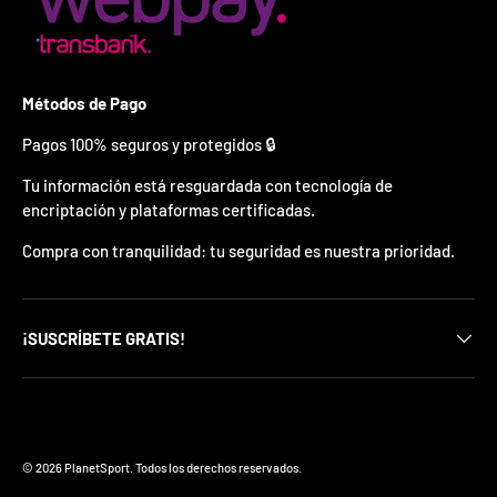
ó
n
e
s
v
Métodos de Pago
á
l
Pagos 100% seguros y protegidos 🔒
i
d
Tu información está resguardada con tecnología de
o
encriptación y plataformas certificadas.
p
o
Compra con tranquilidad: tu seguridad es nuestra prioridad.
r
1
5
m
i
¡SUSCRÍBETE GRATIS!
n
u
t
o
s
Formas de pago aceptadas
.
© 2026
PlanetSport
.
Todos los derechos reservados.
*