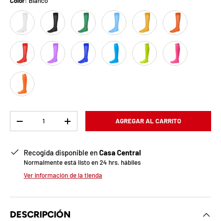
b
Color:
Blanco
Blanco
Negro
Verde
Celeste
Oro
Naranjo
l
o
Rojo
Lila
Azul Rey
Turquesa
Amarillo Fluor
Fucsia Fluor
q
u
Naranjo Fluor
e
a
Cant.
AGREGAR AL CARRITO
-
+
d
a
Recogida disponible en
Casa Central
Normalmente está listo en 24 hrs. hábiles
!
Ver información de la tienda
7
5
DESCRIPCIÓN
%