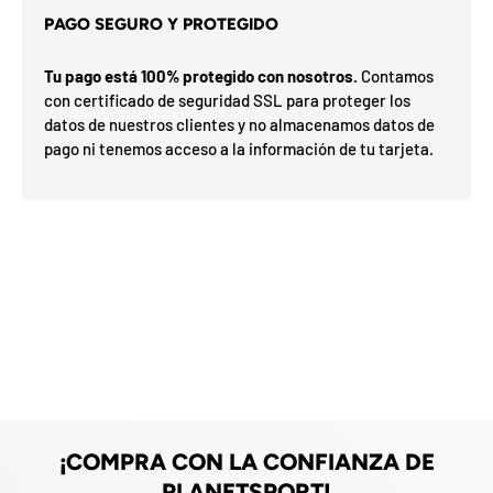
p
PAGO SEGURO Y PROTEGIDO
r
e
Tu pago está 100% protegido con nosotros.
Contamos
m
con certificado de seguridad SSL para proteger los
i
o
datos de nuestros clientes y no almacenamos datos de
e
pago ni tenemos acceso a la información de tu tarjeta.
n
t
u
p
r
i
m
e
r
p
e
d
i
d
o
¡COMPRA CON LA CONFIANZA DE
.
PLANETSPORT!