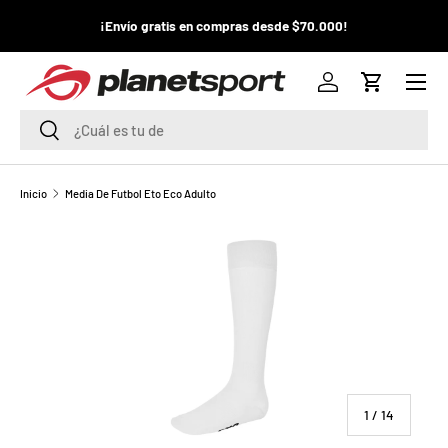
¡La
¡Envío gratis en compras desde $70.000!
¡
IR AL CONTENIDO
pr
Menú
P
Iniciar sesión
Carrito
l
Buscar
Buscar
a
n
Inicio
Media De Futbol Eto Eco Adulto
e
t
S
p
o
de
1
/
14
r