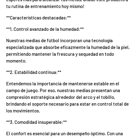
d
tu rutina de entrenamiento hoy mismo!
e
l
**Características destacadas:**
o
s
c
**1. Control avanzado de la humedad:**
u
p
Nuestras medias de fútbol incorporan una tecnología
o
especializada que absorbe eficazmente la humedad de la piel,
n
e
permitiendo mantener la frescura y sequedad en todo
s
momento.
d
e
**2. Estabilidad continua:**
l
m
e
Entendemos la importancia de mantenerse estable en el
s
campo de juego. Por eso, nuestras medias presentan una
s
compresión estratégica alrededor del arco y el tobillo,
e
h
brindando el soporte necesario para estar en control total de
a
los movimientos.
n
u
t
**3. Comodidad insuperable:**
i
l
El confort es esencial para un desempeño óptimo. Con una
i