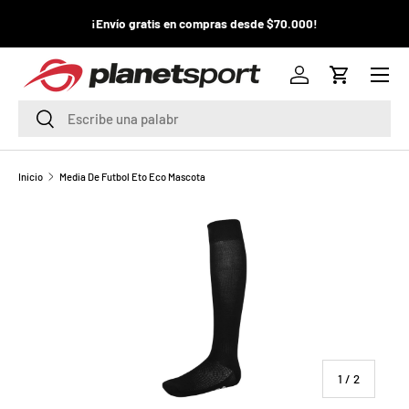
¡La
¡Envío gratis en compras desde $70.000!
¡
IR AL CONTENIDO
pr
Menú
P
Iniciar sesión
Carrito
l
Buscar
Buscar
a
n
Inicio
Media De Futbol Eto Eco Mascota
e
t
S
p
o
de
1
/
2
r