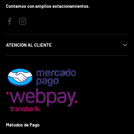
j
Contamos con amplios estacionamientos.
u
g
a
Facebook
Instagram
r
1
v
e
ATENCIÓN AL CLIENTE
z
.
*
S
i
g
a
n
a
s
,
e
l
c
Métodos de Pago
u
p