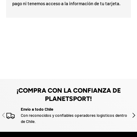
pago ni tenemos acceso a la información de tu tarjeta.
p
r
e
m
i
o
e
n
t
u
p
r
i
m
e
¡COMPRA CON LA CONFIANZA DE
r
PLANETSPORT!
p
e
Envío a todo Chile
d
ANTERIOR
SIG
Con reconocidos y confiables operadores logísticos dentro
i
de Chile.
d
o
.