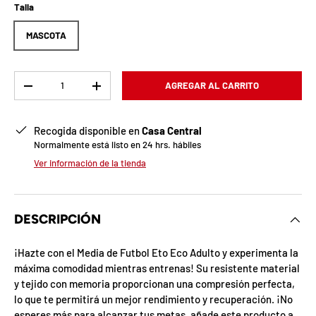
b
Talla
l
MASCOTA
o
q
Cant.
AGREGAR AL CARRITO
-
+
u
Recogida disponible en
Casa Central
e
Normalmente está listo en 24 hrs. hábiles
a
Ver información de la tienda
d
a
DESCRIPCIÓN
!
¡Hazte con el Media de Futbol Eto Eco Adulto y experimenta la
máxima comodidad mientras entrenas! Su resistente material
y tejido con memoria proporcionan una compresión perfecta,
7
lo que te permitirá un mejor rendimiento y recuperación. ¡No
5
%
esperes más para alcanzar tus metas, añade este producto a