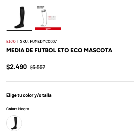
t
S
o
Cargar imagen 1 en la vista de galería
Cargar imagen 2 en la vista de galería
r
Eto'O
|
SKU:
FUMEDMCO007
MEDIA DE FUTBOL ETO ECO MASCOTA
p
r
$2.490
$3.557
e
s
Elige tu color y/o talla
a
Color:
Negro
d
Negro
e