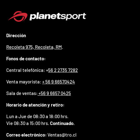
¿
E
s
t
á
s
Dirección
l
i
Recoleta 975, Recoleta, RM
.
s
t
Fonos de contacto:
o
?
Central telefónica: +
56 2 2735 7282
*
Venta mayorista:
+ 56 9 66570424
S
o
Sala de ventas
:
+56 9 6657 0425
l
o
Horario de atención y retiro:
p
u
Lun a Jue de 08:30 a 18:00 hrs.
e
Vie 08:30 a 15:00 hrs.
Continuado.
d
e
Correo electrónico:
Ventas@tro.cl
s