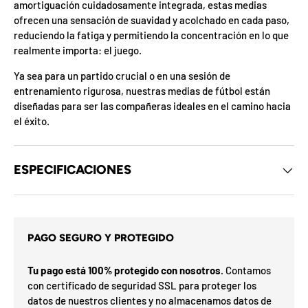
amortiguación cuidadosamente integrada, estas medias
z
a
ofrecen una sensación de suavidad y acolchado en cada paso,
s
d
reduciendo la fatiga y permitiendo la concentración en lo que
o
i
realmente importa: el juego.
.
t
a
P
Ya sea para un partido crucial o en una sesión de
r
a
entrenamiento rigurosa, nuestras medias de fútbol están
G
r
diseñadas para ser las compañeras ideales en el camino hacia
o
t
í
el éxito.
i
a
F
v
F
d
O
c
%
N
a
n
2
3
n
0
S
P
i
%
a
5
5
ra
o
o
0
o
%
N
7
I
%
la
p
p
ró
p
O
ESPECIFICACIONES
x
m
%
i
a
a
F
e
O
F
p
F
o
r
g
PAGO SEGURO Y PROTEGIDO
a
n
a
Tu pago está 100% protegido con nosotros.
Contamos
r
con certificado de seguridad SSL para proteger los
u
datos de nuestros clientes y no almacenamos datos de
n