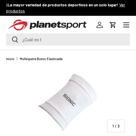
¡La mayor variedad de productos deportivos en un solo lugar!
Ver
¡
productos
IR AL CONTENIDO
Menú
P
Iniciar sesión
Carrito
l
Buscar
Buscar
a
n
Inicio
Muñequera Bionic Elasticada
e
t
S
p
o
de
1
/
3
r