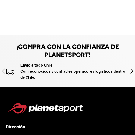
d
z
e
n
a
u
d
e
o
v
o
.
P
a
r
¡COMPRA CON LA CONFIANZA DE
t
PLANETSPORT!
i
c
Envío a todo Chile
i
ANTERIOR
SIG
Con reconocidos y confiables operadores logísticos dentro
p
de Chile.
a
p
o
r
g
a
n
a
r
Dirección
u
n