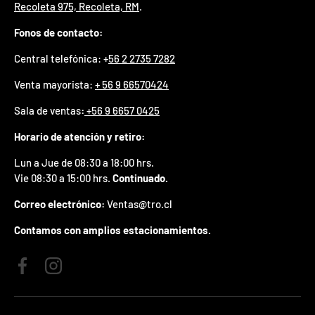
Recoleta 975, Recoleta, RM
.
p
r
Fonos de contacto:
e
m
Central telefónica: +
56 2 2735 7282
i
o
Venta mayorista:
+ 56 9 66570424
e
n
Sala de ventas
:
+56 9 6657 0425
t
u
Horario de atención y retiro:
p
r
Lun a Jue de 08:30 a 18:00 hrs.
i
Vie 08:30 a 15:00 hrs.
Continuado.
m
e
Correo electrónico:
Ventas@tro.cl
r
p
Contamos con amplios estacionamientos.
e
d
i
Facebook
Instagram
d
o
.