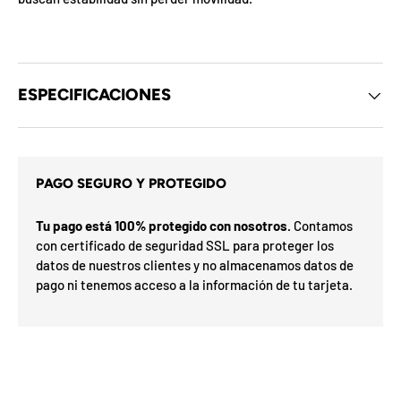
d
e
l
o
s
c
ESPECIFICACIONES
u
p
o
n
a
e
m
s
i
d
PAGO SEGURO Y PROTEGIDO
x
e
ó
l
r
m
Tu pago está 100% protegido con nosotros.
Contamos
e
p
con certificado de seguridad SSL para proteger los
s
a
datos de nuestros clientes y no almacenamos datos de
s
F
l
e
pago ni tenemos acceso a la información de tu tarjeta.
F
a
h
O
r
%
a
a
d
7
0
n
a
N
5
I
a
5
E
o
n
n
S
v
%
u
0
o
%
o
3
N
2
í
o G
t
ra
t
O
t
e
is
t
i
n
F
u
t
l
F
a
i