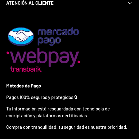
¿
ATENCIÓN AL CLIENTE
E
s
t
á
s
l
i
s
t
o
?
*
Métodos de Pago
S
o
Pagos 100% seguros y protegidos 🔒
l
o
p
Tu información está resguardada con tecnología de
u
encriptación y plataformas certificadas.
e
d
Compra con tranquilidad: tu seguridad es nuestra prioridad.
e
s