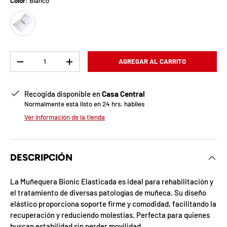
b
Color:
Blanco
Blanco
l
o
q
Cant.
AGREGAR AL CARRITO
-
+
u
Recogida disponible en
Casa Central
e
Normalmente está listo en 24 hrs. hábiles
a
Ver información de la tienda
d
a
DESCRIPCIÓN
!
La Muñequera Bionic Elasticada es ideal para rehabilitación y
el tratamiento de diversas patologías de muñeca. Su diseño
elástico proporciona soporte firme y comodidad, facilitando la
7
recuperación y reduciendo molestias. Perfecta para quienes
5
%
buscan estabilidad sin perder movilidad.