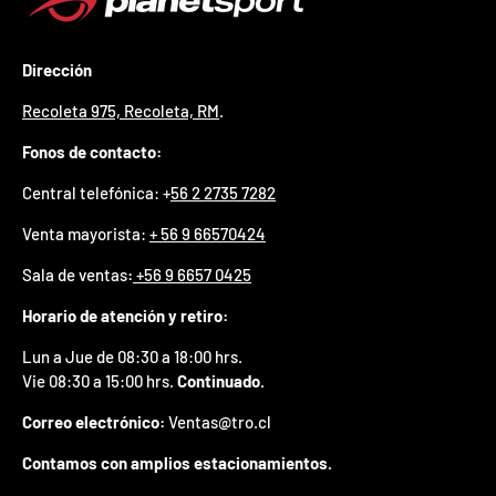
p
r
e
Dirección
m
i
Recoleta 975, Recoleta, RM
.
o
e
Fonos de contacto:
n
t
Central telefónica: +
56 2 2735 7282
u
p
Venta mayorista:
+ 56 9 66570424
r
i
Sala de ventas
:
+56 9 6657 0425
m
e
Horario de atención y retiro:
r
p
Lun a Jue de 08:30 a 18:00 hrs.
e
Vie 08:30 a 15:00 hrs.
Continuado.
d
i
Correo electrónico:
Ventas@tro.cl
d
o
Contamos con amplios estacionamientos.
.