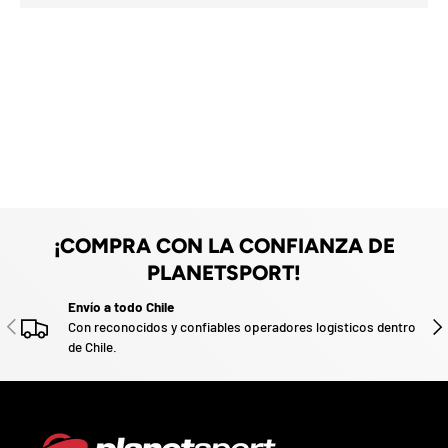
%
a
F
z
e
O
F
a
F
d
o
.
P
a
r
t
i
c
i
p
¡COMPRA CON LA CONFIANZA DE
a
PLANETSPORT!
p
o
Envío a todo Chile
r
ANTERIOR
SIG
Con reconocidos y confiables operadores logísticos dentro
g
de Chile.
a
n
a
r
u
n