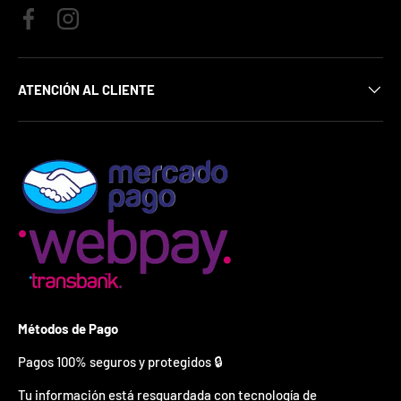
¿
E
Facebook
Instagram
s
t
á
ATENCIÓN AL CLIENTE
s
l
i
s
t
o
?
*
S
o
l
o
p
Métodos de Pago
u
e
d
Pagos 100% seguros y protegidos 🔒
e
s
Tu información está resguardada con tecnología de