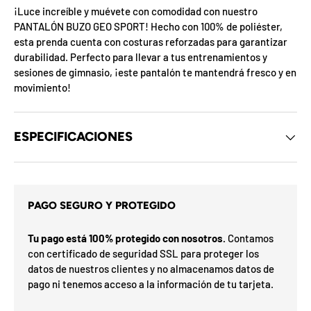
d
¡Luce increíble y muévete con comodidad con nuestro
e
PANTALÓN BUZO GEO SPORT! Hecho con 100% de poliéster,
l
o
esta prenda cuenta con costuras reforzadas para garantizar
s
durabilidad. Perfecto para llevar a tus entrenamientos y
c
sesiones de gimnasio, ¡este pantalón te mantendrá fresco y en
u
p
movimiento!
o
n
e
s
ESPECIFICACIONES
d
e
l
s
m
i
e
t
s
PAGO SEGURO Y PROTEGIDO
a
s
e
r
h
G
Tu pago está 100% protegido con nosotros.
Contamos
a
o
n
con certificado de seguridad SSL para proteger los
í
a
u
datos de nuestros clientes y no almacenamos datos de
F
v
F
d
t
O
%
N
pago ni tenemos acceso a la información de tu tarjeta.
a
n
2
3
n
i
0
S
P
%
a
5
5
ra
o
o
l
0
o
%
N
7
I
%
la
p
ró
p
O
i
x
m
i