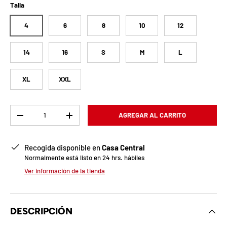
b
Talla
l
4
6
8
10
12
o
14
16
S
M
L
q
u
XL
XXL
e
Cant.
a
AGREGAR AL CARRITO
-
+
d
Recogida disponible en
Casa Central
a
Normalmente está listo en 24 hrs. hábiles
Ver información de la tienda
!
7
DESCRIPCIÓN
5
%