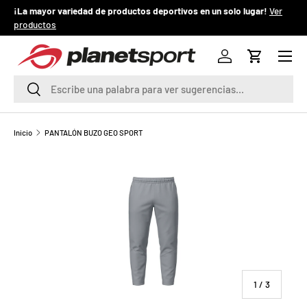
¡La mayor variedad de productos deportivos en un solo lugar!
Ver
¡
productos
IR AL CONTENIDO
Menú
P
Iniciar sesión
Carrito
l
Buscar
Buscar
a
n
Inicio
PANTALÓN BUZO GEO SPORT
e
t
S
p
o
de
1
/
3
r