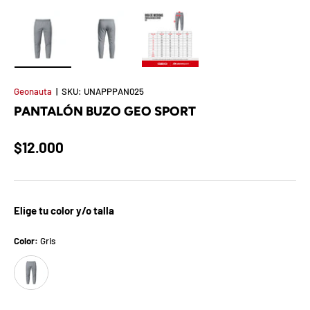
t
S
o
Cargar imagen 1 en la vista de galería
Cargar imagen 2 en la vista de galería
Cargar imagen 3 en la vista de 
r
Geonauta
|
SKU:
UNAPPPAN025
PANTALÓN BUZO GEO SPORT
p
r
$12.000
e
s
Elige tu color y/o talla
a
Color:
Gris
d
Gris
e