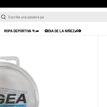
Ver productos
scar
Buscar
ROPA DEPORTIVA 🏃‍➡️
🙉DIA DE LA NIÑEZ👶⚽