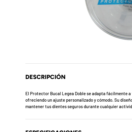
t
S
o
r
p
r
e
DESCRIPCIÓN
s
El Protector Bucal Legea Doble se adapta fácilmente a 
a
ofreciendo un ajuste personalizado y cómodo. Su diseño
mantener tus dientes seguros durante cualquier activid
d
e