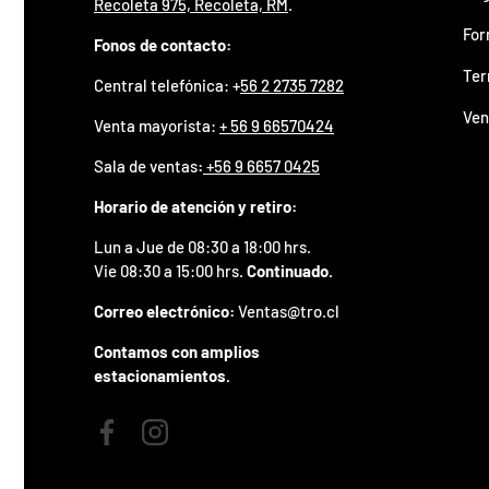
Recoleta 975, Recoleta, RM
.
z
a
For
Fonos de contacto:
d
o
Ter
.
Central telefónica: +
56 2 2735 7282
P
Ven
Venta mayorista:
+ 56 9 66570424
a
r
Sala de ventas
:
+56 9 6657 0425
t
i
Horario de atención y retiro:
c
i
Lun a Jue de 08:30 a 18:00 hrs.
p
Vie 08:30 a 15:00 hrs.
Continuado.
a
p
Correo electrónico:
Ventas@tro.cl
o
r
Contamos con amplios
g
estacionamientos.
a
n
a
Facebook
Instagram
r
u
n