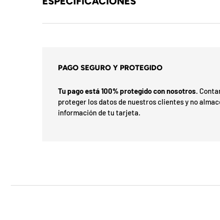
b
ESPECIFICACIONES
l
o
q
PAGO SEGURO Y PROTEGIDO
u
Tu pago está 100% protegido con nosotros.
Contam
e
proteger los datos de nuestros clientes y no alma
a
información de tu tarjeta.
d
a
!
7
5
%