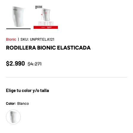
t
S
o
Cargar imagen 1 en la vista de galería
Cargar imagen 2 en la vista de galería
r
Bionic
|
SKU:
UNPRTELA121
RODILLERA BIONIC ELASTICADA
p
r
$2.990
$4.271
e
s
Elige tu color y/o talla
a
Color:
Blanco
d
Blanco
e