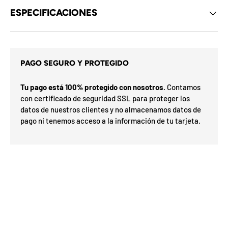
d
ESPECIFICACIONES
e
l
o
s
c
u
p
PAGO SEGURO Y PROTEGIDO
o
s
n
Tu pago está 100% protegido con nosotros.
Contamos
e
i
s
t
con certificado de seguridad SSL para proteger los
d
a
datos de nuestros clientes y no almacenamos datos de
e
r
l
pago ni tenemos acceso a la información de tu tarjeta.
G
m
o
e
s
í
a
s
F
v
F
d
O
e
%
N
a
n
2
3
n
0
S
P
%
h
a
5
5
ra
o
o
0
o
%
N
7
I
%
a
la
p
ró
p
O
x
m
%
n
i
a
F
e
u
O
F
t
F
i
l
i