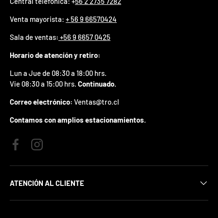
Central telefónica: +
56 2 2735 7282
p
r
Venta mayorista:
+ 56 9 66570424
e
m
Sala de ventas
:
+56 9 6657 0425
i
o
Horario de atención y retiro:
e
Lun a Jue de 08:30 a 18:00 hrs.
n
t
Vie 08:30 a 15:00 hrs.
Continuado.
u
p
Correo electrónico:
Ventas@tro.cl
r
i
Contamos con amplios estacionamientos.
m
e
r
Facebook
Instagram
p
e
d
ATENCIÓN AL CLIENTE
i
d
o
.