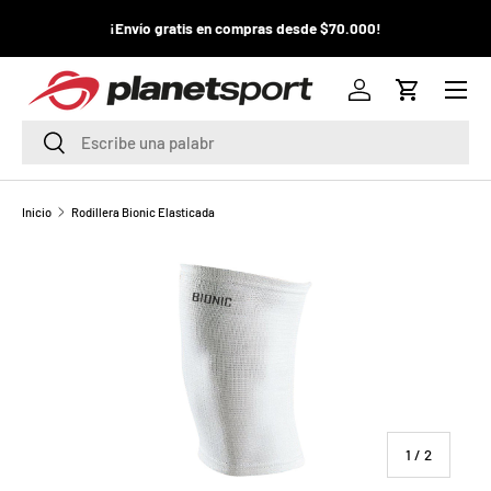
¡La
¡Envío gratis en compras desde $70.000!
¡
IR AL CONTENIDO
pr
Menú
P
Iniciar sesión
Carrito
l
Buscar
Buscar
a
n
Inicio
Rodillera Bionic Elasticada
e
t
S
p
o
de
1
/
2
r