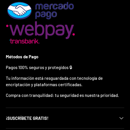
¿
E
s
t
á
s
l
i
s
t
Métodos de Pago
o
?
Pagos 100% seguros y protegidos 🔒
*
Tu información está resguardada con tecnología de
S
encriptación y plataformas certificadas.
o
l
Compra con tranquilidad: tu seguridad es nuestra prioridad.
o
p
u
e
d
¡SUSCRÍBETE GRATIS!
e
s