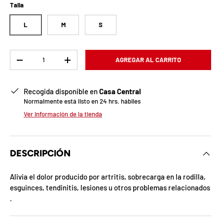
b
Talla
l
L
M
S
o
q
Cant.
AGREGAR AL CARRITO
-
+
u
Recogida disponible en
Casa Central
e
Normalmente está listo en 24 hrs. hábiles
a
Ver información de la tienda
d
a
DESCRIPCIÓN
!
Alivia el dolor producido por artritis, sobrecarga en la rodilla,
esguinces, tendinitis, lesiones u otros problemas relacionados
.
7
5
%