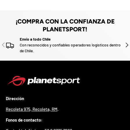
z
a
d
o
¡COMPRA CON LA CONFIANZA DE
.
PLANETSPORT!
P
a
Envío a todo Chile
r
ANTERIOR
SIG
Con reconocidos y confiables operadores logísticos dentro
t
de Chile.
i
c
i
p
a
p
o
r
g
Dirección
a
n
Recoleta 975, Recoleta, RM
.
a
r
Fonos de contacto:
u
n