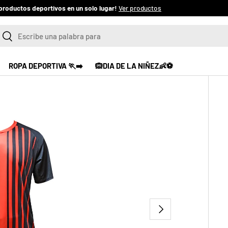
Ver productos
scar
Buscar
ROPA DEPORTIVA 🏃‍➡️
🙉DIA DE LA NIÑEZ👶⚽
SIGUIENTE