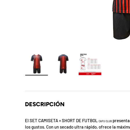
t
S
o
r
p
r
e
Cargar imagen 1 en la vista de galería
Cargar imagen 2 en la vista de galer
Cargar imagen 3 en la
s
a
DESCRIPCIÓN
d
e
El SET CAMISETA + SHORT DE FUTBOL
presenta 
CAFU
CLUB
los gustos. Con un secado ultra rápido, ofrece la máx