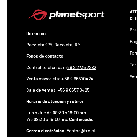
z
a
AT
d
o
CL
.
Pre
P
Dirección
a
Pag
r
Recoleta 975, Recoleta, RM
.
t
For
i
Fonos de contacto:
c
Ter
i
Central telefónica: +
56 2 2735 7282
p
Ven
a
Venta mayorista:
+ 56 9 66570424
p
o
Sala de ventas
:
+56 9 6657 0425
r
Horario de atención y retiro:
g
a
Lun a Jue de 08:30 a 18:00 hrs.
n
a
Vie 08:30 a 15:00 hrs.
Continuado.
r
u
Correo electrónico:
Ventas@tro.cl
n