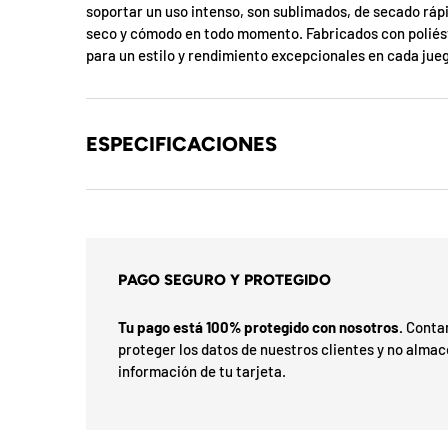
b
soportar un uso intenso, son sublimados, de secado ráp
l
seco y cómodo en todo momento. Fabricados con poliéste
para un estilo y rendimiento excepcionales en cada jue
o
q
ESPECIFICACIONES
u
e
a
d
PAGO SEGURO Y PROTEGIDO
a
Tu pago está 100% protegido con nosotros.
Contam
!
proteger los datos de nuestros clientes y no alma
información de tu tarjeta.
7
5
%