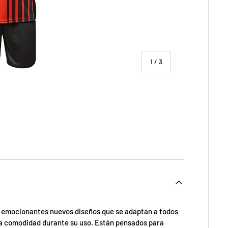
de
1
/
3
ía
 vista de galería
emocionantes nuevos diseños que se adaptan a todos
ima comodidad durante su uso. Están pensados para