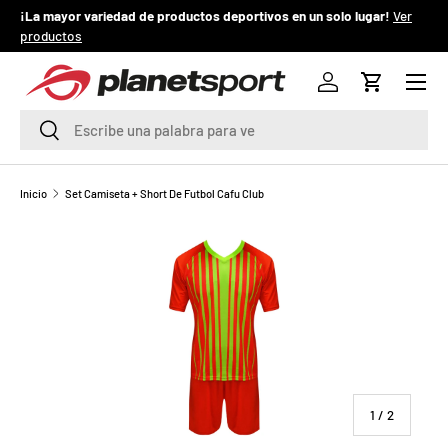
¡La mayor variedad de productos deportivos en un solo lugar!
Ver
¡
productos
IR AL CONTENIDO
Menú
P
Iniciar sesión
Carrito
l
Buscar
Buscar
a
n
Inicio
Set Camiseta + Short De Futbol Cafu Club
e
t
S
p
o
de
1
/
2
r