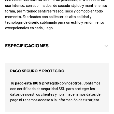
d
uso intenso, son sublimados, de secado rápido y mantienen su
e
forma, permitiendo sentirse fresco, seco y cómodo en todo
l
o
momento. Fabricados con poliéster de alta calidad y
s
tecnología de diseño sublimado para un estilo y rendimiento
c
u
excepcionales en cada juego.
p
o
n
e
ESPECIFICACIONES
s
d
e
s
l
i
m
e
t
PAGO SEGURO Y PROTEGIDO
s
a
s
r
e
G
Tu pago está 100% protegido con nosotros.
Contamos
h
o
a
con certificado de seguridad SSL para proteger los
n
í
datos de nuestros clientes y no almacenamos datos de
a
F
u
v
F
d
O
pago ni tenemos acceso a la información de tu tarjeta.
%
t
N
a
n
2
3
n
0
S
P
%
i
a
5
5
ra
o
o
0
o
%
N
7
I
%
la
p
l
ró
p
O
x
m
%
i
i
a