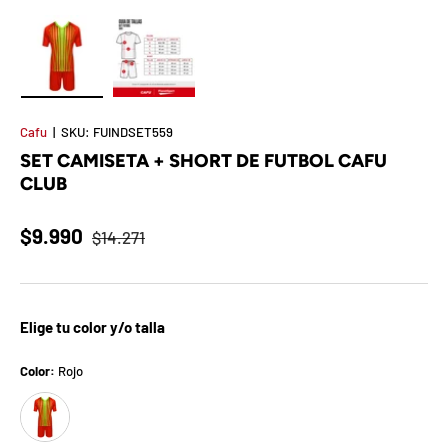
t
S
o
Cargar imagen 1 en la vista de galería
Cargar imagen 2 en la vista de galería
r
Cafu
|
SKU:
FUINDSET559
SET CAMISETA + SHORT DE FUTBOL CAFU
p
CLUB
r
$9.990
$14.271
e
s
a
Elige tu color y/o talla
d
Color:
Rojo
Rojo
e