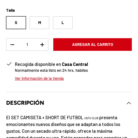
b
l
Talla
o
S
M
L
q
Cant.
AGREGAR AL CARRITO
u
-
+
e
Recogida disponible en
Casa Central
a
Normalmente está listo en 24 hrs. hábiles
Ver información de la tienda
d
a
DESCRIPCIÓN
!
El SET CAMISETA + SHORT DE FUTBOL
presenta
CAFU
CLUB
emocionantes nuevos diseños que se adaptan a todos los
7
gustos. Con un secado ultra rápido, ofrece la máxima
5
%
comodidad durante su uso. Están pensados para soportar un