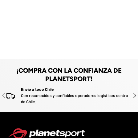
F
e
O
z
F
a
F
d
o
.
P
a
r
t
i
c
i
¡COMPRA CON LA CONFIANZA DE
p
PLANETSPORT!
a
p
Envío a todo Chile
o
ANTERIOR
SIG
Con reconocidos y confiables operadores logísticos dentro
r
de Chile.
g
a
n
a
r
u
n