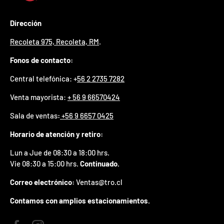
p
r
Dirección
e
m
Recoleta 975, Recoleta, RM
.
i
o
Fonos de contacto:
e
n
Central telefónica: +
56 2 2735 7282
t
u
Venta mayorista:
+ 56 9 66570424
p
r
Sala de ventas
:
+56 9 6657 0425
i
m
Horario de atención y retiro:
e
r
Lun a Jue de 08:30 a 18:00 hrs.
p
Vie 08:30 a 15:00 hrs.
Continuado.
e
d
Correo electrónico:
Ventas@tro.cl
i
d
Contamos con amplios estacionamientos.
o
.