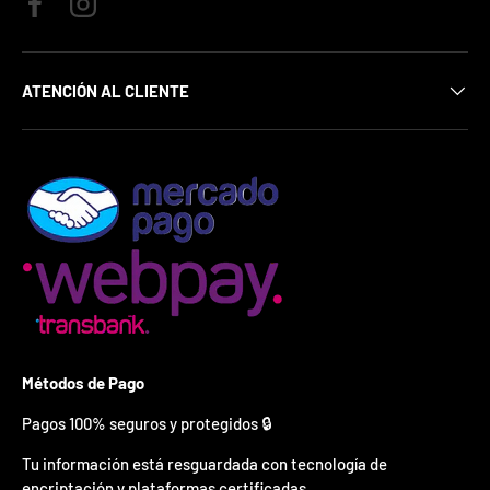
¿
Facebook
Instagram
E
s
t
á
ATENCIÓN AL CLIENTE
s
l
i
s
t
o
?
*
S
o
l
o
p
Métodos de Pago
u
e
Pagos 100% seguros y protegidos 🔒
d
e
Tu información está resguardada con tecnología de
s
encriptación y plataformas certificadas.