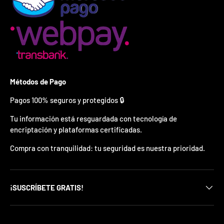
¿
E
s
t
á
s
l
i
s
Métodos de Pago
t
o
Pagos 100% seguros y protegidos 🔒
?
Tu información está resguardada con tecnología de
encriptación y plataformas certificadas.
*
S
o
Compra con tranquilidad: tu seguridad es nuestra prioridad.
l
o
p
u
¡SUSCRÍBETE GRATIS!
e
d
e
s