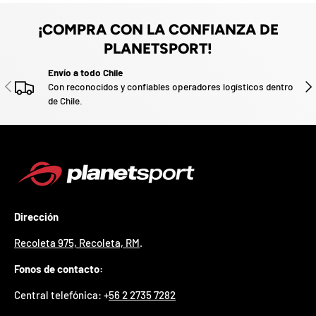
z
a
¡COMPRA CON LA CONFIANZA DE
d
o
PLANETSPORT!
.
Envío a todo Chile
P
ANTERIOR
SIG
Con reconocidos y confiables operadores logísticos dentro
a
r
de Chile.
t
i
c
i
p
a
p
o
Dirección
r
g
Recoleta 975, Recoleta, RM
.
a
n
Fonos de contacto:
a
r
Central telefónica: +
56 2 2735 7282
u
n