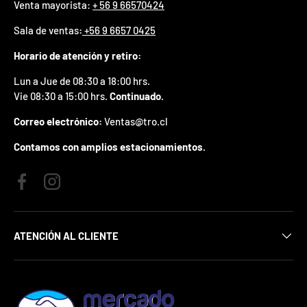
Venta mayorista:
+ 56 9 66570424
p
r
Sala de ventas
:
+56 9 6657 0425
e
m
Horario de atención y retiro:
i
o
Lun a Jue de 08:30 a 18:00 hrs.
e
Vie 08:30 a 15:00 hrs.
Continuado.
n
t
Correo electrónico:
Ventas@tro.cl
u
p
Contamos con amplios estacionamientos.
r
i
m
Facebook
Instagram
e
r
p
e
ATENCIÓN AL CLIENTE
d
i
d
o
.