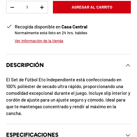
b
Cant.
AGREGAR AL CARRITO
-
+
l
o
Recogida disponible en
Casa Central
Normalmente está listo en 24 hrs. hábiles
q
Ver información de la tienda
u
e
DESCRIPCIÓN
a
El Set de Fútbol Eto Independiente está confeccionado en
d
100% poliéster de secado ultra rápido, proporcionando una
comodidad excepcional durante el juego. Incluye slip interior y
a
cordón de ajuste para un ajuste seguro y cómodo, ideal para
!
que te mantengas concentrado y rendir al máximo en la
cancha.
7
5
ESPECIFICACIONES
%