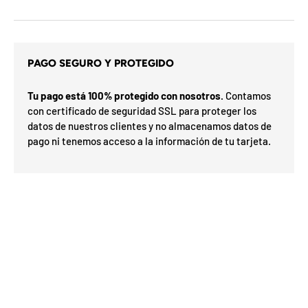
d
e
l
o
s
c
PAGO SEGURO Y PROTEGIDO
u
p
s
Tu pago está 100% protegido con nosotros.
Contamos
o
n
i
con certificado de seguridad SSL para proteger los
e
t
datos de nuestros clientes y no almacenamos datos de
s
a
d
pago ni tenemos acceso a la información de tu tarjeta.
r
e
G
l
o
m
e
í
a
s
F
v
F
d
O
s
%
N
a
n
2
3
n
0
S
P
%
e
a
5
5
ra
o
o
0
o
%
N
7
I
%
h
la
p
ró
p
O
x
m
%
a
i
a
F
e
n
O
F
u
F
t
i
l
i