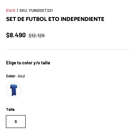
t
Eto'O
|
SKU:
FUINDSET221
S
SET DE FUTBOL ETO INDEPENDIENTE
o
$8.490
$12.129
r
p
Elige tu color y/o talla
r
e
Color:
Azul
Azul
s
a
Talla
d
S
e