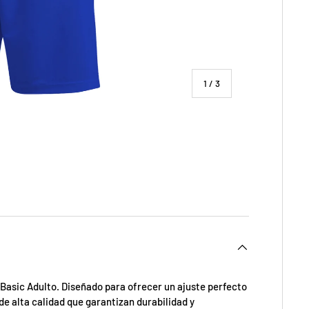
de
1
/
3
ía
 vista de galería
 Basic Adulto. Diseñado para ofrecer un ajuste perfecto
de alta calidad que garantizan durabilidad y