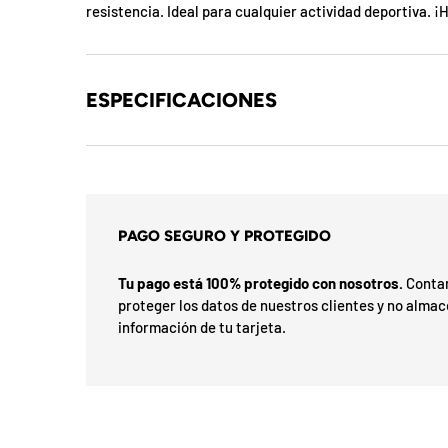
b
resistencia. Ideal para cualquier actividad deportiva. 
l
o
ESPECIFICACIONES
q
u
e
a
PAGO SEGURO Y PROTEGIDO
d
Tu pago está 100% protegido con nosotros.
Contam
proteger los datos de nuestros clientes y no alma
a
información de tu tarjeta.
!
7
5
%