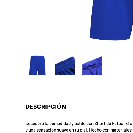
t
S
o
r
p
r
e
Cargar imagen 1 en la vista de galería
Cargar imagen 2 en la vista de galer
Cargar imagen 3 en la
s
a
DESCRIPCIÓN
d
e
Descubre la comodidad y estilo con Short de Futbol Eto
y una sensación suave en tu piel. Hecho con materiales 