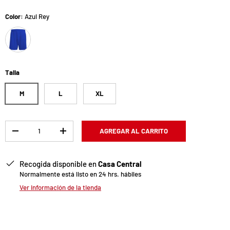
Color:
Azul Rey
Azul Rey
Talla
M
L
XL
Cant.
AGREGAR AL CARRITO
-
+
Recogida disponible en
Casa Central
Normalmente está listo en 24 hrs. hábiles
Ver información de la tienda