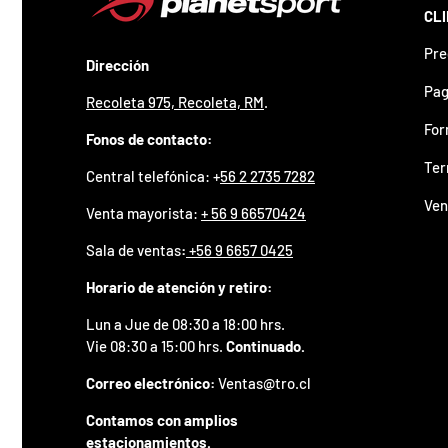
z
CL
a
d
Pre
o
Dirección
.
Pag
Recoleta 975, Recoleta, RM
.
P
a
For
Fonos de contacto:
r
t
Ter
Central telefónica: +
56 2 2735 7282
i
c
Ven
Venta mayorista:
+ 56 9 66570424
i
p
Sala de ventas
:
+56 9 6657 0425
a
p
Horario de atención y retiro:
o
r
Lun a Jue de 08:30 a 18:00 hrs.
g
Vie 08:30 a 15:00 hrs.
Continuado.
a
n
Correo electrónico:
Ventas@tro.cl
a
r
Contamos con amplios
u
estacionamientos.
n