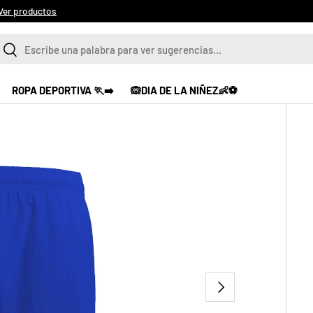
Ver productos
scar
Buscar
ROPA DEPORTIVA 🏃‍➡️
🙉DIA DE LA NIÑEZ👶⚽
SIGUIENTE