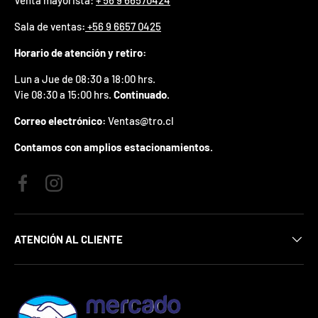
p
r
Sala de ventas
:
+56 9 6657 0425
e
Horario de atención y retiro:
m
i
Lun a Jue de 08:30 a 18:00 hrs.
o
e
Vie 08:30 a 15:00 hrs.
Continuado.
n
t
Correo electrónico:
Ventas@tro.cl
u
Contamos con amplios estacionamientos.
p
r
i
m
Facebook
Instagram
e
r
p
ATENCIÓN AL CLIENTE
e
d
i
d
o
.