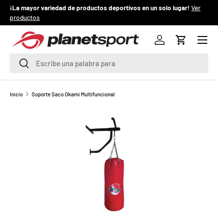
¡La mayor variedad de productos deportivos en un solo lugar!
Ver
¡
productos
IR AL CONTENIDO
Menú
P
Iniciar sesión
Carrito
l
Buscar
Buscar
a
n
Inicio
Soporte Saco Okami Multifuncional
e
t
S
p
o
r