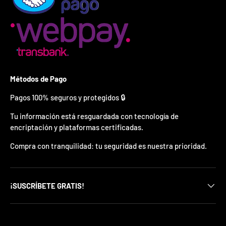
¿
E
s
t
á
s
l
i
Métodos de Pago
s
t
Pagos 100% seguros y protegidos 🔒
o
?
Tu información está resguardada con tecnología de
encriptación y plataformas certificadas.
*
S
Compra con tranquilidad: tu seguridad es nuestra prioridad.
o
l
o
p
u
¡SUSCRÍBETE GRATIS!
e
d
e
s