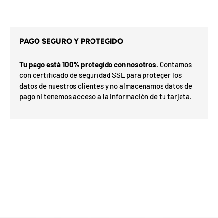
d
e
l
o
s
PAGO SEGURO Y PROTEGIDO
c
u
p
Tu pago está 100% protegido con nosotros.
Contamos
s
o
con certificado de seguridad SSL para proteger los
i
n
e
t
datos de nuestros clientes y no almacenamos datos de
s
a
pago ni tenemos acceso a la información de tu tarjeta.
d
r
e
G
l
o
m
í
e
a
F
s
v
F
d
O
%
s
N
a
n
2
3
n
0
S
P
%
a
e
5
5
ra
o
o
0
o
%
N
7
I
%
la
p
h
ró
p
O
x
m
%
i
a
a
F
e
O
n
F
u
F
t
i
l
i