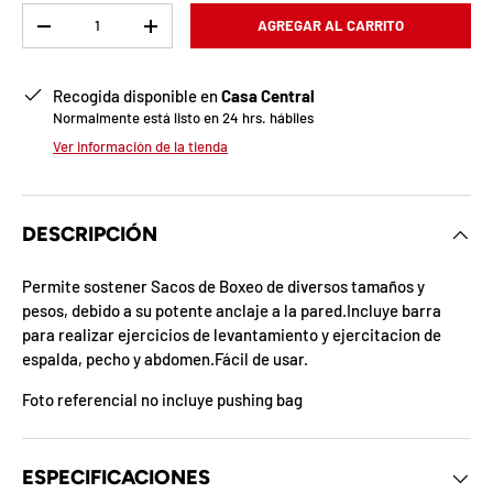
b
Cant.
AGREGAR AL CARRITO
-
+
l
o
Recogida disponible en
Casa Central
Normalmente está listo en 24 hrs. hábiles
q
Ver información de la tienda
u
e
DESCRIPCIÓN
a
Permite sostener Sacos de Boxeo de diversos tamaños y
d
pesos, debido a su potente anclaje a la pared.Incluye barra
para realizar ejercicios de levantamiento y ejercitacion de
a
espalda, pecho y abdomen.Fácil de usar.
!
Foto referencial no incluye pushing bag
7
5
ESPECIFICACIONES
%