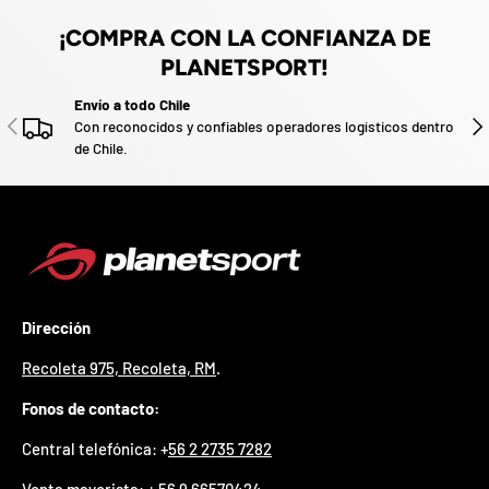
z
a
¡COMPRA CON LA CONFIANZA DE
d
PLANETSPORT!
o
.
Envío a todo Chile
P
ANTERIOR
SIG
Con reconocidos y confiables operadores logísticos dentro
a
de Chile.
r
t
i
c
i
p
a
p
o
Dirección
r
g
Recoleta 975, Recoleta, RM
.
a
n
Fonos de contacto:
a
r
Central telefónica: +
56 2 2735 7282
u
n
Venta mayorista:
+ 56 9 66570424