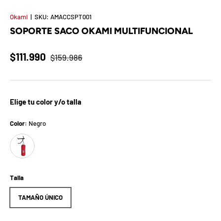
t
Okami
|
SKU:
AMACCSPT001
S
SOPORTE SACO OKAMI MULTIFUNCIONAL
o
$111.990
$159.986
r
p
Elige tu color y/o talla
r
e
Color:
Negro
Negro
s
a
Talla
d
TAMAÑO ÚNICO
e