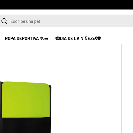
scar
Buscar
ROPA DEPORTIVA 🏃‍➡️
🙉DIA DE LA NIÑEZ👶⚽