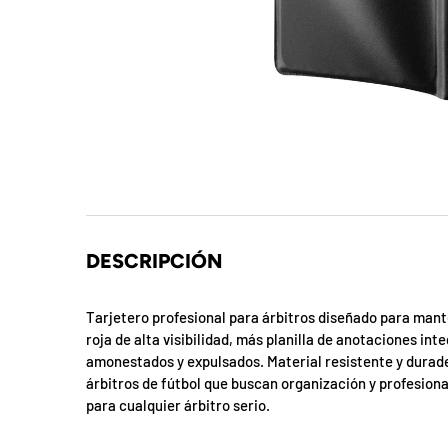
t
S
o
r
p
r
e
DESCRIPCIÓN
s
Tarjetero profesional para árbitros diseñado para manten
a
roja de alta visibilidad, más planilla de anotaciones in
amonestados y expulsados. Material resistente y durade
d
árbitros de fútbol que buscan organización y profesion
e
para cualquier árbitro serio.