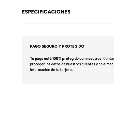
b
l
ESPECIFICACIONES
o
q
u
PAGO SEGURO Y PROTEGIDO
e
a
Tu pago está 100% protegido con nosotros.
Contam
proteger los datos de nuestros clientes y no alma
d
información de tu tarjeta.
a
!
7
5
%