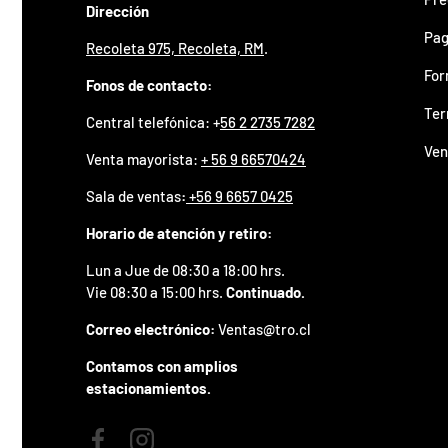
Dirección
z
a
Pag
d
Recoleta 975, Recoleta, RM
.
o
For
.
Fonos de contacto:
P
Ter
Central telefónica: +
56 2 2735 7282
a
r
Ven
Venta mayorista:
+ 56 9 66570424
t
i
Sala de ventas
:
+56 9 6657 0425
c
i
Horario de atención y retiro:
p
a
Lun a Jue de 08:30 a 18:00 hrs.
p
Vie 08:30 a 15:00 hrs.
Continuado.
o
r
Correo electrónico:
Ventas@tro.cl
g
a
Contamos con amplios
n
estacionamientos.
a
r
u
n