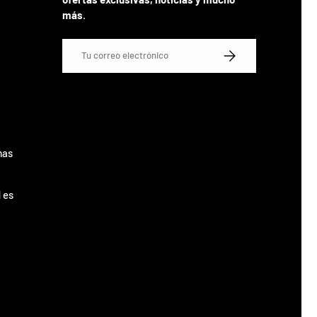
más
.
Correo electrónico
SUSCRIBIRSE
mas
 es