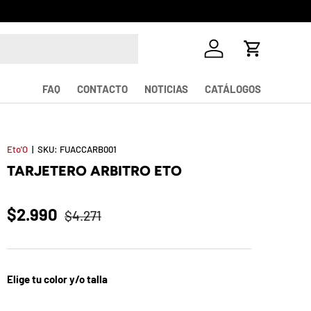
¡La mayor v
Iniciar sesión
Carrito
FAQ
CONTACTO
NOTICIAS
CATÁLOGOS
Eto'O
|
SKU:
FUACCARB001
TARJETERO ARBITRO ETO
$2.990
$4.271
Elige tu color y/o talla