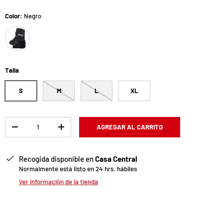
Color:
Negro
Negro
Talla
S
M
L
XL
Cant.
AGREGAR AL CARRITO
-
+
Recogida disponible en
Casa Central
Normalmente está listo en 24 hrs. hábiles
Ver información de la tienda