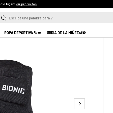
Ver productos
scar
Buscar
ROPA DEPORTIVA 🏃‍➡️
🙉DIA DE LA NIÑEZ👶⚽
SIGUIENTE