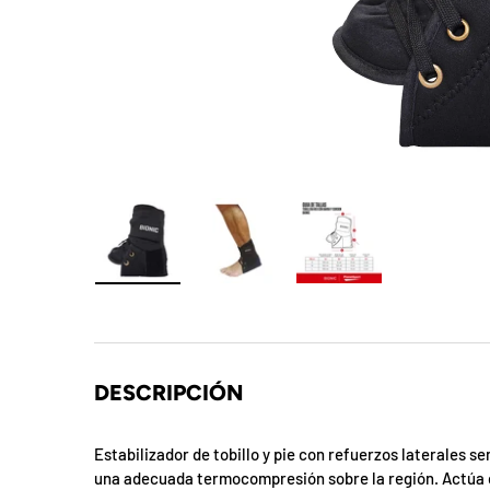
t
S
o
r
p
r
e
Cargar imagen 1 en la vista de galería
Cargar imagen 2 en la vista de galer
Cargar imagen 3 en la
s
a
DESCRIPCIÓN
d
e
Estabilizador de tobillo y pie con refuerzos laterales s
una adecuada termocompresión sobre la región. Actúa c