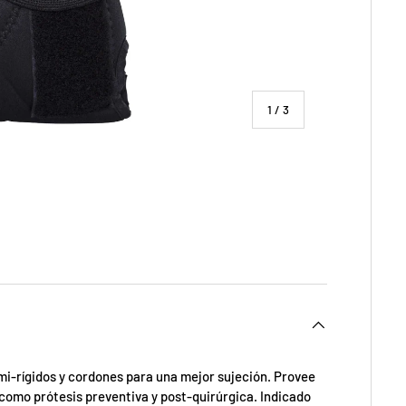
de
1
/
3
ía
 vista de galería
emi-rígidos y cordones para una mejor sujeción. Provee
omo prótesis preventiva y post-quirúrgica. Indicado