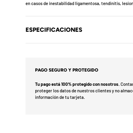
b
en casos de inestabilidad ligamentosa, tendinitis, lesio
l
o
ESPECIFICACIONES
q
u
e
a
PAGO SEGURO Y PROTEGIDO
d
Tu pago está 100% protegido con nosotros.
Contam
proteger los datos de nuestros clientes y no alma
a
información de tu tarjeta.
!
7
5
%