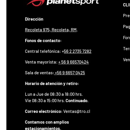
z
CL
a
d
Pre
o
Dirección
.
Pag
Recoleta 975, Recoleta, RM
.
P
a
For
Fonos de contacto:
r
t
Ter
Central telefónica: +
56 2 2735 7282
i
c
Ven
Venta mayorista:
+ 56 9 66570424
i
p
Sala de ventas
:
+56 9 6657 0425
a
p
Horario de atención y retiro:
o
r
Lun a Jue de 08:30 a 18:00 hrs.
g
Vie 08:30 a 15:00 hrs.
Continuado.
a
n
Correo electrónico:
Ventas@tro.cl
a
r
Contamos con amplios
u
estacionamientos.
n