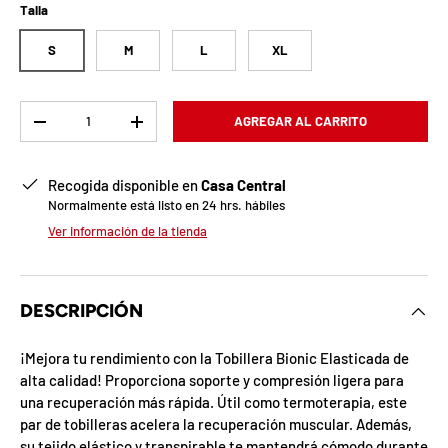
b
Talla
l
S
M
L
XL
o
q
Cant.
AGREGAR AL CARRITO
-
+
u
Recogida disponible en
Casa Central
e
Normalmente está listo en 24 hrs. hábiles
a
Ver información de la tienda
d
a
DESCRIPCIÓN
!
¡Mejora tu rendimiento con la Tobillera Bionic Elasticada de
alta calidad! Proporciona soporte y compresión ligera para
una recuperación más rápida. Útil como termoterapia, este
7
par de tobilleras acelera la recuperación muscular. Además,
5
%
su tejido elástico y transpirable te mantendrá cómodo durante