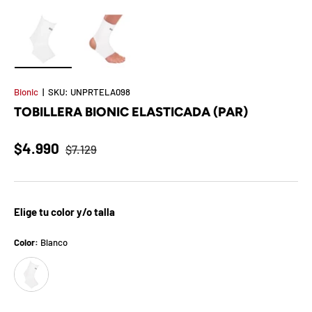
t
S
o
Cargar imagen 1 en la vista de galería
Cargar imagen 2 en la vista de galería
r
Bionic
|
SKU:
UNPRTELA098
TOBILLERA BIONIC ELASTICADA (PAR)
p
r
$4.990
$7.129
e
s
Elige tu color y/o talla
a
Color:
Blanco
d
Blanco
e