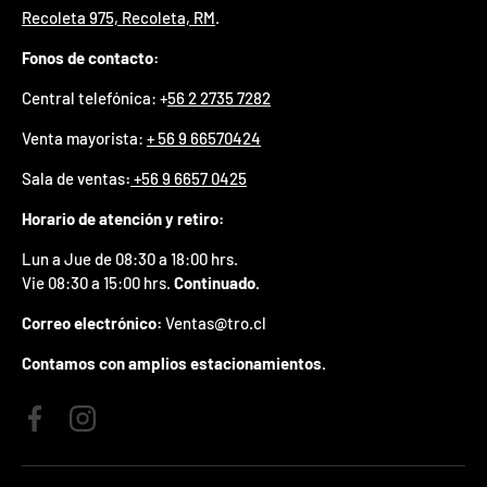
Recoleta 975, Recoleta, RM
.
p
r
Fonos de contacto:
e
m
Central telefónica: +
56 2 2735 7282
i
o
Venta mayorista:
+ 56 9 66570424
e
n
Sala de ventas
:
+56 9 6657 0425
t
u
Horario de atención y retiro:
p
r
Lun a Jue de 08:30 a 18:00 hrs.
i
Vie 08:30 a 15:00 hrs.
Continuado.
m
e
Correo electrónico:
Ventas@tro.cl
r
p
Contamos con amplios estacionamientos.
e
d
i
Facebook
Instagram
d
o
.