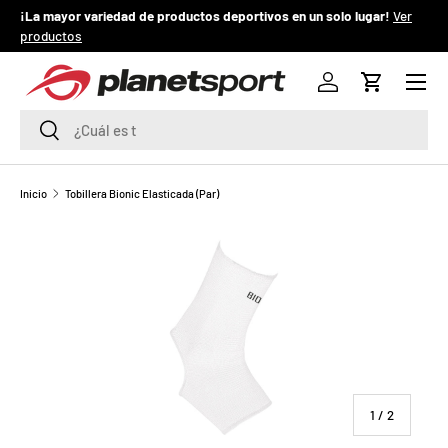
¡La mayor variedad de productos deportivos en un solo lugar!
Ver
¡
productos
IR AL CONTENIDO
Menú
P
Iniciar sesión
Carrito
l
Buscar
Buscar
a
n
Inicio
Tobillera Bionic Elasticada (Par)
e
t
S
p
o
de
1
/
2
r