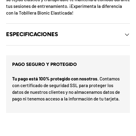
d
tus sesiones de entrenamiento. ¡Experimenta la diferencia
e
con la Tobillera Bionic Elasticada!
l
o
s
c
u
ESPECIFICACIONES
p
o
n
a
e
m
s
i
d
PAGO SEGURO Y PROTEGIDO
x
e
l
ó
m
r
Tu pago está 100% protegido con nosotros.
Contamos
e
p
con certificado de seguridad SSL para proteger los
s
a
s
datos de nuestros clientes y no almacenamos datos de
F
l
e
F
pago ni tenemos acceso a la información de tu tarjeta.
a
h
O
a
r
%
a
n
d
7
0
a
N
5
I
a
5
E
o
n
u
n
S
v
%
0
o
%
o
3
N
2
í
o G
t
ra
t
O
t
e
is
t
i
n
F
u
l
t
F
a
i