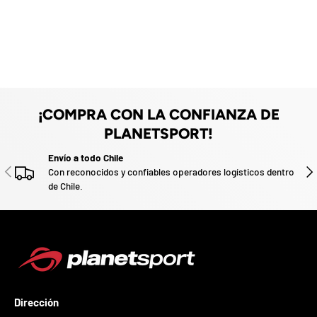
d
z
e
a
n
u
d
e
o
v
o
.
P
a
r
¡COMPRA CON LA CONFIANZA DE
t
i
PLANETSPORT!
c
i
Envío a todo Chile
p
ANTERIOR
SIG
Con reconocidos y confiables operadores logísticos dentro
a
de Chile.
p
o
r
g
a
n
a
r
Dirección
u
n