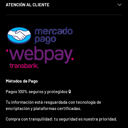
¿
ATENCIÓN AL CLIENTE
E
s
t
á
s
l
i
s
t
o
?
*
S
Métodos de Pago
o
l
Pagos 100% seguros y protegidos 🔒
o
p
Tu información está resguardada con tecnología de
u
encriptación y plataformas certificadas.
e
d
Compra con tranquilidad: tu seguridad es nuestra prioridad.
e
s