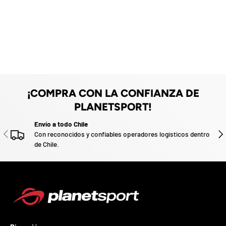
F
z
a
d
o
.
P
a
r
t
i
¡COMPRA CON LA CONFIANZA DE
c
PLANETSPORT!
i
p
Envío a todo Chile
a
ANTERIOR
SIG
Con reconocidos y confiables operadores logísticos dentro
p
de Chile.
o
r
g
a
n
a
r
u
n