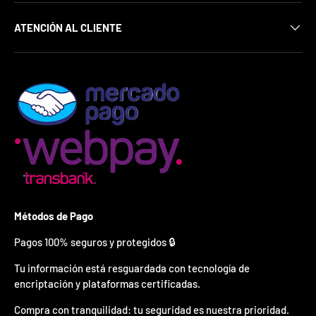
¿
E
ATENCIÓN AL CLIENTE
s
t
á
s
l
i
s
t
o
?
*
S
o
Métodos de Pago
l
o
Pagos 100% seguros y protegidos 🔒
p
u
Tu información está resguardada con tecnología de
e
encriptación y plataformas certificadas.
d
e
Compra con tranquilidad: tu seguridad es nuestra prioridad.
s