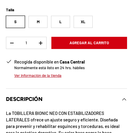
b
l
Talla
o
S
M
L
XL
q
Cant.
AGREGAR AL CARRITO
u
-
+
e
Recogida disponible en
Casa Central
a
Normalmente está listo en 24 hrs. hábiles
Ver información de la tienda
d
a
DESCRIPCIÓN
!
La TOBILLERA BIONIC NEO CON ESTABILIZADORES
LATERALES ofrece un ajuste seguro y eficiente. Diseñada
7
para prevenir y rehabilitar esguinces y torceduras, es ideal
5
%
para la práctica deportiva. Su color base negro la hace