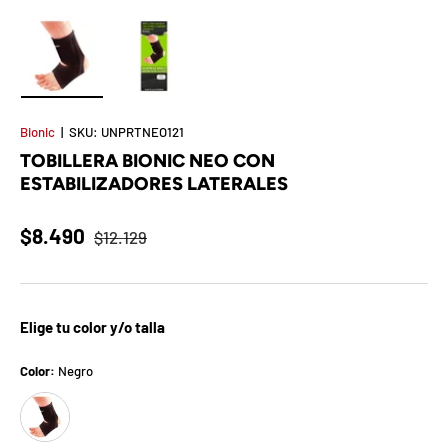
t
S
o
Cargar imagen 1 en la vista de galería
Cargar imagen 2 en la vista de galería
r
Bionic
|
SKU:
UNPRTNEO121
TOBILLERA BIONIC NEO CON
p
ESTABILIZADORES LATERALES
r
$8.490
$12.129
e
s
a
Elige tu color y/o talla
d
Color:
Negro
Negro
e