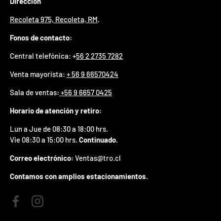
Dirección
p
r
Recoleta 975, Recoleta, RM
.
e
m
Fonos de contacto:
i
o
Central telefónica: +
56 2 2735 7282
e
Venta mayorista:
+ 56 9 66570424
n
t
Sala de ventas
:
+56 9 6657 0425
u
p
Horario de atención y retiro:
r
i
Lun a Jue de 08:30 a 18:00 hrs.
m
Vie 08:30 a 15:00 hrs.
Continuado.
e
r
Correo electrónico:
Ventas@tro.cl
p
e
Contamos con amplios estacionamientos.
d
i
d
o
Facebook
Instagram
.